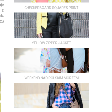
uje
CHECKERBOARD SQUARES PRINT
" z
k.
żu
YELLOW ZIPPER JACKET
WEEKEND NAD POLSKIM MORZEM