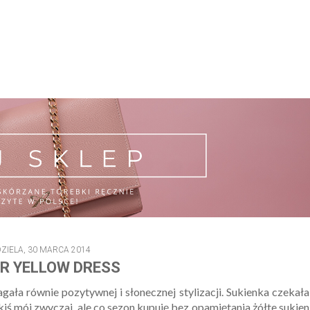
DZIELA, 30 MARCA 2014
R YELLOW DRESS
gała równie pozytywnej i słonecznej stylizacji. Sukienka czekał
akiś mój zwyczaj, ale co sezon kupuję bez opamiętania żółte sukien