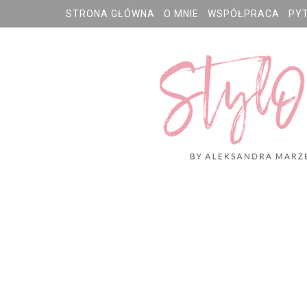
STRONA GŁÓWNA
O MNIE
WSPÓŁPRACA
PY