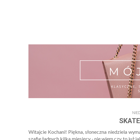
NIE
SKATE
Witajcie Kochani! Piękna, słoneczna niedziela wyma
szafie ładnych kilka miesięcy - nie wiem czy to już j