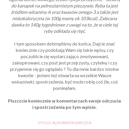
do kanapek na pełnoziarnistym pieczywie. Ryba ta jest
źródłem witaminy A oraz kwasów omega-3 a także jest
niskokaloryczna (w 100g mamy ok 103kcal). Zalecana
dawka to 140g tygodniowo z uwagi na to, że w ciele tej
ryby odkłada się rtęć.
I tym sposobem dobrnęliśmy do końca. Dajcie znać
koniecznie czy podobają Wam się takie wpisy, czy
poczuliście się wystarczająco zmotywowani,
zainspirowani, czy post jest przejrzysty, czytelny i czy
przyjemnie się go oglądało ? To dla mnie bardzo istotne
kwestie - jestem też otwarta na wszelkie Wasze
wskazówki, spostrzeżenia, być może robię coś źle, coś
pominęłam.
Piszczcie koniecznie w komentarzach swoje odczucia
i spostrzeżenia po tym wpisie.
STYLOLY ALEKSANDRA MARZĘDA