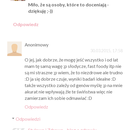
Miło, że są osoby, które to doceniają -
dziękuję ;-))
Odpowiedz
Anonimowy
30.03.2015, 17:58
O jej, jak dobrze, że mogę jeść wszystko i od lat
mam tę samą wagę ;p słodycze, fast foody itp nie
są mi straszne ;p wiem, że to niezdrowe ale trudno
:D ja się dobrze czuje, wyniki badań idealne :D
także wszystko zależy od genów myślę ;p na mnie
akurat nie wpływają źle te świństwa więc nie
zamierzam ich sobie odmawiać :D
Odpowiedz
Odpowiedzi
Stylowo i Zdrowo - blog o zdrowiu