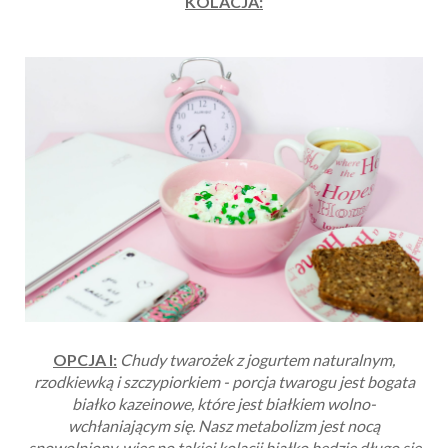
KOLACJA:
OPCJA I:
Chudy twarożek z jogurtem naturalnym,
rzodkiewką i szczypiorkiem - porcja twarogu jest bogata
białko kazeinowe, które jest białkiem wolno-
wchłaniającym się. Nasz metabolizm jest nocą
spowolniony, więc po takiej kolacji białko będzie długo się