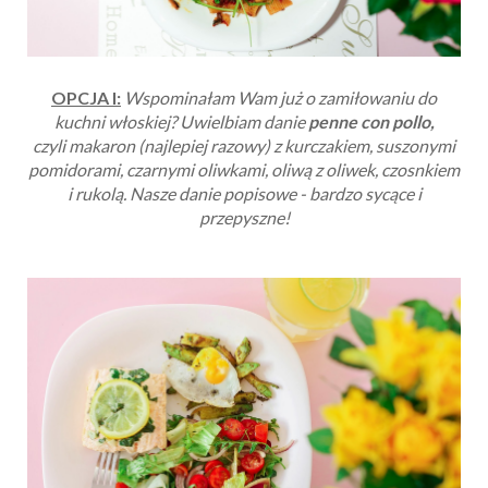
OPCJA I:
Wspominałam Wam już o zamiłowaniu do
kuchni włoskiej? Uwielbiam danie
penne con pollo,
czyli makaron (najlepiej razowy) z kurczakiem, suszonymi
pomidorami, czarnymi oliwkami, oliwą z oliwek, czosnkiem
i rukolą. Nasze danie popisowe - bardzo sycące i
przepyszne!