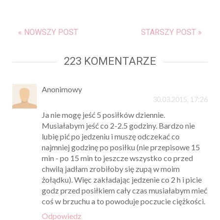
« NOWSZY POST
STARSZY POST »
223 KOMENTARZE
Anonimowy
30.03.2015, 17:26
Ja nie mogę jeść 5 posiłków dziennie.
Musiałabym jeść co 2-2.5 godziny. Bardzo nie
lubię pić po jedzeniu i muszę odczekać co
najmniej godzinę po posiłku (nie przepisowe 15
min - po 15 min to jeszcze wszystko co przed
chwilą jadłam zrobiłoby się zupą w moim
żołądku). Więc zakładając jedzenie co 2 h i picie
godz przed posiłkiem cały czas musiałabym mieć
coś w brzuchu a to powoduje poczucie ciężkości.
Odpowiedz