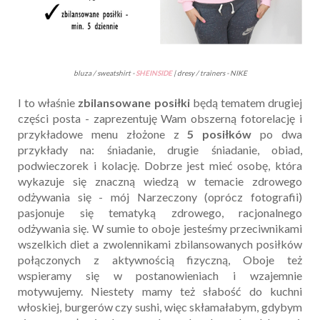
bluza / sweatshirt -
SHEINSIDE
| dresy / trainers - NIKE
I to właśnie
zbilansowane posiłki
będą tematem drugiej
części posta - zaprezentuję Wam obszerną fotorelację i
przykładowe menu złożone z
5 posiłków
po dwa
przykłady na: śniadanie, drugie śniadanie, obiad,
podwieczorek i kolację. Dobrze jest mieć osobę, która
wykazuje się znaczną wiedzą w temacie zdrowego
odżywania się - mój Narzeczony (oprócz fotografii)
pasjonuje się tematyką zdrowego, racjonalnego
odżywania się. W sumie to oboje jesteśmy przeciwnikami
wszelkich diet a zwolennikami zbilansowanych posiłków
połączonych z aktywnością fizyczną, Oboje też
wspieramy się w postanowieniach i wzajemnie
motywujemy. Niestety mamy też słabość do kuchni
włoskiej, burgerów czy sushi, więc skłamałabym, gdybym