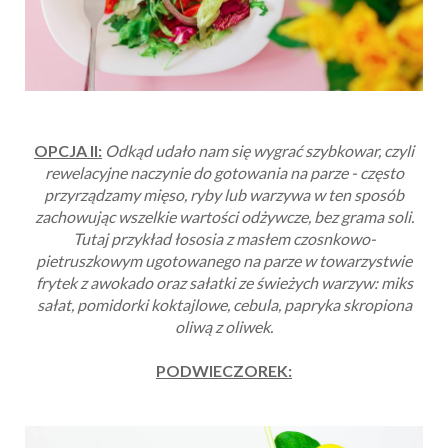
OPCJA II:
Odkąd udało nam się wygrać szybkowar, czyli
rewelacyjne naczynie do gotowania na parze - często
przyrządzamy mięso, ryby lub warzywa w ten sposób
zachowując wszelkie wartości odżywcze, bez grama soli.
Tutaj przykład łososia z masłem czosnkowo-
pietruszkowym ugotowanego na parze w towarzystwie
frytek z awokado oraz sałatki ze świeżych warzyw: miks
sałat, pomidorki koktajlowe, cebula, papryka skropiona
oliwą z oliwek.
PODWIECZOREK: