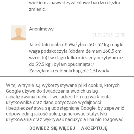
wiekiem a nawyki żywieniowe bardzo ciężko
zmienić.
Anonimowy
31.03.2015, 12:30
Ja też tak miałam!! Ważyłam 50 - 52 kg i nagle
waga podskoczyła (dodam, że mam 168,5 cm
wzrostu) i w ciągu kilku miesięcy przytyłam aż
do 59,5 kg i byłam opuchnięta :/
Zaczęłam kręcić hula hop, pić 1,5l wody
dziennie no i waga zeszła do 56 kg. Później
zmieniłam pracę i ze stresu zjechałam do 50 kg
W tej witrynie są wykorzystywane pliki cookie, których
i obecnie ważę 51 kg w wieku 26 lat. Stres
Google używa do świadczenia swoich usług
i analizowania ruchu. Twój adres IP i nazwa klienta
"najlepszy" na obniżenie wagi.
użytkownika oraz dane dotyczące wydajności
Całe życie byłam "szczypiorkiem" z biustem i
i bezpieczeństwa są udostępniane Google, by zapewnić
to chyba geny, bo kobiety w rodzinie ojca są
odpowiednią jakość usług, generować statystyki
szczupłe :)
użytkowania oraz wykrywać nadużycia i na nie reagować.
DOWIEDZ SIĘ WIĘCEJ
AKCEPTUJĘ