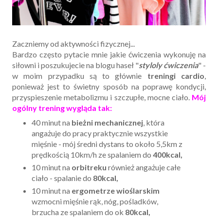
Zaczniemy od aktywności fizycznej...
Bardzo często pytacie mnie jakie ćwiczenia wykonuję na
siłowni i poszukujecie na blogu haseł "
styloly ćwiczenia
" -
w moim przypadku są to głównie
treningi cardio
,
ponieważ jest to świetny sposób na poprawę kondycji,
przyspieszenie metabolizmu i szczupłe, mocne ciało.
Mój
ogólny trening wygląda tak:
40 minut na
bieżni mechanicznej
, która
angażuje do pracy praktycznie wszystkie
mięśnie - mój średni dystans to około 5,5km z
prędkością 10km/h ze spalaniem do
400kcal,
10 minut na
orbitreku
również angażuje całe
ciało - spalanie do
80kcal,
10 minut na
ergometrze wioślarskim
wzmocni mięśnie rąk, nóg, pośladków,
brzucha ze spalaniem do ok
80kcal,