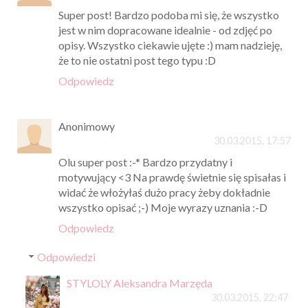
Super post! Bardzo podoba mi się, że wszystko
jest w nim dopracowane idealnie - od zdjęć po
opisy. Wszystko ciekawie ujęte :) mam nadzieję,
że to nie ostatni post tego typu :D
Odpowiedz
Anonimowy
30.03.2015, 17:57
Olu super post :-* Bardzo przydatny i
motywujący <3 Na prawdę świetnie się spisałas i
widać że włożyłaś dużo pracy żeby dokładnie
wszystko opisać ;-) Moje wyrazy uznania :-D
Odpowiedz
Odpowiedzi
STYLOLY Aleksandra Marzęda
30.03.2015, 22:47