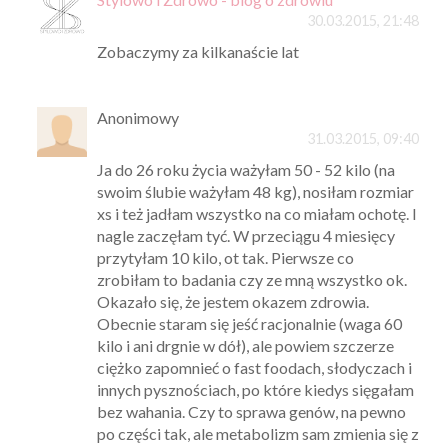
30.03.2015, 21:48
Zobaczymy za kilkanaście lat
Anonimowy
31.03.2015, 09:40
Ja do 26 roku życia ważyłam 50 - 52 kilo (na
swoim ślubie ważyłam 48 kg), nosiłam rozmiar
xs i też jadłam wszystko na co miałam ochotę. I
nagle zaczęłam tyć. W przeciągu 4 miesięcy
przytyłam 10 kilo, ot tak. Pierwsze co
zrobiłam to badania czy ze mną wszystko ok.
Okazało się, że jestem okazem zdrowia.
Obecnie staram się jeść racjonalnie (waga 60
kilo i ani drgnie w dół), ale powiem szczerze
ciężko zapomnieć o fast foodach, słodyczach i
innych pysznościach, po które kiedys sięgałam
bez wahania. Czy to sprawa genów, na pewno
po części tak, ale metabolizm sam zmienia się z