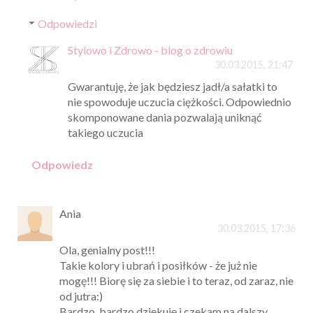
Odpowiedzi
Stylowo i Zdrowo - blog o zdrowiu
30.03.2015, 21:47
Gwarantuję, że jak będziesz jadł/a sałatki to
nie spowoduje uczucia ciężkości. Odpowiednio
skomponowane dania pozwalają uniknąć
takiego uczucia
Odpowiedz
Ania
30.03.2015, 17:36
Ola, genialny post!!!
Takie kolory i ubrań i posiłków - że już nie
mogę!!! Biorę się za siebie i to teraz, od zaraz, nie
od jutra:)
Bardzo, bardzo dziękuję i czekam na dalszy