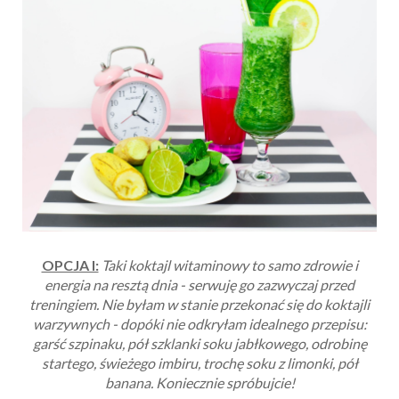
OPCJA I:
Taki koktajl witaminowy to samo zdrowie i
energia na resztą dnia - serwuję go zazwyczaj przed
treningiem. Nie byłam w stanie przekonać się do koktajli
warzywnych - dopóki nie odkryłam idealnego przepisu:
garść szpinaku, pół szklanki soku jabłkowego, odrobinę
startego, świeżego imbiru, trochę soku z limonki, pół
banana. Koniecznie spróbujcie!