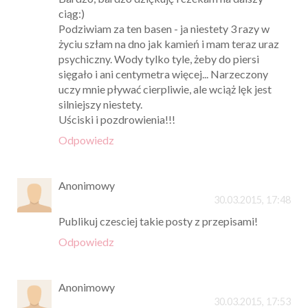
ciąg:)
Podziwiam za ten basen - ja niestety 3 razy w
życiu szłam na dno jak kamień i mam teraz uraz
psychiczny. Wody tylko tyle, żeby do piersi
sięgało i ani centymetra więcej... Narzeczony
uczy mnie pływać cierpliwie, ale wciąż lęk jest
silniejszy niestety.
Uściski i pozdrowienia!!!
Odpowiedz
Anonimowy
30.03.2015, 17:48
Publikuj czesciej takie posty z przepisami!
Odpowiedz
Anonimowy
30.03.2015, 17:53