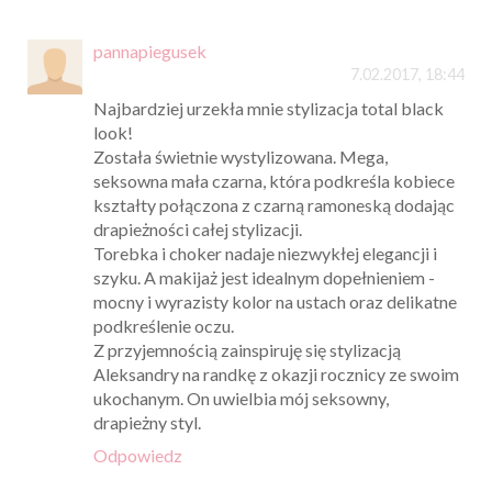
pannapiegusek
7.02.2017, 18:44
Najbardziej urzekła mnie stylizacja total black
look!
Została świetnie wystylizowana. Mega,
seksowna mała czarna, która podkreśla kobiece
kształty połączona z czarną ramoneską dodając
drapieżności całej stylizacji.
Torebka i choker nadaje niezwykłej elegancji i
szyku. A makijaż jest idealnym dopełnieniem -
mocny i wyrazisty kolor na ustach oraz delikatne
podkreślenie oczu.
Z przyjemnością zainspiruję się stylizacją
Aleksandry na randkę z okazji rocznicy ze swoim
ukochanym. On uwielbia mój seksowny,
drapieżny styl.
Odpowiedz