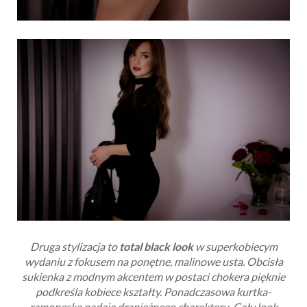
Druga stylizacja to
total black look
w superkobiecym
wydaniu z fokusem na ponętne, malinowe usta. Obcisła
sukienka z modnym akcentem w postaci chokera pięknie
podkreśla kobiece kształty. Ponadczasowa kurtka-
ramoneska nadaje drapieżnego charakteru. Cały look