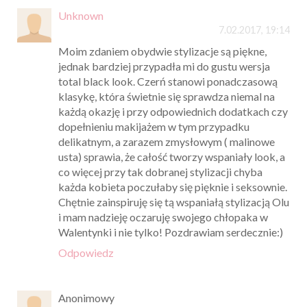
Unknown
7.02.2017, 19:14
Moim zdaniem obydwie stylizacje są piękne,
jednak bardziej przypadła mi do gustu wersja
total black look. Czerń stanowi ponadczasową
klasykę, która świetnie się sprawdza niemal na
każdą okazję i przy odpowiednich dodatkach czy
dopełnieniu makijażem w tym przypadku
delikatnym, a zarazem zmysłowym ( malinowe
usta) sprawia, że całość tworzy wspaniały look, a
co więcej przy tak dobranej stylizacji chyba
każda kobieta poczułaby się pięknie i seksownie.
Chętnie zainspiruję się tą wspaniałą stylizacją Olu
i mam nadzieję oczaruję swojego chłopaka w
Walentynki i nie tylko! Pozdrawiam serdecznie:)
Odpowiedz
Anonimowy