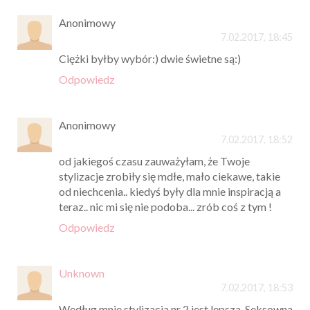
Anonimowy
7.02.2017, 18:45
Ciężki byłby wybór:) dwie świetne są:)
Odpowiedz
Anonimowy
7.02.2017, 18:52
od jakiegoś czasu zauważyłam, że Twoje
stylizacje zrobiły się mdłe, mało ciekawe, takie
od niechcenia.. kiedyś były dla mnie inspiracją a
teraz.. nic mi się nie podoba... zrób coś z tym !
Odpowiedz
Unknown
7.02.2017, 18:53
Według mnie stylizacja nr 2 jest lepsza. Seksowna