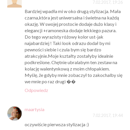
7.02.2017, 19:26
Bardziej wpadła mi w oko drugą stylizacja. Mała
czarna,która jest uniwersalna i świetna na każdą
okazję. W swojej prostocie dodaje dużo klasy i
elegancji +ramoneska dodaje lekkiego pazura.
Do tego wyrazisty różowy kolor ust-jak
najabardziej ! Taki look odrazu dodał by mi
pewności siebie i czula bym się bardzo
atrakcyjnie.Moje kształty zostałyby idealnie
podkreślone. Chętnie ubralabym ten zestaw na
kolację walentynkową z moim chłopakiem.
Myślę, że gdyby mnie zobaczył to zakochalby się
we mnie po raz drugi ��
Odpowiedz
maartysia
7.02.2017, 19:44
oczywiście pierwsza stylizacja :)