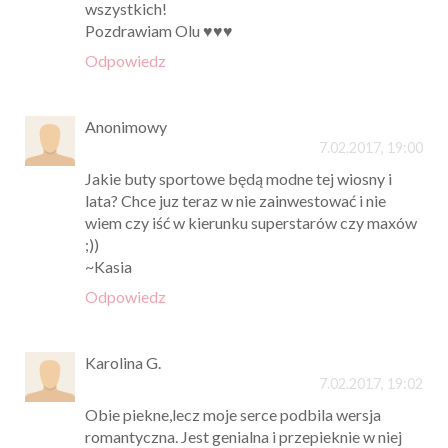
wszystkich!
Pozdrawiam Olu ♥♥♥
Odpowiedz
Anonimowy
7.02.2017, 19:00
Jakie buty sportowe będą modne tej wiosny i
lata? Chce juz teraz w nie zainwestować i nie
wiem czy iść w kierunku superstarów czy maxów
;))
~Kasia
Odpowiedz
Karolina G.
7.02.2017, 19:02
Obie piekne,lecz moje serce podbila wersja
romantyczna. Jest genialna i przepieknie w niej