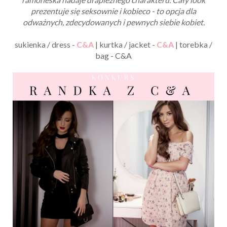
prezentuje się seksownie i kobieco - to opcja dla
odważnych, zdecydowanych i pewnych siebie kobiet.
sukienka / dress -
C&A
| kurtka / jacket -
C&A
| torebka /
bag - C&A