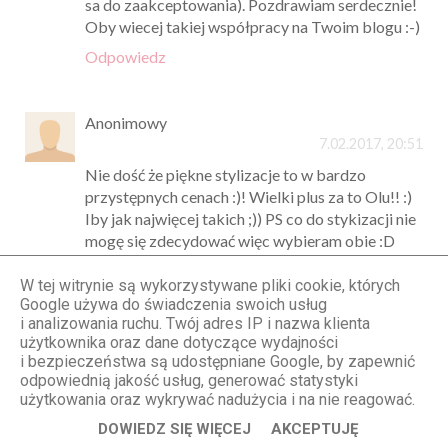
sa do zaakceptowania). Pozdrawiam serdecznie!
Oby wiecej takiej współpracy na Twoim blogu :-)
Odpowiedz
Anonimowy
7.02.2017, 20:51
Nie dość że piękne stylizacje to w bardzo
przystępnych cenach :)! Wielki plus za to Olu!! :)
Iby jak najwięcej takich ;)) PS co do stykizacji nie
mogę się zdecydować więc wybieram obie :D
Odpowiedz
W tej witrynie są wykorzystywane pliki cookie, których
Google używa do świadczenia swoich usług
i analizowania ruchu. Twój adres IP i nazwa klienta
Anonimowy
użytkownika oraz dane dotyczące wydajności
7.02.2017, 21:05
i bezpieczeństwa są udostępniane Google, by zapewnić
odpowiednią jakość usług, generować statystyki
Ale świetne obie wersje ! :)
użytkowania oraz wykrywać nadużycia i na nie reagować.
Odpowiedz
DOWIEDZ SIĘ WIĘCEJ
AKCEPTUJĘ