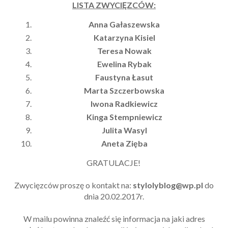
LISTA ZWYCIĘZCÓW:
Anna Gałaszewska
Katarzyna Kisiel
Teresa Nowak
Ewelina Rybak
Faustyna Łasut
Marta Szczerbowska
Iwona Radkiewicz
Kinga Stempniewicz
Julita Wasyl
Aneta Zięba
GRATULACJE!
Zwycięzców proszę o kontakt na:
stylolyblog@wp.pl
do
dnia 20.02.2017r.
W mailu powinna znaleźć się informacja na jaki adres