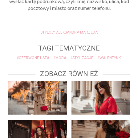
wysłać kartę podrunkową, czyli imię, nazwisko, ulica, kod
pocztowy i miasto oraz numer telefonu.
STYLOLY ALEKSANDRA MARZĘDA
TAGI TEMATYCZNE
#CZERWONE USTA
#MODA
#STYLIZACJE
#WALENTYNKI
ZOBACZ RÓWNIEŻ