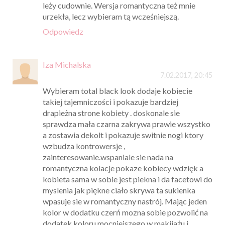
leży cudownie. Wersja romantyczna też mnie
urzekła, lecz wybieram tą wcześniejszą.
Odpowiedz
Iza Michalska
7.02.2017, 20:45
Wybieram total black look dodaje kobiecie
takiej tajemniczości i pokazuje bardziej
drapieżna strone kobiety . doskonale sie
sprawdza mała czarna zakrywa prawie wszystko
a zostawia dekolt i pokazuje switnie nogi ktory
wzbudza kontrowersje ,
zainteresowanie.wspaniale sie nada na
romantyczna kolacje pokaze kobiecy wdzięk a
kobieta sama w sobie jest piekna i da facetowi do
myslenia jak piękne ciało skrywa ta sukienka
wpasuje sie w romantyczny nastrój. Mając jeden
kolor w dodatku czerń mozna sobie pozwolić na
dodatek koloru mocniejszego w makijażu i