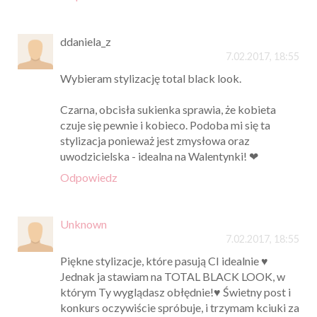
ddaniela_z
7.02.2017, 18:55
Wybieram stylizację total black look.
Czarna, obcisła sukienka sprawia, że kobieta
czuje się pewnie i kobieco. Podoba mi się ta
stylizacja ponieważ jest zmysłowa oraz
uwodzicielska - idealna na Walentynki! ❤
Odpowiedz
Unknown
7.02.2017, 18:55
Piękne stylizacje, które pasują CI idealnie ♥
Jednak ja stawiam na TOTAL BLACK LOOK, w
którym Ty wyglądasz obłędnie!♥ Świetny post i
konkurs oczywiście spróbuje, i trzymam kciuki za