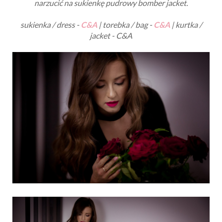
narzucić na sukienkę pudrowy bomber jacket.
sukienka / dress -
C&A
| torebka / bag -
C&A
| kurtka /
jacket - C&A