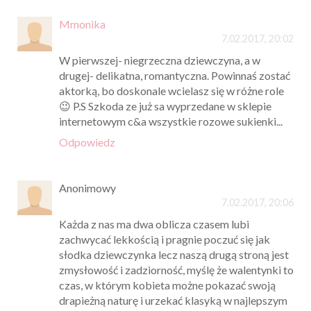
Mmonika
7.02.2017, 20:02
W pierwszej- niegrzeczna dziewczyna, a w
drugej- delikatna, romantyczna. Powinnaś zostać
aktorką, bo doskonale wcielasz się w różne role
😉 P.S Szkoda ze już sa wyprzedane w sklepie
internetowym c&a wszystkie rozowe sukienki...
Odpowiedz
Anonimowy
7.02.2017, 20:06
Każda z nas ma dwa oblicza czasem lubi
zachwycać lekkością i pragnie poczuć się jak
słodka dziewczynka lecz naszą drugą stroną jest
zmysłowość i zadziorność, myślę że walentynki to
czas, w którym kobieta możne pokazać swoją
drapieżną naturę i urzekać klasyką w najlepszym