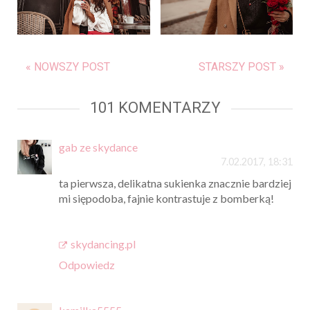
« NOWSZY POST
STARSZY POST »
101 KOMENTARZY
gab ze skydance
7.02.2017, 18:31
ta pierwsza, delikatna sukienka znacznie bardziej
mi siępodoba, fajnie kontrastuje z bomberką!
skydancing.pl
Odpowiedz