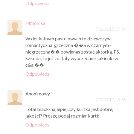
Odpowiedz
Mmonika
7.02.2017, 19:57
W delikatnym pastelowych to dziewczyna
romantyczna, grzeczna ��a w czarnym -
niegrzeczna�� powinnas zostać aktorką. PS.
Szkoda, że już zostały wyprzedane sukienki w
c&a ��
Odpowiedz
Anonimowy
7.02.2017, 19:59
Total black-najlepiej,czy kurtka jest dobrej
jakości? Proszę podaj rozmiar kurtki
Odpowiedz