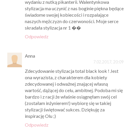
wydaniu z nutką pikanterii. Walentynkowa
stylizacja ma uczynić z nas boginie piękna będące
świadome swojej kobiecości i rozpalające
naszych mężczyzn do czerwoności. Moje serce
skradała stylizacja nr 1 ��
Odpowiedz
Anna
7.02.2017, 20:09
Zdecydowanie stylizacja total black look ! Jest
ona wyrazista, z charakterem dla kobiety
zdecydowanej i odważnej znającej własną
wartość, dążącej do celu, ambitnej. Podoba mi się
bardzo i z racji że właśnie osiągnęłam swój cel
(zostałam inżynierem!) wybiorę się w takiej
stylizacji świętować sukces. Dziękuję za
inspirację Olu ;)
Odpowiedz