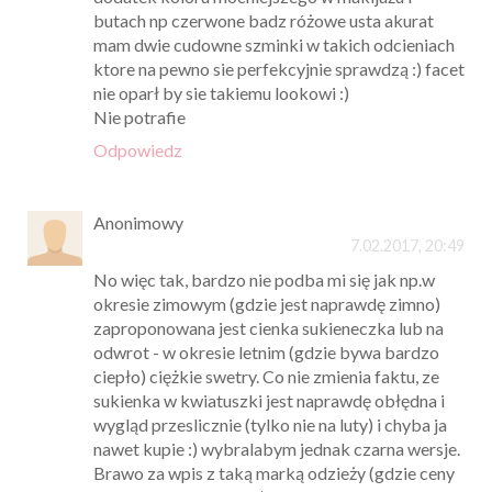
butach np czerwone badz różowe usta akurat
mam dwie cudowne szminki w takich odcieniach
ktore na pewno sie perfekcyjnie sprawdzą :) facet
nie oparł by sie takiemu lookowi :)
Nie potrafie
Odpowiedz
Anonimowy
7.02.2017, 20:49
No więc tak, bardzo nie podba mi się jak np.w
okresie zimowym (gdzie jest naprawdę zimno)
zaproponowana jest cienka sukieneczka lub na
odwrot - w okresie letnim (gdzie bywa bardzo
ciepło) ciężkie swetry. Co nie zmienia faktu, ze
sukienka w kwiatuszki jest naprawdę obłędna i
wygląd przeslicznie (tylko nie na luty) i chyba ja
nawet kupie :) wybralabym jednak czarna wersje.
Brawo za wpis z taką marką odzieży (gdzie ceny