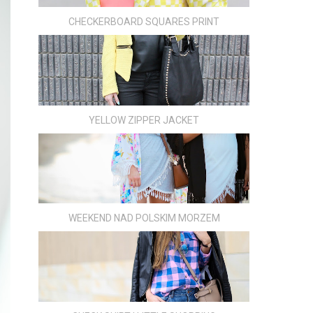
CHECKERBOARD SQUARES PRINT
YELLOW ZIPPER JACKET
WEEKEND NAD POLSKIM MORZEM