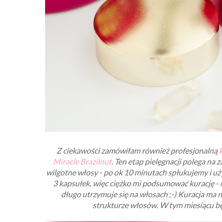
Z ciekawości zamówiłam również profesjonalną
Miracle Brazilnut
. Ten etap pielęgnacji polega n
wilgotne włosy - po ok 10 minutach spłukujemy i u
3 kapsułek, więc ciężko mi podsumować kurację -
długo utrzymuje się na włosach ;-) Kuracja ma n
strukturze włosów. W tym miesiącu bę