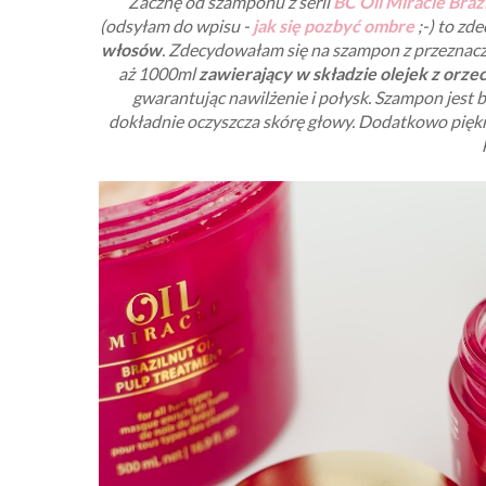
Zacznę od szamponu z serii
BC Oil Miracle Braz
(odsyłam do wpisu -
jak się pozbyć ombre
;-) to zd
włosów
. Zdecydowałam się na szampon z przeznac
aż 1000ml
zawierający w składzie olejek z orze
gwarantując nawilżenie i połysk. Szampon jest b
dokładnie oczyszcza skórę głowy. Dodatkowo piękni