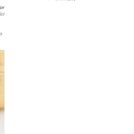
or
ci
o