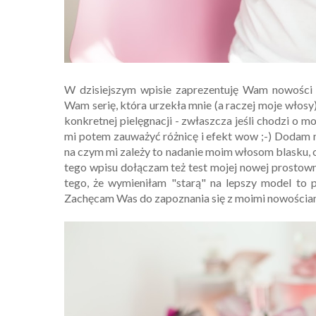
W dzisiejszym wpisie zaprezentuję Wam nowości
Wam serię, która urzekła mnie (a raczej moje włosy
konkretnej pielęgnacji - zwłaszcza jeśli chodzi o 
mi potem zauważyć różnicę i efekt wow ;-) Dodam n
na czym mi zależy to nadanie moim włosom blasku, o
tego wpisu dołączam też test mojej nowej prostown
tego, że wymieniłam "starą" na lepszy model to 
Zachęcam Was do zapoznania się z moimi nowościam