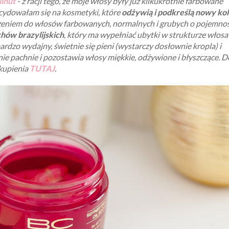
ilnut
- z racji tego, że moje włosy były już kilkukrotnie farbowane
ecydowałam się na kosmetyki, które
odżywią i podkreślą nowy kol
zeniem do włosów farbowanych, normalnych i grubych o pojemnoś
chów brazylijskich
, który ma wypełniać ubytki w strukturze włosa
ardzo wydajny, świetnie się pieni (wystarczy dosłownie kropla) i
e pachnie i pozostawia włosy miękkie, odżywione i błyszczące. D
kupienia
TUTAJ
.