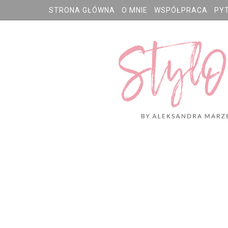
STRONA GŁÓWNA
O MNIE
WSPÓŁPRACA
PY