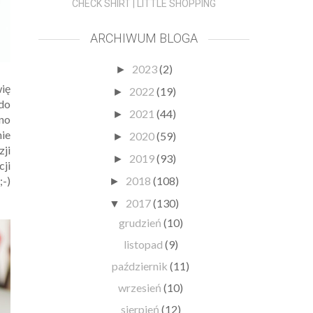
CHECK SHIRT | LITTLE SHOPPING
ARCHIWUM BLOGA
2023
(2)
►
ię
2022
(19)
►
 do
2021
(44)
►
dno
nie
2020
(59)
►
zji
2019
(93)
►
cji
-)
2018
(108)
►
2017
(130)
▼
grudzień
(10)
listopad
(9)
październik
(11)
wrzesień
(10)
sierpień
(12)