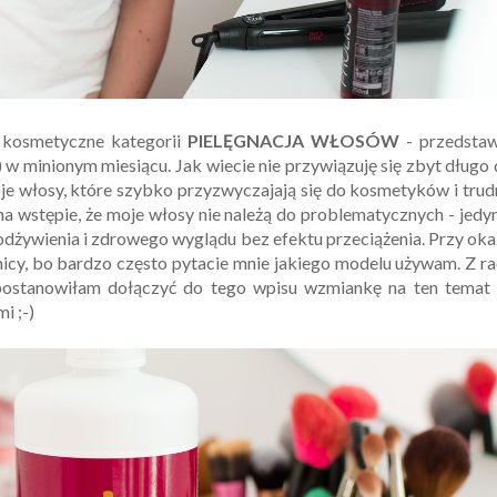
 kosmetyczne kategorii
PIELĘGNACJA WŁOSÓW
- przedstaw
) w minionym miesiącu. Jak wiecie nie przywiązuję się zbyt długo
moje włosy, które szybko przyzwyczajają się do kosmetyków i tru
a wstępie, że moje włosy nie należą do problematycznych - jedy
dżywienia i zdrowego wyglądu bez efektu przeciążenia. Przy oka
icy, bo bardzo często pytacie mnie jakiego modelu używam. Z ra
postanowiłam dołączyć do tego wpisu wzmiankę na ten temat ;
i ;-)