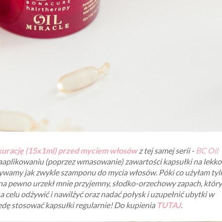
kurację (15x1ml) przed myciem włosów
z tej samej serii -
BC Oil
a zaaplikowaniu (poprzez wmasowanie) zawartości kapsułki na lekko
żywamy jak zwykle szamponu do mycia włosów. Póki co użyłam tyl
 na pewno urzekł mnie przyjemny, słodko-orzechowy zapach, który
a celu odżywić i nawilżyć oraz nadać połysk i uzupełnić ubytki w
dę stosować kapsułki regularnie! Do kupienia
TUTAJ
.