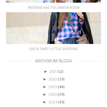
WEEKEND NAD POLSKIM MORZEM
CHECK SHIRT | LITTLE SHOPPING
ARCHIWUM BLOGA
2023
(2)
►
2022
(19)
►
2021
(44)
►
2020
(59)
►
2019
(93)
►