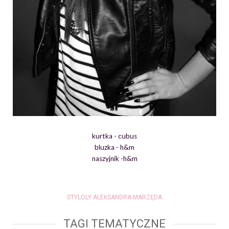
kurtka - cubus
bluzka - h&m
naszyjnik -h&m
STYLOLY ALEKSANDRA MARZĘDA
TAGI TEMATYCZNE