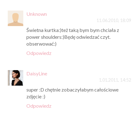
Unknown
11.06.2010, 18:09
Świetna kurtka:)też taką bym bym chciała z
power shoulders:)Będę odwiedzać czyt.
obserwować:)
Odpowiedz
DaisyLine
1.01.2011, 14:52
super :D chętnie zobaczyłabym całościowe
zdjęcie :)
Odpowiedz