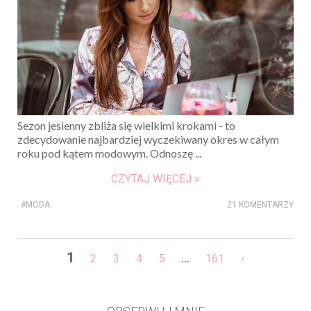
Sezon jesienny zbliża się wielkimi krokami - to
zdecydowanie najbardziej wyczekiwany okres w całym
roku pod kątem modowym. Odnoszę ...
CZYTAJ WIĘCEJ »
#MODA
21 KOMENTARZY
1
...
2
3
4
5
161
›