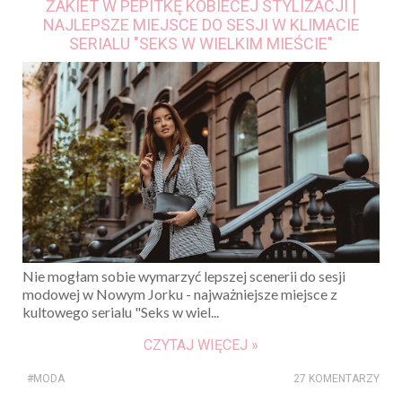
ŻAKIET W PEPITKĘ KOBIECEJ STYLIZACJI |
NAJLEPSZE MIEJSCE DO SESJI W KLIMACIE
SERIALU "SEKS W WIELKIM MIEŚCIE"
Nie mogłam sobie wymarzyć lepszej scenerii do sesji
modowej w Nowym Jorku - najważniejsze miejsce z
kultowego serialu "Seks w wiel...
CZYTAJ WIĘCEJ »
#MODA
27 KOMENTARZY