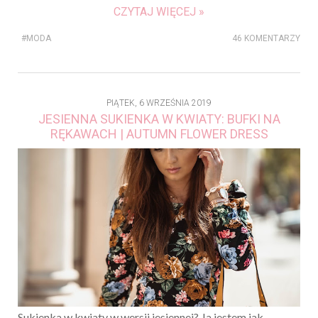
CZYTAJ WIĘCEJ »
#MODA
46 KOMENTARZY
PIĄTEK, 6 WRZEŚNIA 2019
JESIENNA SUKIENKA W KWIATY: BUFKI NA
RĘKAWACH | AUTUMN FLOWER DRESS
Sukienka w kwiaty w wersji jesiennej? Ja jestem jak