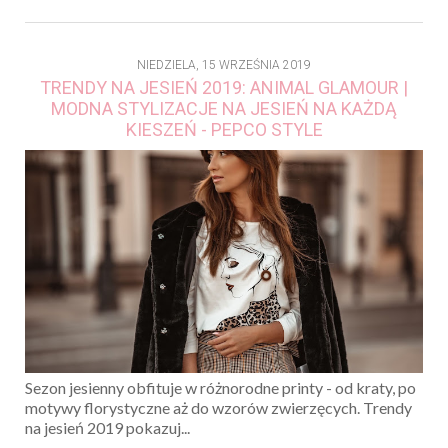
NIEDZIELA, 15 WRZEŚNIA 2019
TRENDY NA JESIEŃ 2019: ANIMAL GLAMOUR |
MODNA STYLIZACJE NA JESIEŃ NA KAŻDĄ
KIESZEŃ - PEPCO STYLE
Sezon jesienny obfituje w różnorodne printy - od kraty, po
motywy florystyczne aż do wzorów zwierzęcych. Trendy
na jesień 2019 pokazuj...