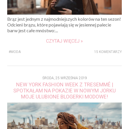
Brąz jest jednym z najmodniejszych kolorów na ten sezon!
Odcieni brązu, które pojawiają się w jesiennej palecie
barw jest całe mnóstwo:...
CZYTAJ WIĘCEJ »
#MODA
15 KOMENTARZY
ŚRODA, 25 WRZEŚNIA 2019
NEW YORK FASHION WEEK Z TRESEMMÉ |
SPOTKAŁAM NA POKAZIE W NOWYM JORKU
MOJE ULUBIONE BLOGERKI MODOWE!