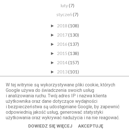
luty
(7)
styczeń
(7)
2018
(108)
►
2017
(130)
►
2016
(137)
►
2015
(138)
►
2014
(157)
►
2013
(101)
►
2012
(77)
►
W tej witrynie są wykorzystywane pliki cookie, których
2011
(44)
Google używa do świadczenia swoich usług
►
i analizowania ruchu. Twój adres IP i nazwa klienta
2010
(16)
►
użytkownika oraz dane dotyczące wydajności
i bezpieczeństwa są udostępniane Google, by zapewnić
odpowiednią jakość usług, generować statystyki
użytkowania oraz wykrywać nadużycia i na nie reagować.
© StylOly
. Wszystkie prawa zastrzeżone. BlogDesign:
WebLove.pl
DOWIEDZ SIĘ WIĘCEJ
AKCEPTUJĘ