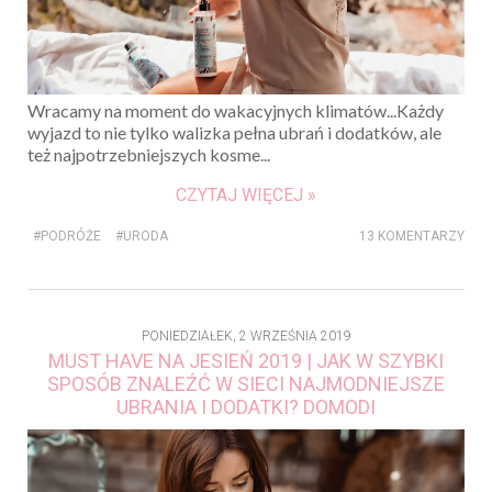
Wracamy na moment do wakacyjnych klimatów...Każdy
wyjazd to nie tylko walizka pełna ubrań i dodatków, ale
też najpotrzebniejszych kosme...
CZYTAJ WIĘCEJ »
#PODRÓŻE
#URODA
13 KOMENTARZY
PONIEDZIAŁEK, 2 WRZEŚNIA 2019
MUST HAVE NA JESIEŃ 2019 | JAK W SZYBKI
SPOSÓB ZNALEŹĆ W SIECI NAJMODNIEJSZE
UBRANIA I DODATKI? DOMODI