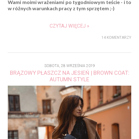
Wami moimi wrażeniami po tygodniowym teście - i to
w różnych warunkach pracy z tym sprzętem ;-)
CZYTAJ WIĘCEJ »
14 KOMENTARZY
SOBOTA, 28 WRZEŚNIA 2019
BRĄZOWY PŁASZCZ NA JESIEŃ | BROWN COAT:
AUTUMN STYLE