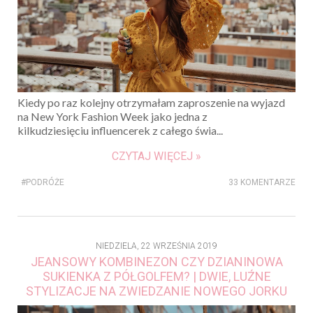
Kiedy po raz kolejny otrzymałam zaproszenie na wyjazd
na New York Fashion Week jako jedna z
kilkudziesięciu influencerek z całego świa...
CZYTAJ WIĘCEJ »
#PODRÓŻE
33 KOMENTARZE
NIEDZIELA, 22 WRZEŚNIA 2019
JEANSOWY KOMBINEZON CZY DZIANINOWA
SUKIENKA Z PÓŁGOLFEM? | DWIE, LUŹNE
STYLIZACJE NA ZWIEDZANIE NOWEGO JORKU