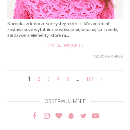
Koronka w kolorze soczystego różu i skórzana mini -
zestaw może wybitnie nie wpisuje się w panujące trendy,
ale zawiera elementy, które ra...
CZYTAJ WIĘCEJ »
152 KOMENTARZE
1
...
2
3
4
5
161
›
OBSERWUJ MNIE