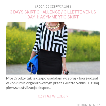
ŚRODA, 26 CZERWCA 2013
3 DAYS SKIRT CHALLENGE / GILLETTE VENUS
DAY 1: ASYMMERTIC SKIRT
Moi Drodzy tak jak zapowiadałam wczoraj - biorę udział
w konkursie organizowanym przez Gillette Venus . Dzisiaj
pierwsza stylizacja ekspon...
CZYTAJ WIĘCEJ »
81 KOMENTARZY