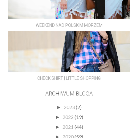
WEEKEND NAD POLSKIM MORZEM
CHECK SHIRT | LITTLE SHOPPING
ARCHIWUM BLOGA
2023
(2)
►
2022
(19)
►
2021
(44)
►
2020
(59)
►