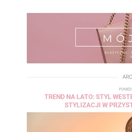
ARC
PONIED
TREND NA LATO: STYL WEST
STYLIZACJI W PRZYS