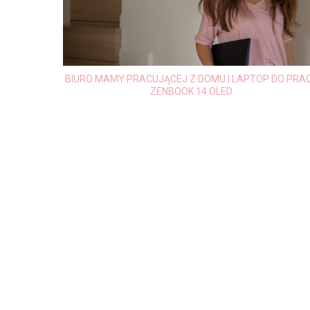
DO PRACY
WYJAZD DO STOLICY MODY - MEDIOLAN + JEZIORO
COMO Z MODOWEJ LISTY MARZEŃ