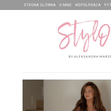
STRONA GŁÓWNA
O MNIE
WSPÓŁPRACA
PY