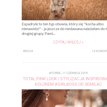
Espadryle to ten typ obuwia, który się "kocha albo
nienawidzi" - ja jeszcze do niedawana należałam do t
drugiej grupy. Pami...
CZYTAJ WIĘCEJ »
#MODA
18 KOMEN
WTOREK, 11 CZERWCA 2019
TOTAL PINK LOOK | STYLIZACJA INSPIRO
KOLOREM #GIRLBOSS OD SEMILAC