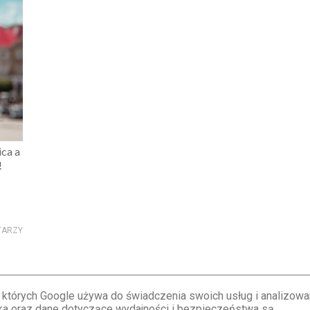
ica a
!
TARZY
...
3
4
5
161
›
, których Google używa do świadczenia swoich usług i analizowa
nika oraz dane dotyczące wydajności i bezpieczeństwa są