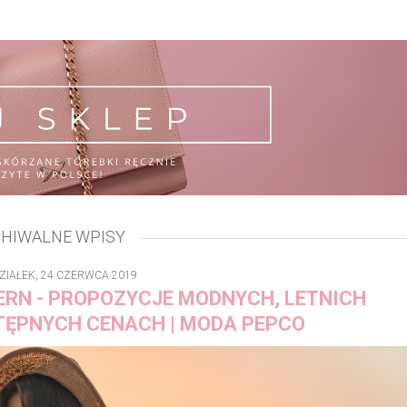
HIWALNE WPISY
ZIAŁEK, 24 CZERWCA 2019
ERN - PROPOZYCJE MODNYCH, LETNICH
TĘPNYCH CENACH | MODA PEPCO