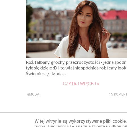
Róż, falbany, grochy, przezroczystości - jedna spódn
tyle się dzieje :D I to właśnie spódnica robi cały look
Świetnie się składa,...
CZYTAJ WIĘCEJ »
#MODA
15 KOMEN
1
2
W tej witrynie są wykorzystywane pliki cookie
ruchu. Twój adres IP i nazwa klienta użytkow