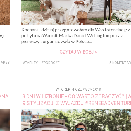
Kochani - dzisiaj przygotowałam dla Was fotorelację z
ej
pobytu na Warmii. Marka Daniel Wellington po raz
pierwszy zorganizowała w Polsce...
CZYTAJ WIĘCEJ »
TARZY
#EVENTY
#PODRÓŻE
15 KOMENTA
WTOREK, 4 CZERWCA 2019
WANA
3 DNI W LIZBONIE - CO WARTO ZOBACZYĆ? | 
9 STYLIZACJI Z WYJAZDU #RENEEADVENTUR