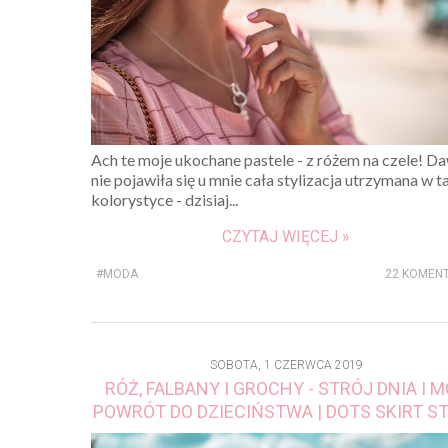
Ach te moje ukochane pastele - z różem na czele! D
nie pojawiła się u mnie cała stylizacja utrzymana w t
kolorystyce - dzisiaj...
CZYTAJ WIĘCEJ »
#MODA
22 KOMEN
SOBOTA, 1 CZERWCA 2019
RÓŻ, FALBANY I GROCHY - STRÓJ DNIA I 
POWRÓT DO DZIECIŃSTWA | DOTS SKIRT S