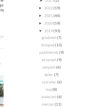
2023
(2)
 w
►
go
2022
(19)
►
ią
2021
(44)
►
2020
(59)
►
2019
(93)
▼
grudzień
(7)
RZY
listopad
(12)
październik
(9)
wrzesień
(9)
W
sierpień
(6)
lipiec
(7)
czerwiec
(6)
maj
(8)
kwiecień
(4)
marzec
(11)