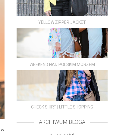
YELLOW ZIPPER JACKET
WEEKEND NAD POLSKIM MORZEM
CHECK SHIRT | LITTLE SHOPPING
ARCHIWUM BLOGA
 w