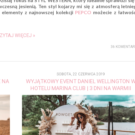
zisiaj fokus na STYL WESTERN, który idealnie sprawdzi się
czesną jesienią. Ten styl kojarzy mi się z atmosferą letnie
o elementy z najnowszej kolekcji
PEPCO
możecie z łatwośc
ZYTAJ WIĘCEJ »
36 KOMENTA
SOBOTA, 22 CZERWCA 2019
 NA
WYJĄTKOWY EVENT DANIEL WELLINGTON 
I
HOTELU MARINA CLUB | 3 DNI NA WARMII
#DWGETAWAY