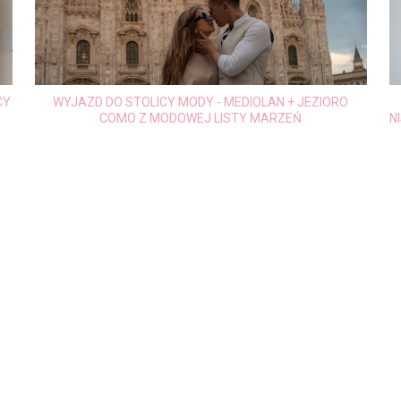
WYDALIŚMY EBOOKA! | PRZEPISY
S
NISKOWĘGLOWODANOWE - SŁODKOŚCI BEZ CUKRU, CZYLI
JAKIE SŁODYCZE MOŻESZ JEŚĆ NA DIECIE LOW CARB I
KETO