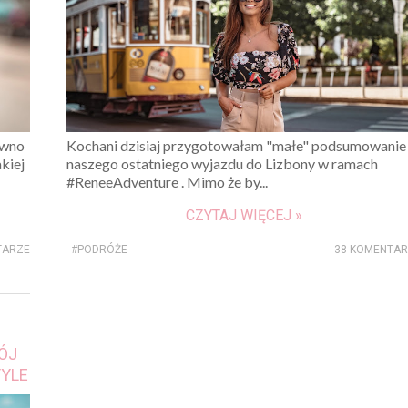
awno
Kochani dzisiaj przygotowałam "małe" podsumowanie
akiej
naszego ostatniego wyjazdu do Lizbony w ramach
#ReneeAdventure . Mimo że by...
CZYTAJ WIĘCEJ »
TARZE
#PODRÓŻE
38 KOMENTA
MÓJ
TYLE