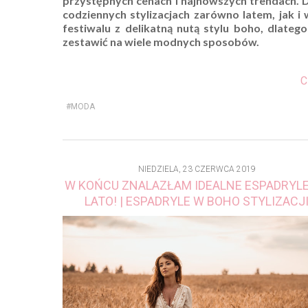
przystępnych cenach i najnowszych trendach. D
codziennych stylizacjach zarówno latem, jak i w
festiwalu z delikatną nutą stylu boho, dlateg
zestawić na wiele modnych sposobów.
C
#MODA
NIEDZIELA, 23 CZERWCA 2019
W KOŃCU ZNALAZŁAM IDEALNE ESPADRYLE
LATO! | ESPADRYLE W BOHO STYLIZACJ