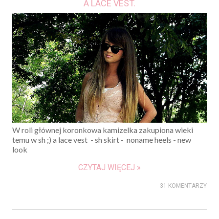
A LACE VEST.
W roli głównej koronkowa kamizelka zakupiona wieki
temu w sh ;) a lace vest - sh skirt - noname heels - new
look
CZYTAJ WIĘCEJ »
31 KOMENTARZY