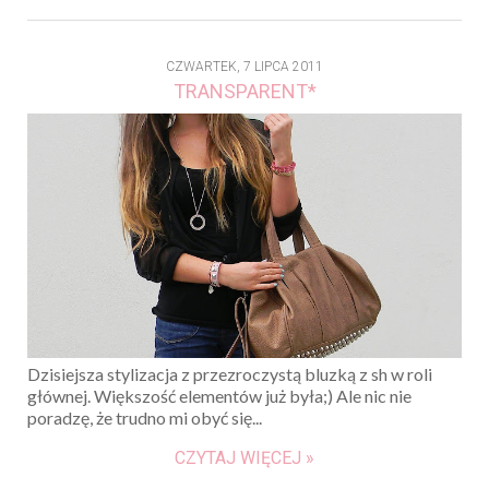
CZWARTEK, 7 LIPCA 2011
TRANSPARENT*
Dzisiejsza stylizacja z przezroczystą bluzką z sh w roli
głównej. Większość elementów już była;) Ale nic nie
poradzę, że trudno mi obyć się...
CZYTAJ WIĘCEJ »