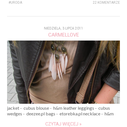
#URODA
22 KOMENTARZE
NIEDZIELA, 3 LIPCA 2011
CARMELLOVE
jacket - cubus blouse - h&m leather leggings - cubus
wedges - deezee.pl bags - etorebka.pl necklace - h&m
CZYTAJ WIĘCEJ »