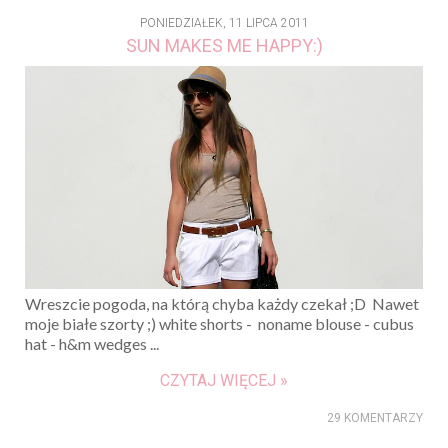
PONIEDZIAŁEK, 11 LIPCA 2011
SUN MAKES ME HAPPY:)
Wreszcie pogoda, na którą chyba każdy czekał ;D Nawet
moje białe szorty ;) white shorts - noname blouse - cubus
hat - h&m wedges ...
CZYTAJ WIĘCEJ »
29 KOMENTARZY