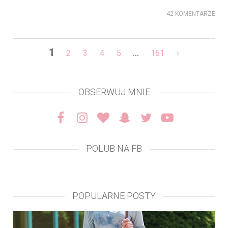
42 KOMENTARZE
1
...
2
3
4
5
161
›
OBSERWUJ MNIE
POLUB NA FB
POPULARNE POSTY