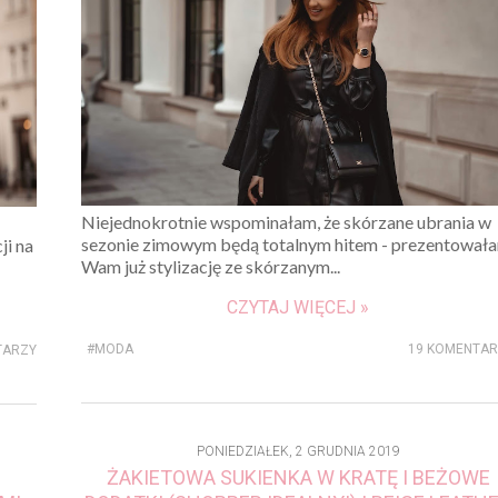
Niejednokrotnie wspominałam, że skórzane ubrania w
sezonie zimowym będą totalnym hitem - prezentował
ji na
Wam już stylizację ze skórzanym...
CZYTAJ WIĘCEJ »
#MODA
19 KOMENTA
TARZY
PONIEDZIAŁEK, 2 GRUDNIA 2019
ŻAKIETOWA SUKIENKA W KRATĘ I BEŻOWE