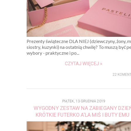
Prezenty świąteczne DLA NIEJ (dziewczyny, żony, 
siostry, kuzynki) na ostatnią chwilę? To muszą być 
wybory - praktyczne i po...
CZYTAJ WIĘCEJ »
22 KOMEN
PIĄTEK, 13 GRUDNIA 2019
WYGODNY ZESTAW NA ZABIEGANY DZIEŃ
KRÓTKIE FUTERKO A'LA MIŚ I BUTY EMU 
WYGODNY STRÓJ DNIA