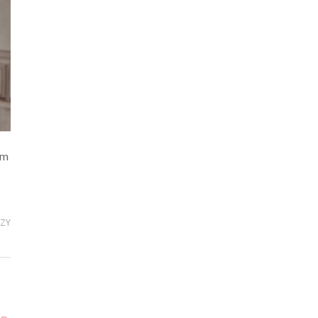
am
RZY