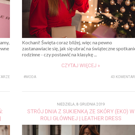
mamy,
Kochani! Święta coraz bliżej, więc na pewno
pewne
zastanawiacie się, jak się ubrać na świąteczne spotkani
rodzinne - czy postawić na klasykę ...
CZYTAJ WIĘCEJ »
TARZE
#MODA
43 KOMENTA
NIEDZIELA, 8 GRUDNIA 2019
:
STRÓJ DNIA Z SUKIENKĄ ZE SKÓRY (EKO) W
|
ROLI GŁÓWNEJ | LEATHER DRESS