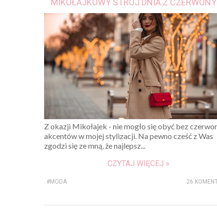
MIKOŁAJKOWY STRÓJ DNIA Z CZERWONY
AKCENTAMI I INSPIRACJA NA ZDOBIENI
SEMILAC
Z okazji Mikołajek - nie mogło się obyć bez czerwo
akcentów w mojej stylizacji. Na pewno cześć z Was
zgodzi się ze mną, że najlepsz...
CZYTAJ WIĘCEJ »
#MODA
26 KOMEN