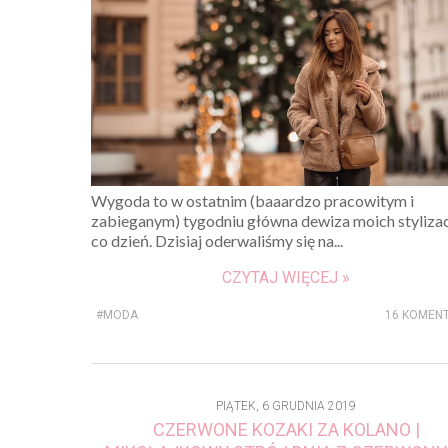
Wygoda to w ostatnim (baaardzo pracowitym i
zabieganym) tygodniu główna dewiza moich stylizac
co dzień. Dzisiaj oderwaliśmy się na...
CZYTAJ WIĘCEJ »
#MODA
16 KOMEN
PIĄTEK, 6 GRUDNIA 2019
CZERWONE KOZAKI ZA KOLANO |