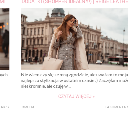
MI
DODATKI (SHOPPER IDEALNY!) | BEIGE LEATH
E
BAG STYLE
nych
Nie wiem czy się ze mną zgodzicie, ale uważam to moja
najlepsza stylizacja w ostatnim czasie :) Zaczęłam moż
nieskromnie, ale czuję w ...
CZYTAJ WIĘCEJ »
TARZY
#MODA
14 KOMENTA