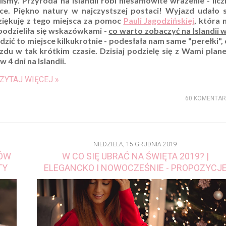
iśmy. Przyroda na Islandii robi niesamowite wrażenie - licz
ce. Piękno natury w najczystszej postaci! Wyjazd udało s
dziękuję z tego miejsca za pomoc
Pauli Jagodzińskiej
, która 
 podzieliła się wskazówkami -
co warto zobaczyć na Islandii 
dzić to miejsce kilkukrotnie - podesłała nam same "perełki",
du w tak krótkim czasie. Dzisiaj podzielę się z Wami plan
 4 dni na Islandii.
ZYTAJ WIĘCEJ »
60 KOMENTA
NIEDZIELA, 15 GRUDNIA 2019
TÓW
W CO SIĘ UBRAĆ NA ŚWIĘTA 2019? |
TY
ELEGANCKO I NOWOCZEŚNIE - PROPOZYCJ
STYLIZACJI NA ŚWIĘTA