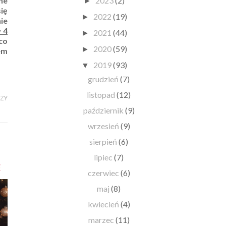
2023
(2)
ne
►
ię
2022
(19)
►
nie
w 4
2021
(44)
►
 co
2020
(59)
►
em
2019
(93)
▼
grudzień
(7)
listopad
(12)
RZY
październik
(9)
wrzesień
(9)
sierpień
(6)
lipiec
(7)
E
czerwiec
(6)
maj
(8)
kwiecień
(4)
marzec
(11)