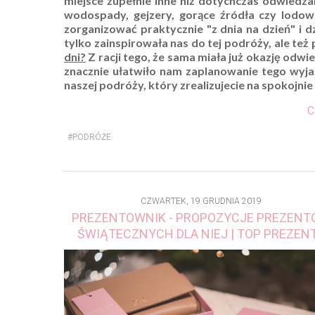
miejsce zupełnie inne niż dotychczas odwiedzal
wodospady, gejzery, gorące źródła czy lodow
zorganizować praktycznie "z dnia na dzień" i 
tylko zainspirowała nas do tej podróży, ale też
dni?
Z racji tego, że sama miała już okazję odwie
znacznie ułatwiło nam zaplanowanie tego wyjaz
naszej podróży, który zrealizujecie na spokojnie w
C
#PODRÓŻE
CZWARTEK, 19 GRUDNIA 2019
PREZENTOWNIK - PROPOZYCJE PREZEN
ŚWIĄTECZNYCH DLA NIEJ | TOP PREZEN
ŚWIĄTECZNE DLA NIEJ