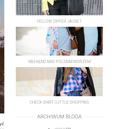
YELLOW ZIPPER JACKET
WEEKEND NAD POLSKIM MORZEM
CHECK SHIRT | LITTLE SHOPPING
ARCHIWUM BLOGA
yć