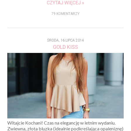
CZYTAJ WIĘCEJ »
79 KOMENTARZY
ŚRODA, 16 LIPCA 2014
GOLD KISS
Witajcie Kochani! Czas na elegancję w letnim wydaniu.
Zwiewna, złota bluzka (idealnie podkreślająca opaleniznę)