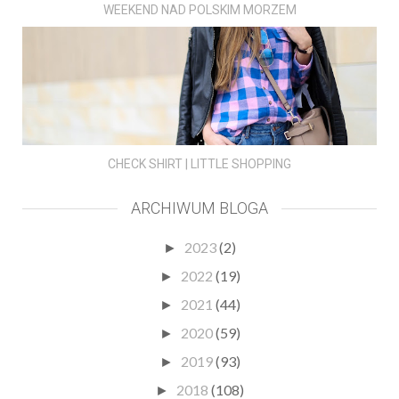
WEEKEND NAD POLSKIM MORZEM
CHECK SHIRT | LITTLE SHOPPING
ARCHIWUM BLOGA
2023
(2)
►
2022
(19)
►
2021
(44)
►
2020
(59)
►
2019
(93)
►
2018
(108)
►