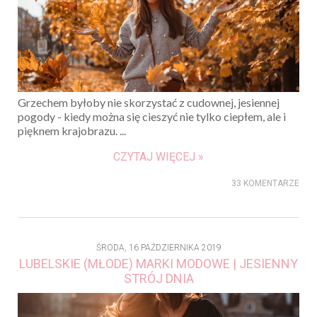
Grzechem byłoby nie skorzystać z cudownej, jesiennej
pogody - kiedy można się cieszyć nie tylko ciepłem, ale i
pięknem krajobrazu. ...
CZYTAJ WIĘCEJ »
33 KOMENTARZE
ŚRODA, 16 PAŹDZIERNIKA 2019
LUBELSKIE (MŁODE) MARKI MODOWE | JESIENNY
STRÓJ DNIA