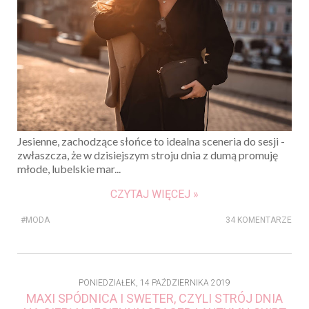
Jesienne, zachodzące słońce to idealna sceneria do sesji -
zwłaszcza, że w dzisiejszym stroju dnia z dumą promuję
młode, lubelskie mar...
CZYTAJ WIĘCEJ »
#MODA
34 KOMENTARZE
PONIEDZIAŁEK, 14 PAŹDZIERNIKA 2019
MAXI SPÓDNICA I SWETER, CZYLI STRÓJ DNIA