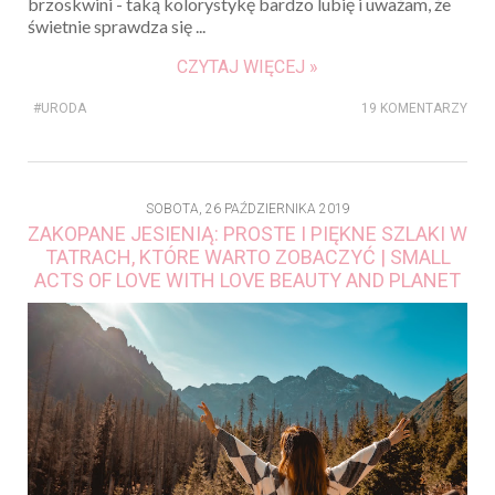
brzoskwini - taką kolorystykę bardzo lubię i uważam, że
świetnie sprawdza się ...
CZYTAJ WIĘCEJ »
#URODA
19 KOMENTARZY
SOBOTA, 26 PAŹDZIERNIKA 2019
ZAKOPANE JESIENIĄ: PROSTE I PIĘKNE SZLAKI W
TATRACH, KTÓRE WARTO ZOBACZYĆ | SMALL
ACTS OF LOVE WITH LOVE BEAUTY AND PLANET