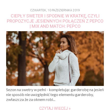
CZWARTEK, 10 PAŹDZIERNIKA 2019
CIEPŁY SWETER I SPODNIE W KRATKĘ, CZYLI
PROPOZYCJE JESIENNYCH POŁĄCZEŃ Z PEPCO
| MIX AND MATCH: PEPCO
Sezon na swetry w pełni - kompletując garderobę na jesień
nie sposób nie uwzględnić tego elementu garderoby,
zwłaszcza że za oknem robi...
CZYTAJ WIĘCEJ »