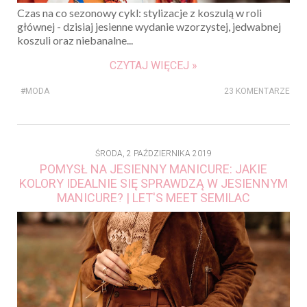
Czas na co sezonowy cykl: stylizacje z koszulą w roli
głównej - dzisiaj jesienne wydanie wzorzystej, jedwabnej
koszuli oraz niebanalne...
CZYTAJ WIĘCEJ »
#MODA
23 KOMENTARZE
ŚRODA, 2 PAŹDZIERNIKA 2019
POMYSŁ NA JESIENNY MANICURE: JAKIE
KOLORY IDEALNIE SIĘ SPRAWDZĄ W JESIENNYM
MANICURE? | LET'S MEET SEMILAC