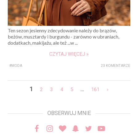
Ten sezon jesienny zdecydowanie należy do brązów,
beżów, musztardy i burgundu - zarówno w ubraniach,
dodatkach, makijażu, ale też ...w ...
CZYTAJ WIĘCEJ »
#MODA
23 KOMENTARZE
1
...
2
3
4
5
161
›
OBSERWUJ MNIE