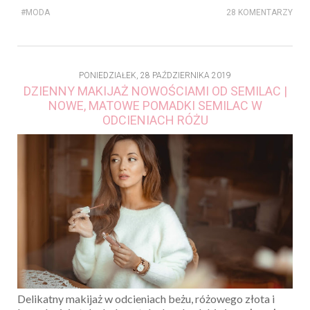
#MODA
28 KOMENTARZY
PONIEDZIAŁEK, 28 PAŹDZIERNIKA 2019
DZIENNY MAKIJAŻ NOWOŚCIAMI OD SEMILAC |
NOWE, MATOWE POMADKI SEMILAC W
ODCIENIACH RÓŻU
Delikatny makijaż w odcieniach beżu, różowego złota i