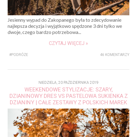
Jesienny wypad do Zakopanego była to zdecydowanie
najlepsza decyzja i wyjątkowo spędzone 3 dni tylko we
dwoje, czego bardzo potrzebowa...
CZYTAJ WIĘCEJ »
#PODRÓŻE
46 KOMENTARZY
NIEDZIELA, 20 PAŹDZIERNIKA 2019
WEEKENDOWE STYLIZACJE: SZARY,
DZIANINOWY DRES VS PASTELOWA SUKIENKA Z
DZIANINY | CAŁE ZESTAWY Z POLSKICH MAREK