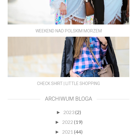
WEEKEND NAD POLSKIM MORZEM
CHECK SHIRT | LITTLE SHOPPING
ARCHIWUM BLOGA
2023
(2)
►
2022
(19)
►
2021
(44)
►