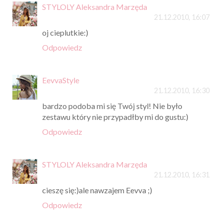
STYLOLY Aleksandra Marzęda
21.12.2010, 16:07
oj cieplutkie:)
Odpowiedz
EevvaStyle
21.12.2010, 16:30
bardzo podoba mi się Twój styl! Nie było
zestawu który nie przypadłby mi do gustu:)
Odpowiedz
STYLOLY Aleksandra Marzęda
21.12.2010, 16:31
cieszę się:)ale nawzajem Eevva ;)
Odpowiedz