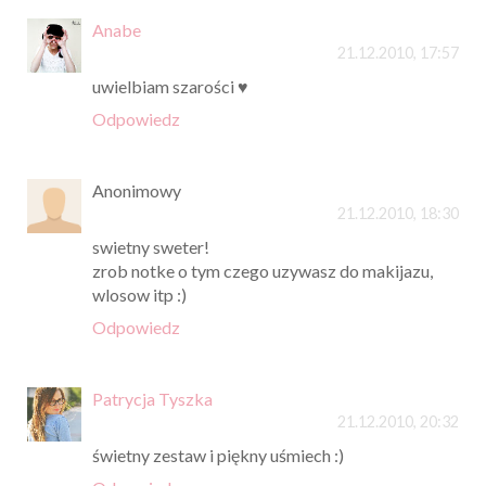
Anabe
21.12.2010, 17:57
uwielbiam szarości ♥
Odpowiedz
Anonimowy
21.12.2010, 18:30
swietny sweter!
zrob notke o tym czego uzywasz do makijazu,
wlosow itp :)
Odpowiedz
Patrycja Tyszka
21.12.2010, 20:32
świetny zestaw i piękny uśmiech :)