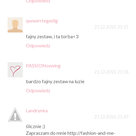
Odpowiedz
qwwerrtegedlg
21.12.2010, 21:15
fajny zestaw, i ta torba<3
Odpowiedz
PASSIONsewing
21.12.2010, 21:18
bardzo fajny zestaw na luzie
Odpowiedz
Landrynka
21.12.2010, 21:47
ślicznie ;)
Zapraszam do mnie http://fashion-and-me-