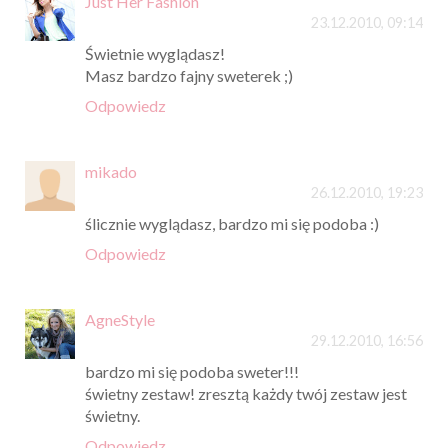
Just Her Fashion
23.12.2010, 09:14
Świetnie wyglądasz!
Masz bardzo fajny sweterek ;)
Odpowiedz
mikado
26.12.2010, 19:23
ślicznie wyglądasz, bardzo mi się podoba :)
Odpowiedz
AgneStyle
29.12.2010, 16:56
bardzo mi się podoba sweter!!!
świetny zestaw! zresztą każdy twój zestaw jest
świetny.
Odpowiedz