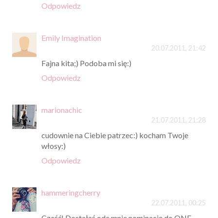
Odpowiedz
Emily Imagination
20.07.2011, 21:42
Fajna kita;) Podoba mi się:)
Odpowiedz
marionachic
21.07.2011, 21:28
cudownie na Ciebie patrzec:) kocham Twoje
włosy:)
Odpowiedz
hammeringcherry
22.07.2011, 00:25
Cześć! Dostałaś ode mnie nominację do ONE