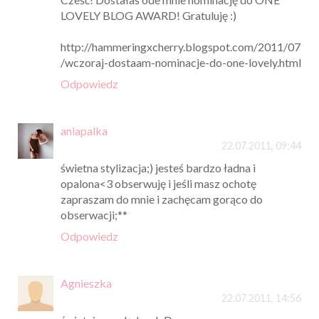
LOVELY BLOG AWARD! Gratuluję :)
http://hammeringxcherry.blogspot.com/2011/07
/wczoraj-dostaam-nominacje-do-one-lovely.html
Odpowiedz
aniapalka
22.07.2011, 09:44
świetna stylizacja;) jesteś bardzo ładna i
opalona<3 obserwuję i jeśli masz ochotę
zapraszam do mnie i zachęcam gorąco do
obserwacji;**
Odpowiedz
Agnieszka
22.07.2011, 14:56