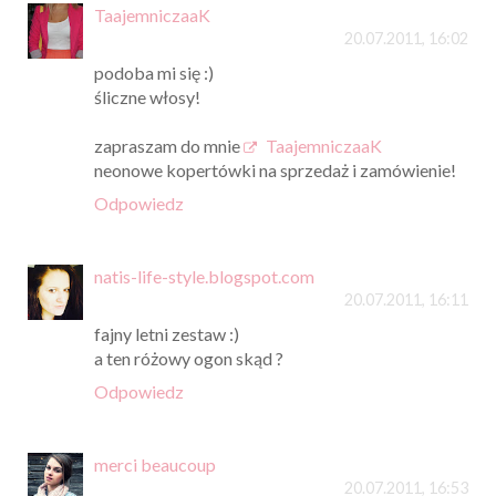
TaajemniczaaK
20.07.2011, 16:02
podoba mi się :)
śliczne włosy!
zapraszam do mnie
TaajemniczaaK
neonowe kopertówki na sprzedaż i zamówienie!
Odpowiedz
natis-life-style.blogspot.com
20.07.2011, 16:11
fajny letni zestaw :)
a ten różowy ogon skąd ?
Odpowiedz
merci beaucoup
20.07.2011, 16:53