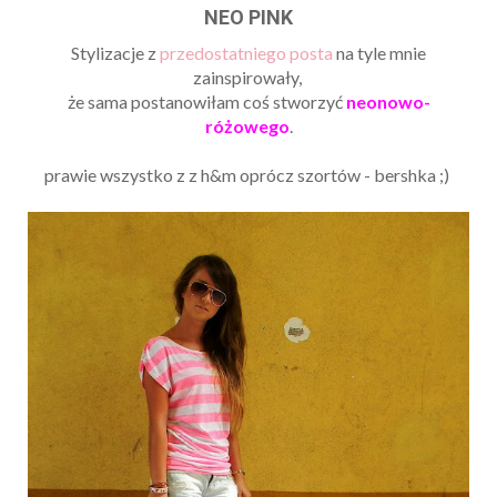
NEO PINK
Stylizacje z
przedostatniego posta
na tyle mnie
zainspirowały,
że sama postanowiłam coś stworzyć
neonowo-
różowego
.
prawie wszystko z z h&m oprócz szortów - bershka ;)