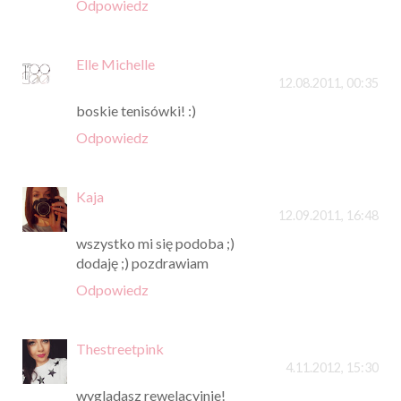
Odpowiedz
Elle Michelle
12.08.2011, 00:35
boskie tenisówki! :)
Odpowiedz
Kaja
12.09.2011, 16:48
wszystko mi się podoba ;)
dodaję ;) pozdrawiam
Odpowiedz
Thestreetpink
4.11.2012, 15:30
wygladasz rewelacyjnie!