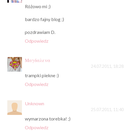
Różowo mi ;)
bardzo fajny blog ;)
pozdrawiam D.
Odpowiedz
Μαγδαλενα
24.07.2011, 18:28
trampki piekne :)
Odpowiedz
Unknown
25.07.2011, 11:40
wymarzona torebka! ;)
Odpowiedz