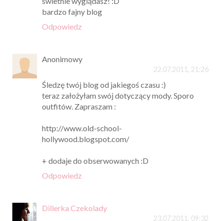
świetnie wyglądasz! :D
bardzo fajny blog
Odpowiedz
Anonimowy
22.07.2011, 21:26
Śledzę twój blog od jakiegoś czasu :)
teraz założyłam swój dotyczący mody. Sporo
outfitów. Zapraszam :
http://www.old-school-
hollywood.blogspot.com/
+ dodaje do obserwowanych :D
Odpowiedz
Dillerka Czekolady
23.07.2011, 09:32