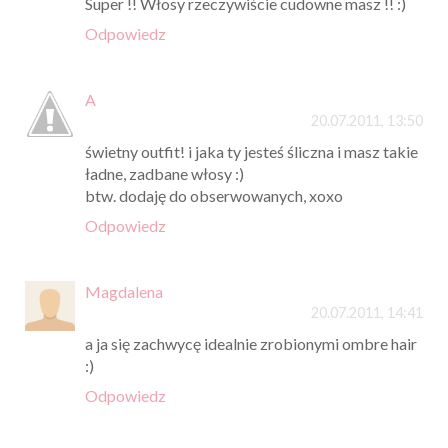
Super !! Włosy rzeczywiście cudowne masz !! :)
Odpowiedz
A
20.07.2011, 13:50
świetny outfit! i jaka ty jesteś śliczna i masz takie
ładne, zadbane włosy :)
btw. dodaję do obserwowanych, xoxo
Odpowiedz
Magdalena
20.07.2011, 14:41
a ja się zachwycę idealnie zrobionymi ombre hair
:)
Odpowiedz