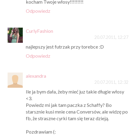
kocham Twoje włosy!!!!!!!!!
Odpowiedz
CurlyFashion
20.07.2011, 12:27
najlepszy jest futrzak przy torebce :D
Odpowiedz
alexandra
20.07.2011, 12:32
Ile ja bym dała, żeby mieć juz takie długie włosy
<3.
Powiedz mi jak tam paczka z Schaffy? Bo
starsznie kusi mnie cena Conversów, ale widzę po
fb, że straszne cyrki tam się teraz dzieją.
Pozdrawiam (: