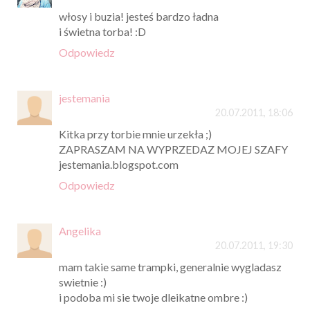
włosy i buzia! jesteś bardzo ładna
i świetna torba! :D
Odpowiedz
jestemania
20.07.2011, 18:06
Kitka przy torbie mnie urzekła ;)
ZAPRASZAM NA WYPRZEDAZ MOJEJ SZAFY
jestemania.blogspot.com
Odpowiedz
Angelika
20.07.2011, 19:30
mam takie same trampki, generalnie wygladasz
swietnie :)
i podoba mi sie twoje dleikatne ombre :)