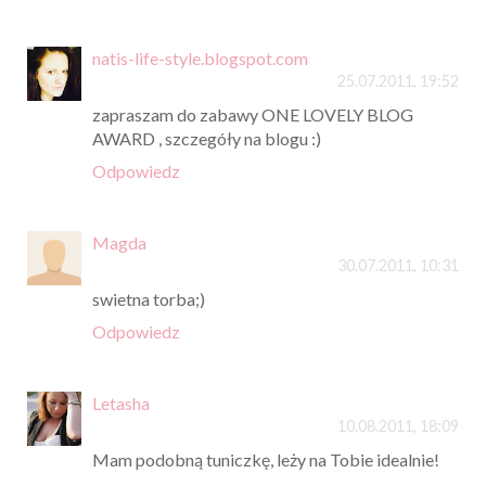
natis-life-style.blogspot.com
25.07.2011, 19:52
zapraszam do zabawy ONE LOVELY BLOG
AWARD , szczegóły na blogu :)
Odpowiedz
Magda
30.07.2011, 10:31
swietna torba;)
Odpowiedz
Letasha
10.08.2011, 18:09
Mam podobną tuniczkę, leży na Tobie idealnie!