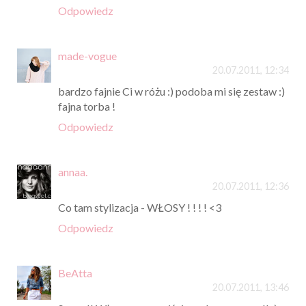
Odpowiedz
made-vogue
20.07.2011, 12:34
bardzo fajnie Ci w różu :) podoba mi się zestaw :)
fajna torba !
Odpowiedz
annaa.
20.07.2011, 12:36
Co tam stylizacja - WŁOSY ! ! ! ! <3
Odpowiedz
BeAtta
20.07.2011, 13:46