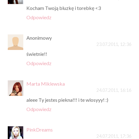
Kocham Twoją bluzkę i torebkę <3
Odpowiedz
Anonimowy
23.07.2011, 12:36
świetnie!!
Odpowiedz
Marta Miklewska
24.07.2011, 16:16
aleee Ty jestes piekna!!! i te wlosyyy! :)
Odpowiedz
PinkDreams
24.07.2011, 17:36