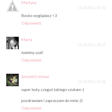
Martyna.
11.10.2011, 19:32
Bosko wyglądasz <3
Odpowiedz
Marta
11.10.2011, 20:25
świetny szal!
Odpowiedz
SmoothCriminal
11.10.2011, 20:36
super buty, czegoś takiego szukam :)
pozdrawiam i zapraszam do mnie ;))
Odpowiedz