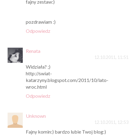
fajny zestaw:)
pozdrawiam :)
Odpowiedz
Renata
12.10.2011, 11:51
Widziała? ;)
http://swiat-
katarzyny.blogspot.com/2011/10/lato-
wroc.html
Odpowiedz
Unknown
12.10.2011, 12:53
Fajny komin:) bardzo lubie Twoj blog:)