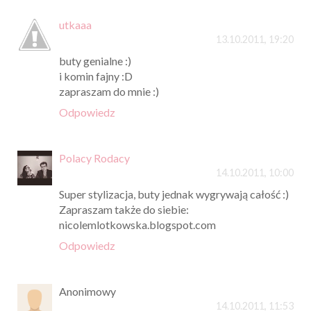
utkaaa
13.10.2011, 19:20
buty genialne :)
i komin fajny :D
zapraszam do mnie :)
Odpowiedz
Polacy Rodacy
14.10.2011, 10:00
Super stylizacja, buty jednak wygrywają całość :)
Zapraszam także do siebie:
nicolemlotkowska.blogspot.com
Odpowiedz
Anonimowy
14.10.2011, 11:53