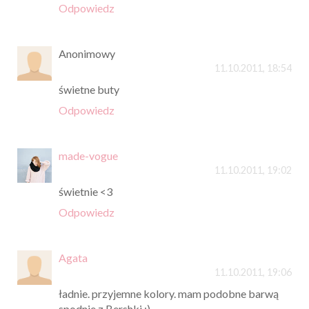
Odpowiedz
Anonimowy
11.10.2011, 18:54
świetne buty
Odpowiedz
made-vogue
11.10.2011, 19:02
świetnie <3
Odpowiedz
Agata
11.10.2011, 19:06
ładnie. przyjemne kolory. mam podobne barwą
spodnie z Bershki ;)