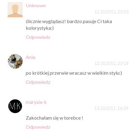
Unknown
12.10.2011, 20:03
ślicznie wyglądasz! bardzo pasuje Ci taka
kolorystyka:)
Odpowiedz
Ania
12.10.2011, 23:18
po krótkiej przerwie wracasz w wielkim stylu:)
Odpowiedz
marysia-k
13.10.2011, 16:29
Zakochałam się w torebce !
Odpowiedz