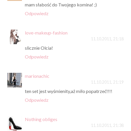
mam słabość do Twojego komina! ;)
Odpowiedz
love-makeup-fashion
11.10.2011, 21:18
slicznie Olcia!
Odpowiedz
marionachic
11.10.2011, 21:19
ten set jest wyśmienity,aż miło popatrzeć!!!!
Odpowiedz
Nothing obliges
11.10.2011, 21:38