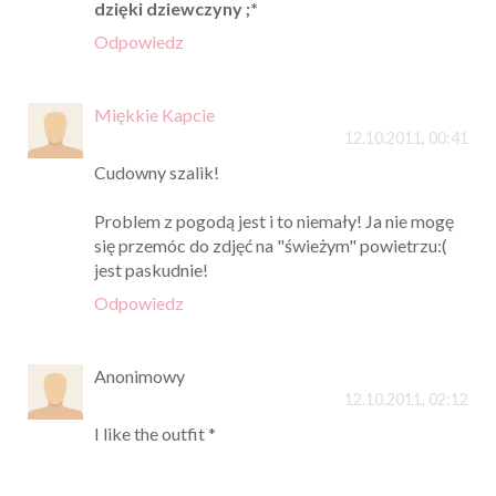
dzięki dziewczyny ;*
Odpowiedz
Miękkie Kapcie
12.10.2011, 00:41
Cudowny szalik!
Problem z pogodą jest i to niemały! Ja nie mogę
się przemóc do zdjęć na "świeżym" powietrzu:(
jest paskudnie!
Odpowiedz
Anonimowy
12.10.2011, 02:12
I like the outfit *