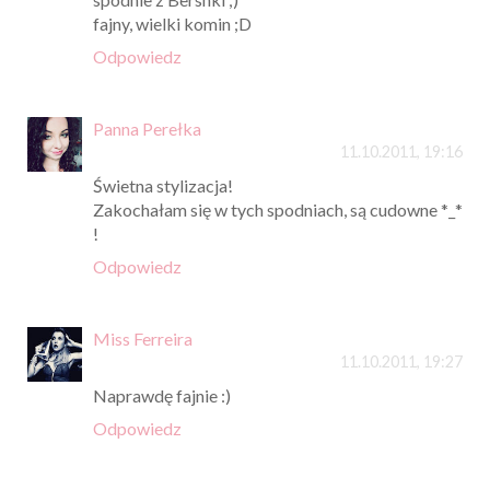
fajny, wielki komin ;D
Odpowiedz
Panna Perełka
11.10.2011, 19:16
Świetna stylizacja!
Zakochałam się w tych spodniach, są cudowne *_*
!
Odpowiedz
Miss Ferreira
11.10.2011, 19:27
Naprawdę fajnie :)
Odpowiedz