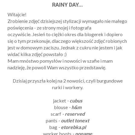
RAINY DAY...
Witajcie!
Zrobienie zdjęć dzisiejszej stylizacji wymagało nie małego
poświęcenia - ze strony mojej i fotografa
oczywiście. Jesień to ciężki okres dla blogerek i dopiero
się o tym przekonuje, dlaczego większość zdjęć robionych
jest w domowym zaciszu. Jednak z cukru nie jestem i jak
widać kilka zdjęć powstało ;)
Mam mnóstwo pomysłów i nowości w szafie i mam
nadzieję, że powoli Wam wszystko przedstawię.
Dzisiaj przyszła kolej na 2 nowości, czyli burgundowe
rurki i workery.
jacket
-
cubus
blouse
-
h&m
scarf
-
reserved
pants
-
outlet tonext
bag
-
etorebka.pl
worker boots
-
noname