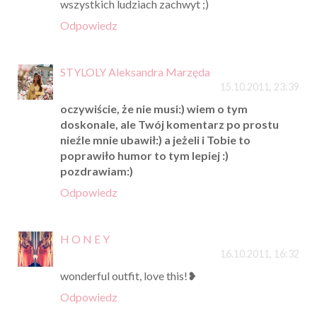
wszystkich ludziach zachwyt ;)
Odpowiedz
STYLOLY Aleksandra Marzęda
15.10.2011, 23:39
oczywiście, że nie musi:) wiem o tym
doskonale, ale Twój komentarz po prostu
nieźle mnie ubawił:) a jeżeli i Tobie to
poprawiło humor to tym lepiej :)
pozdrawiam:)
Odpowiedz
H O N E Y
16.10.2011, 16:32
wonderful outfit, love this!❥
Odpowiedz