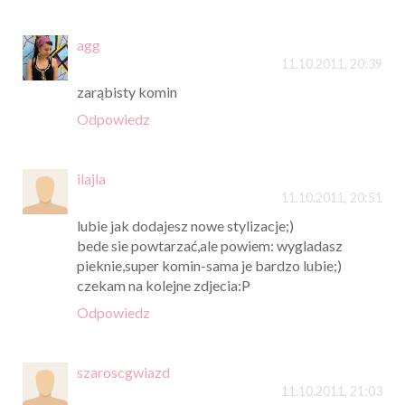
agg
11.10.2011, 20:39
zarąbisty komin
Odpowiedz
ilajla
11.10.2011, 20:51
lubie jak dodajesz nowe stylizacje;)
bede sie powtarzać,ale powiem: wygladasz
pieknie,super komin-sama je bardzo lubie;)
czekam na kolejne zdjecia:P
Odpowiedz
szaroscgwiazd
11.10.2011, 21:03