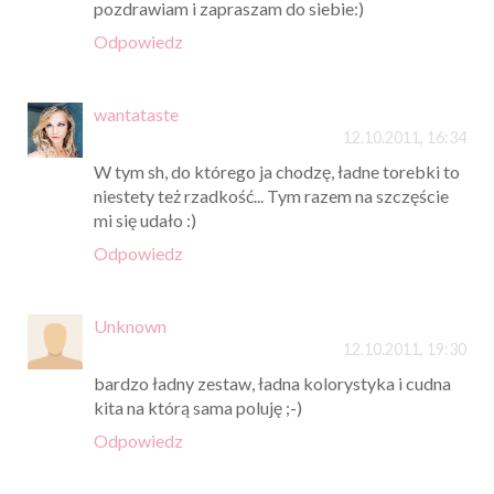
pozdrawiam i zapraszam do siebie:)
Odpowiedz
wantataste
12.10.2011, 16:34
W tym sh, do którego ja chodzę, ładne torebki to
niestety też rzadkość... Tym razem na szczęście
mi się udało :)
Odpowiedz
Unknown
12.10.2011, 19:30
bardzo ładny zestaw, ładna kolorystyka i cudna
kita na którą sama poluję ;-)
Odpowiedz