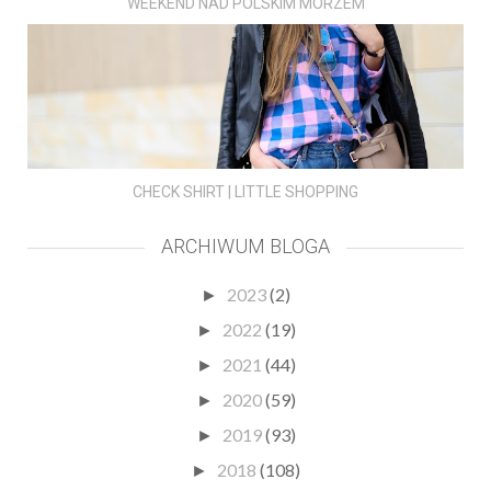
WEEKEND NAD POLSKIM MORZEM
CHECK SHIRT | LITTLE SHOPPING
ARCHIWUM BLOGA
2023
(2)
►
2022
(19)
►
2021
(44)
►
2020
(59)
►
2019
(93)
►
2018
(108)
►