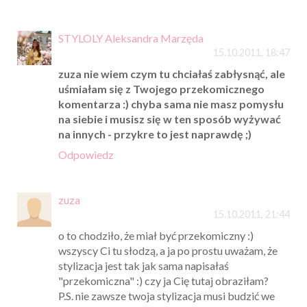
STYLOLY Aleksandra Marzęda
15.10.2011, 18:47
zuza nie wiem czym tu chciałaś zabłysnąć, ale
uśmiałam się z Twojego przekomicznego
komentarza :) chyba sama nie masz pomysłu
na siebie i musisz się w ten sposób wyżywać
na innych - przykre to jest naprawdę ;)
Odpowiedz
zuza
15.10.2011, 21:44
o to chodziło, że miał być przekomiczny :)
wszyscy Ci tu słodzą, a ja po prostu uważam, że
stylizacja jest tak jak sama napisałaś
"przekomiczna" :) czy ja Cię tutaj obraziłam?
P.S. nie zawsze twoja stylizacja musi budzić we