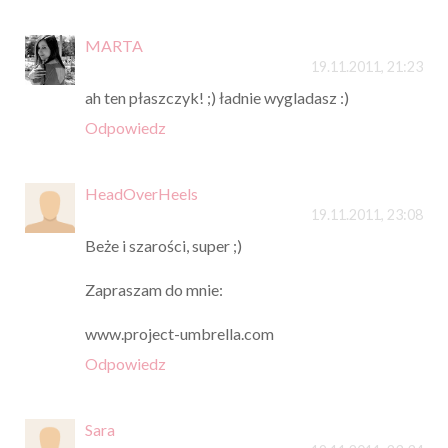
MARTA
19.11.2011, 21:23
ah ten płaszczyk! ;) ładnie wygladasz :)
Odpowiedz
HeadOverHeels
19.11.2011, 23:08
Beże i szarości, super ;)
Zapraszam do mnie:
www.project-umbrella.com
Odpowiedz
Sara