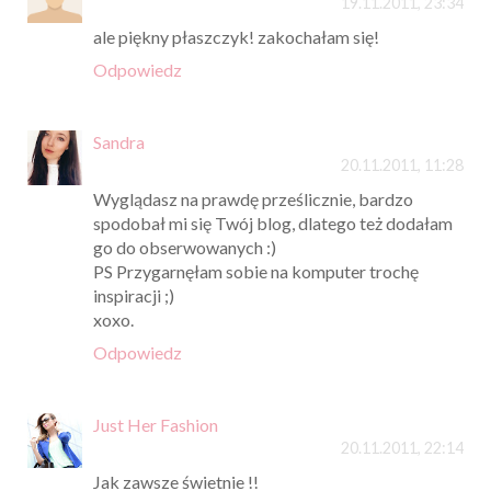
19.11.2011, 23:34
ale piękny płaszczyk! zakochałam się!
Odpowiedz
Sandra
20.11.2011, 11:28
Wyglądasz na prawdę prześlicznie, bardzo
spodobał mi się Twój blog, dlatego też dodałam
go do obserwowanych :)
PS Przygarnęłam sobie na komputer trochę
inspiracji ;)
xoxo.
Odpowiedz
Just Her Fashion
20.11.2011, 22:14
Jak zawsze świetnie !!