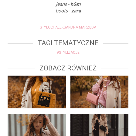
jeans -
h&m
boots -
zara
STYLOLY ALEKSANDRA MARZĘDA
TAGI TEMATYCZNE
#STYLIZACJE
ZOBACZ RÓWNIEŻ