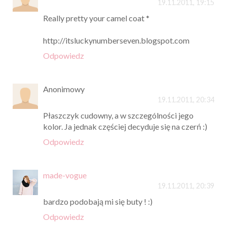
19.11.2011, 19:15
Really pretty your camel coat *
http://itsluckynumberseven.blogspot.com
Odpowiedz
Anonimowy
19.11.2011, 20:34
Płaszczyk cudowny, a w szczególności jego
kolor. Ja jednak częściej decyduje się na czerń :)
Odpowiedz
made-vogue
19.11.2011, 20:39
bardzo podobają mi się buty ! :)
Odpowiedz