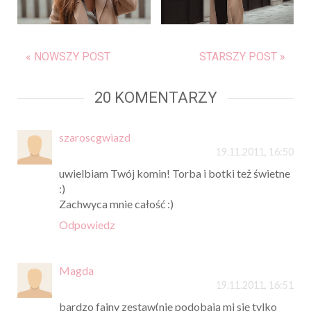
« NOWSZY POST
STARSZY POST »
20 KOMENTARZY
szaroscgwiazd
19.11.2011, 16:50
uwielbiam Twój komin! Torba i botki też świetne
:)
Zachwyca mnie całość :)
Odpowiedz
Magda
19.11.2011, 16:51
bardzo fajny zestaw(nie podobają mi się tylko