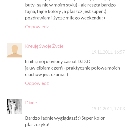
buty- są nie w moim stylu) - ale reszta bardzo
fajna, fajne kolory , a płaszcz jest super :)
pozdrawiam i życzę miłego weekendu :)
Odpowiedz
Kreuję Swoje Życie
19.11.2011, 16:57
hihihi, mój uluviony casual:D:D:D
ja uwielbiam czerń - praktycznie połowa moich
ciuchów jest czarna :)
Odpowiedz
Diane
19.11.2011, 17:03
Bardzo ładnie wyglądasz! :) Super kolor
płaszczyka!