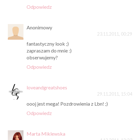
Odpowiedz
Anonimowy
23.11.2011, 00:29
fantastyczny look ;)
zapraszam do mnie :)
obserwujemy?
Odpowiedz
loveandgreatshoes
29.11.2011, 15:04
oooj jest mega! Pozdrowienia z Lbn! ;)
Odpowiedz
Marta Miklewska