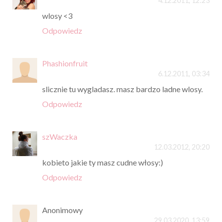
4.12.2011, 12:23
wlosy <3
Odpowiedz
Phashionfruit
6.12.2011, 03:34
slicznie tu wygladasz. masz bardzo ladne wlosy.
Odpowiedz
szWaczka
12.03.2012, 20:20
kobieto jakie ty masz cudne włosy:)
Odpowiedz
Anonimowy
29.03.2020, 13:59