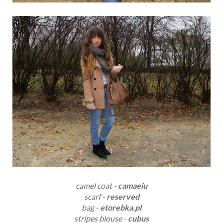
camel coat -
camaeiu
scarf -
reserved
bag -
etorebka.pl
stripes blouse -
cubus