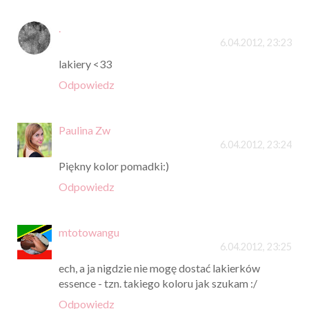
.
6.04.2012, 23:23
lakiery <33
Odpowiedz
Paulina Zw
6.04.2012, 23:24
Piękny kolor pomadki:)
Odpowiedz
mtotowangu
6.04.2012, 23:25
ech, a ja nigdzie nie mogę dostać lakierków
essence - tzn. takiego koloru jak szukam :/
Odpowiedz