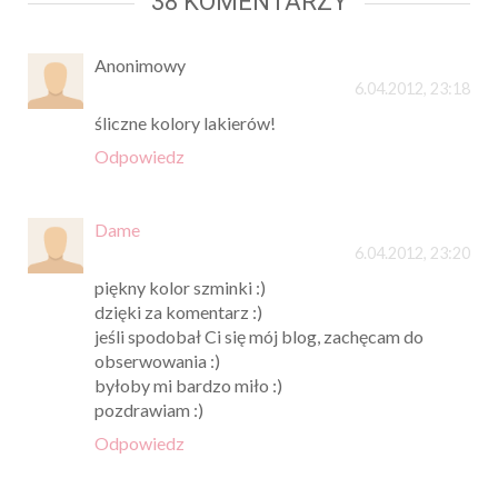
38 KOMENTARZY
Anonimowy
6.04.2012, 23:18
śliczne kolory lakierów!
Odpowiedz
Dame
6.04.2012, 23:20
piękny kolor szminki :)
dzięki za komentarz :)
jeśli spodobał Ci się mój blog, zachęcam do
obserwowania :)
byłoby mi bardzo miło :)
pozdrawiam :)
Odpowiedz