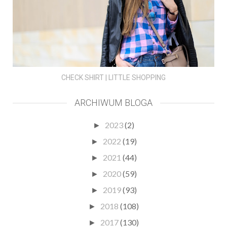
CHECK SHIRT | LITTLE SHOPPING
ARCHIWUM BLOGA
2023
(2)
►
2022
(19)
►
2021
(44)
►
2020
(59)
►
2019
(93)
►
2018
(108)
►
2017
(130)
►