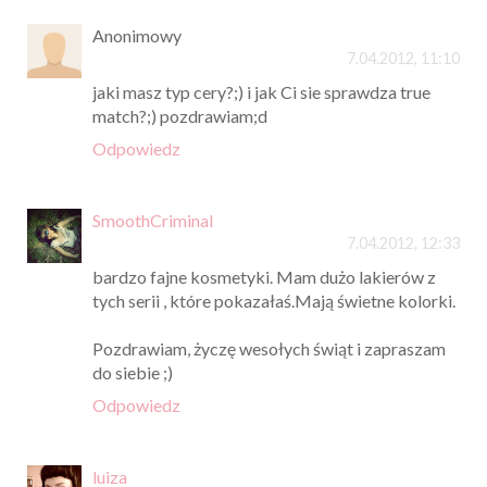
Anonimowy
7.04.2012, 11:10
jaki masz typ cery?;) i jak Ci sie sprawdza true
match?;) pozdrawiam;d
Odpowiedz
SmoothCriminal
7.04.2012, 12:33
bardzo fajne kosmetyki. Mam dużo lakierów z
tych serii , które pokazałaś.Mają świetne kolorki.
Pozdrawiam, życzę wesołych świąt i zapraszam
do siebie ;)
Odpowiedz
luiza