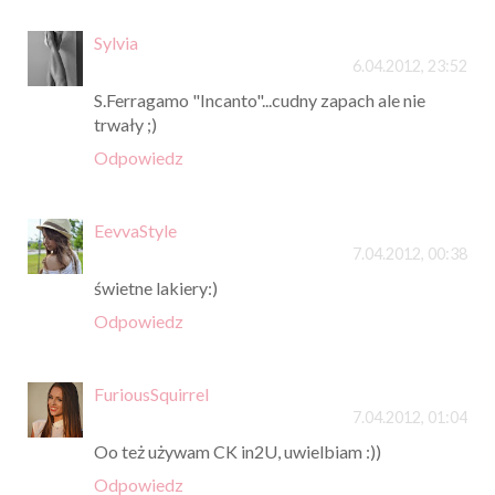
Sylvia
6.04.2012, 23:52
S.Ferragamo "Incanto"...cudny zapach ale nie
trwały ;)
Odpowiedz
EevvaStyle
7.04.2012, 00:38
świetne lakiery:)
Odpowiedz
FuriousSquirrel
7.04.2012, 01:04
Oo też używam CK in2U, uwielbiam :))
Odpowiedz