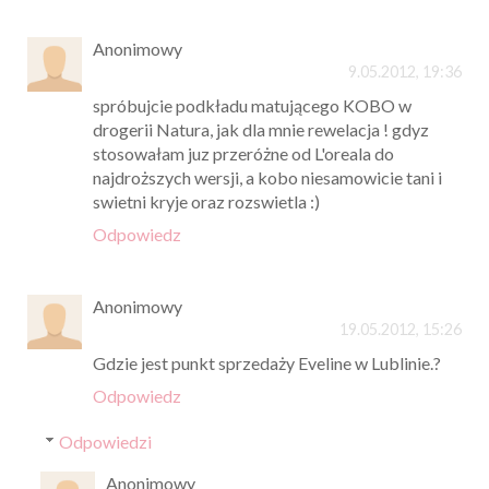
Anonimowy
9.05.2012, 19:36
spróbujcie podkładu matującego KOBO w
drogerii Natura, jak dla mnie rewelacja ! gdyz
stosowałam juz przeróżne od L'oreala do
najdroższych wersji, a kobo niesamowicie tani i
swietni kryje oraz rozswietla :)
Odpowiedz
Anonimowy
19.05.2012, 15:26
Gdzie jest punkt sprzedaży Eveline w Lublinie.?
Odpowiedz
Odpowiedzi
Anonimowy