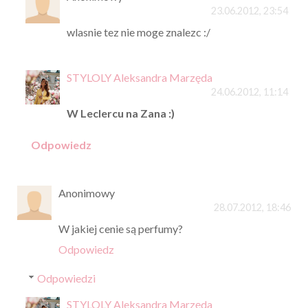
23.06.2012, 23:54
wlasnie tez nie moge znalezc :/
STYLOLY Aleksandra Marzęda
24.06.2012, 11:14
W Leclercu na Zana :)
Odpowiedz
Anonimowy
28.07.2012, 18:46
W jakiej cenie są perfumy?
Odpowiedz
Odpowiedzi
STYLOLY Aleksandra Marzęda