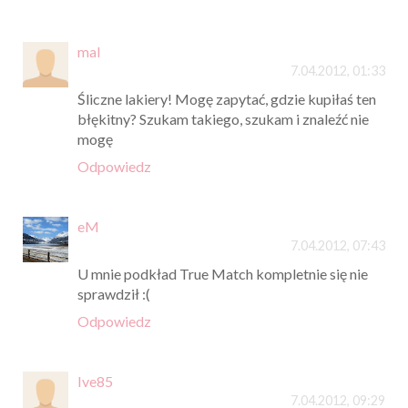
mal
7.04.2012, 01:33
Śliczne lakiery! Mogę zapytać, gdzie kupiłaś ten
błękitny? Szukam takiego, szukam i znaleźć nie
mogę
Odpowiedz
eM
7.04.2012, 07:43
U mnie podkład True Match kompletnie się nie
sprawdził :(
Odpowiedz
Ive85
7.04.2012, 09:29