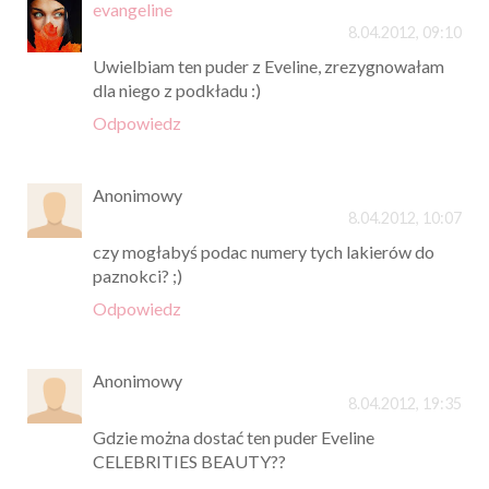
evangeline
8.04.2012, 09:10
Uwielbiam ten puder z Eveline, zrezygnowałam
dla niego z podkładu :)
Odpowiedz
Anonimowy
8.04.2012, 10:07
czy mogłabyś podac numery tych lakierów do
paznokci? ;)
Odpowiedz
Anonimowy
8.04.2012, 19:35
Gdzie można dostać ten puder Eveline
CELEBRITIES BEAUTY??