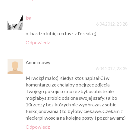
isa
6.04.2012, 23:28
o, bardzo lubię ten tusz z l'oreala ;)
Odpowiedz
Anonimowy
6.04.2012, 23:35
Mi wciąż mało;) Kiedys ktos napisał Ci w
komentarzu ze chcialby obejrzec zdjecia
Twojego pokoju to moze zbyt osobiste ale
mogłabys zrobic odslone swojej szafy:) albo
10rzeczy bez których nie wyobrazasz sobie
funkcjonowania;) to byłoby ciekawe. Czekam z
niecierpliwoscia na kolejne posty:) pozdrawiam:)
Odpowiedz