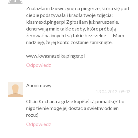
Znalazłam dziewczynę na pingerze, która się pod
ciebie podszywała i kradła twoje zdjęcia:
kissmexd.pinger.pl Zgłosiłam już naruszenie,
denerwują mnie takie osoby, które próbują
żerować na innych i są takie bezczelne. -.- Mam
nadzieję, że jej konto zostanie zamknięte.
www.kwasnazelka.pinger.pl
Odpowiedz
Anonimowy
13.04.2012, 09:02
Olciu Kochana a gdzie kupiłaś tą pomadkę? bo
nigdzie nie moge jej dostac a swietny odcien
rozu:)
Odpowiedz