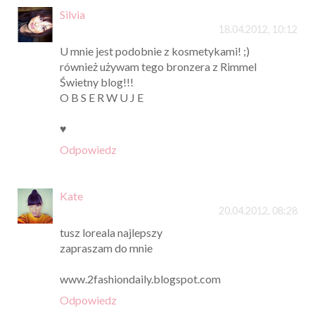
Silvia
18.04.2012, 10:12
U mnie jest podobnie z kosmetykami! ;)
również używam tego bronzera z Rimmel
Świetny blog!!!
O B S E R W U J E
♥
Odpowiedz
Kate
20.04.2012, 08:28
tusz loreala najlepszy
zapraszam do mnie
www.2fashiondaily.blogspot.com
Odpowiedz