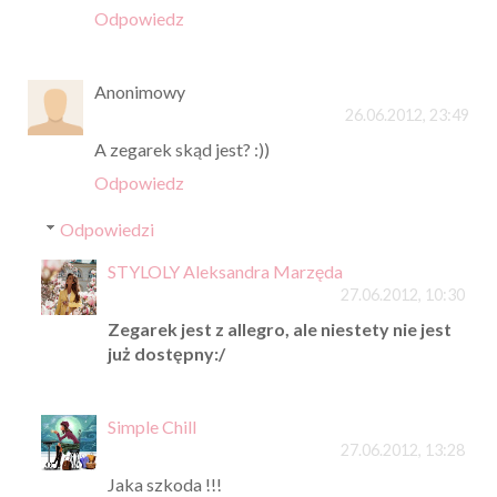
Odpowiedz
Anonimowy
26.06.2012, 23:49
A zegarek skąd jest? :))
Odpowiedz
Odpowiedzi
STYLOLY Aleksandra Marzęda
27.06.2012, 10:30
Zegarek jest z allegro, ale niestety nie jest
już dostępny:/
Simple Chill
27.06.2012, 13:28
Jaka szkoda !!!