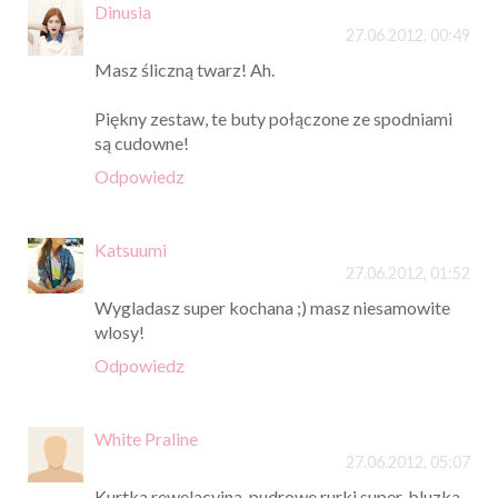
Dinusia
27.06.2012, 00:49
Masz śliczną twarz! Ah.
Piękny zestaw, te buty połączone ze spodniami
są cudowne!
Odpowiedz
Katsuumi
27.06.2012, 01:52
Wygladasz super kochana ;) masz niesamowite
wlosy!
Odpowiedz
White Praline
27.06.2012, 05:07
Kurtka rewelacyjna, pudrowe rurki super, bluzka