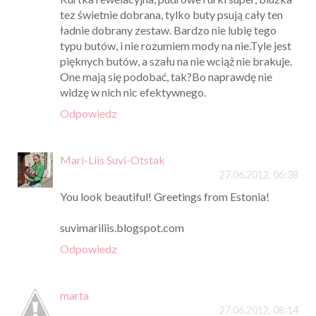
tez świetnie dobrana, tylko buty psują cały ten
ładnie dobrany zestaw. Bardzo nie lubię tego
typu butów, i nie rozumiem mody na nie.Tyle jest
pięknych butów, a szału na nie wciąż nie brakuje.
One mają się podobać, tak?Bo naprawdę nie
widzę w nich nic efektywnego.
Odpowiedz
Mari-Liis Suvi-Otstak
27.06.2012, 06:38
You look beautiful! Greetings from Estonia!
suvimariliis.blogspot.com
Odpowiedz
marta
27.06.2012, 08:14