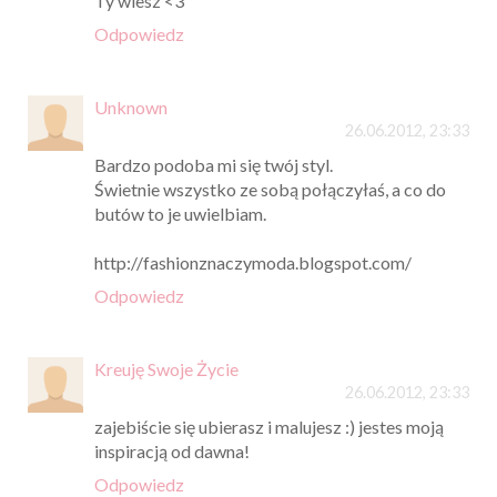
Ty wiesz <3
Odpowiedz
Unknown
26.06.2012, 23:33
Bardzo podoba mi się twój styl.
Świetnie wszystko ze sobą połączyłaś, a co do
butów to je uwielbiam.
http://fashionznaczymoda.blogspot.com/
Odpowiedz
Kreuję Swoje Życie
26.06.2012, 23:33
zajebiście się ubierasz i malujesz :) jestes moją
inspiracją od dawna!
Odpowiedz