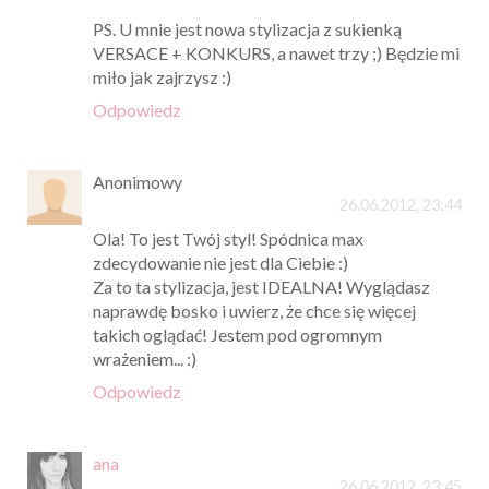
PS. U mnie jest nowa stylizacja z sukienką
VERSACE + KONKURS, a nawet trzy ;) Będzie mi
miło jak zajrzysz :)
Odpowiedz
Anonimowy
26.06.2012, 23:44
Ola! To jest Twój styl! Spódnica max
zdecydowanie nie jest dla Ciebie :)
Za to ta stylizacja, jest IDEALNA! Wyglądasz
naprawdę bosko i uwierz, że chce się więcej
takich oglądać! Jestem pod ogromnym
wrażeniem... :)
Odpowiedz
ana
26.06.2012, 23:45