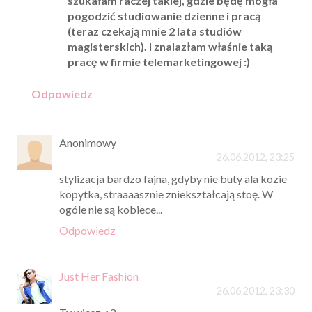
szukałam raczej takiej, gdzie będę mogła
pogodzić studiowanie dzienne i pracą
(teraz czekają mnie 2 lata studiów
magisterskich). I znalazłam właśnie taką
pracę w firmie telemarketingowej :)
Odpowiedz
Anonimowy
26.06.2012, 23:25
stylizacja bardzo fajna, gdyby nie buty ala kozie
kopytka, straaaasznie zniekształcają stoę. W
ogóle nie są kobiece...
Odpowiedz
Just Her Fashion
26.06.2012, 23:30