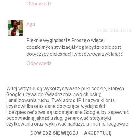
Odpowiedz
Agu
27.06.2012, 11:23
Pięknie wyglądasz!♥ Proszę o więcej
codziennych stylizacji.Mogłabyś zrobić post
dotyczący pielęgnacji włosów/twarzy/ciała?:)
Odpowiedz
Paulina Zw
W tej witrynie są wykorzystywane pliki cookie, których
27.06.2012, 11:36
Google używa do świadczenia swoich usług
Podoba mi się wszystko, prócz 'litów';)
i analizowania ruchu. Twój adres IP i nazwa klienta
użytkownika oraz dane dotyczące wydajności
Odpowiedz
i bezpieczeństwa są udostępniane Google, by zapewnić
odpowiednią jakość usług, generować statystyki
użytkowania oraz wykrywać nadużycia i na nie reagować.
rosaelle
DOWIEDZ SIĘ WIĘCEJ
AKCEPTUJĘ
27.06.2012, 11:44