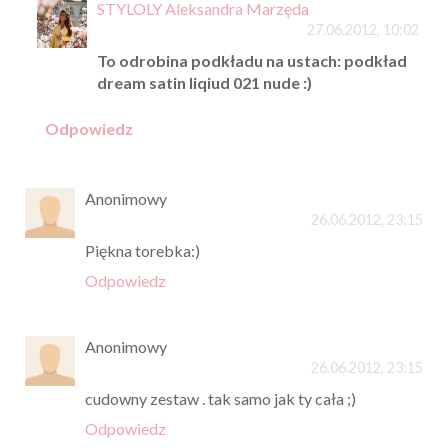
STYLOLY Aleksandra Marzęda
27.06.2012, 10:02
To odrobina podkładu na ustach: podkład
dream satin liqiud 021 nude :)
Odpowiedz
Anonimowy
26.06.2012, 23:15
Piękna torebka:)
Odpowiedz
Anonimowy
26.06.2012, 23:15
cudowny zestaw . tak samo jak ty cała ;)
Odpowiedz