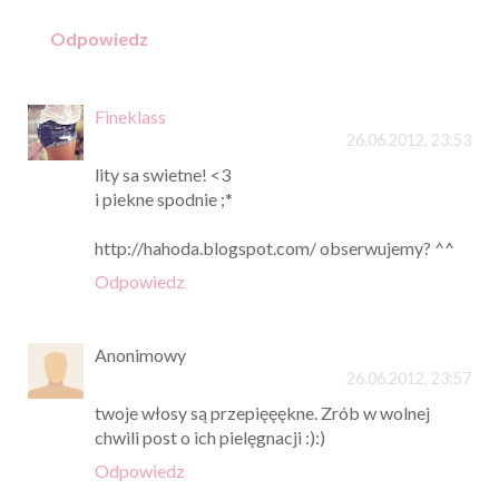
Odpowiedz
Fineklass
26.06.2012, 23:53
lity sa swietne! <3
i piekne spodnie ;*
http://hahoda.blogspot.com/ obserwujemy? ^^
Odpowiedz
Anonimowy
26.06.2012, 23:57
twoje włosy są przepięęękne. Zrób w wolnej
chwili post o ich pielęgnacji :):)
Odpowiedz