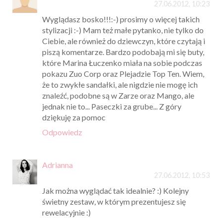
27.06.2012, 10:23
Wyglądasz bosko!!!:-) prosimy o więcej takich
stylizacji :-) Mam też małe pytanko, nie tylko do
Ciebie, ale również do dziewczyn, które czytają i
piszą komentarze. Bardzo podobają mi się buty,
które Marina Łuczenko miała na sobie podczas
pokazu Zuo Corp oraz Plejadzie Top Ten. Wiem,
że to zwykłe sandałki, ale nigdzie nie mogę ich
znaleźć, podobne są w Zarze oraz Mango, ale
jednak nie to... Paseczki za grube... Z góry
dziękuję za pomoc
Odpowiedz
Adrianna
27.06.2012, 10:53
Jak można wyglądać tak idealnie? :) Kolejny
świetny zestaw, w którym prezentujesz się
rewelacyjnie :)