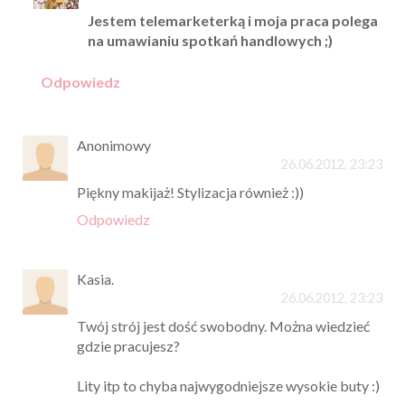
Jestem telemarketerką i moja praca polega
na umawianiu spotkań handlowych ;)
Odpowiedz
Anonimowy
26.06.2012, 23:23
Piękny makijaż! Stylizacja również :))
Odpowiedz
Kasia.
26.06.2012, 23:23
Twój strój jest dość swobodny. Można wiedzieć
gdzie pracujesz?
Lity itp to chyba najwygodniejsze wysokie buty :)