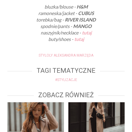
bluzka/blouse -
H&M
ramoneska/jacket -
CUBUS
torebka/bag -
RIVER ISLAND
spodnie/pants -
MANGO
naszyjnik/necklace -
tutaj
buty/shoes -
tutaj
STYLOLY ALEKSANDRA MARZĘDA
TAGI TEMATYCZNE
#STYLIZACJE
ZOBACZ RÓWNIEŻ