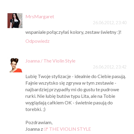
MrsMargaret
26.06.2012, 23:40
wspaniale połączyłaś kolory, zestaw świetny :)!
Odpowiedz
Joanna / The Violin Style
26.06.2012, 23:42
Lubię Twoje stylizacje - idealnie do Ciebie pasują.
Fajnie wszytsko się zgrywa w tym zestawie -
najbardziej przypadły mi do gustu te pudrowe
rurki. Nie lubię butów typu Lita, ale na Tobie
wyglądają całkiem OK - świetnie pasują do
torebki. ;)
Pozdrawiam,
Joanna z
THE VIOLIN STYLE