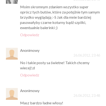
Moim skromnym zdaniem wszystko super
oprócz tych butów, które za potężnie tym samym
brzydko wyglądają :-S Jak dla mnie bardziej
pasowałyby czarne koturny bądź szpilki,
ewentualnie balerinki ;)
Odpowiedz
Anonimowy
26.06.2012, 23:46
No i takie posty sa świetne! Takich chcemy
wiecej!;d
Odpowiedz
Anonimowy
26.06.2012, 23:48
Masz bardzo ładne włosy!