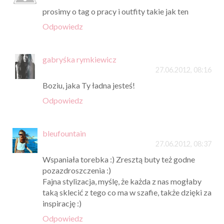
prosimy o tag o pracy i outfity takie jak ten
Odpowiedz
gabryśka rymkiewicz
27.06.2012, 08:16
Boziu, jaka Ty ładna jesteś!
Odpowiedz
bleufountain
27.06.2012, 08:37
Wspaniała torebka :) Zresztą buty też godne
pozazdroszczenia :)
Fajna stylizacja, myślę, że każda z nas mogłaby
taką sklecić z tego co ma w szafie, także dzięki za
inspirację :)
Odpowiedz