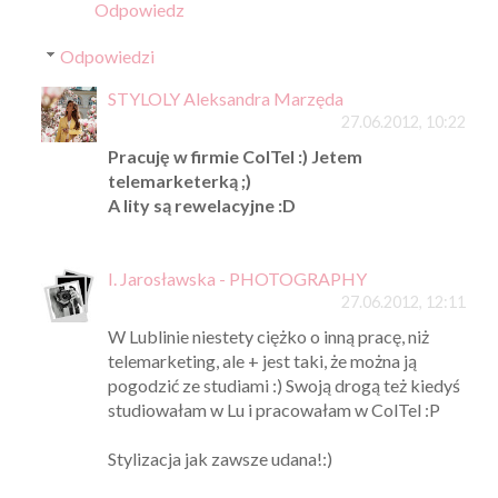
Odpowiedz
Odpowiedzi
STYLOLY Aleksandra Marzęda
27.06.2012, 10:22
Pracuję w firmie ColTel :) Jetem
telemarketerką ;)
A lity są rewelacyjne :D
I. Jarosławska - PHOTOGRAPHY
27.06.2012, 12:11
W Lublinie niestety ciężko o inną pracę, niż
telemarketing, ale + jest taki, że można ją
pogodzić ze studiami :) Swoją drogą też kiedyś
studiowałam w Lu i pracowałam w ColTel :P
Stylizacja jak zawsze udana!:)