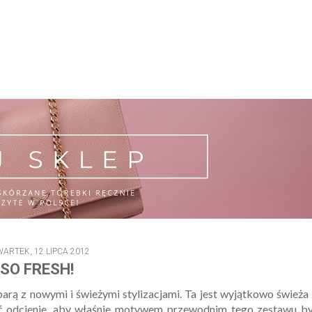
ARTEK, 12 LIPCA 2012
SO FRESH!
arą z nowymi i świeżymi stylizacjami. Ta jest wyjątkowo świeża
yć odcienie, aby właśnie motywem przewodnim tego zestawu by