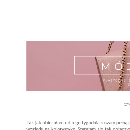
CZW
Tak jak obiecałam od tego tygodnia ruszam pełną p
względu na kolorystykę. Starałam się tak połącz