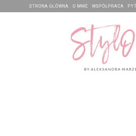
STRONA GŁÓWNA
O MNIE
WSPÓŁPRACA
PY