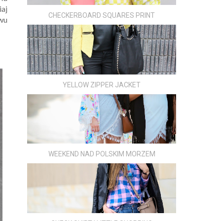
iaj
CHECKERBOARD SQUARES PRINT
awu
YELLOW ZIPPER JACKET
WEEKEND NAD POLSKIM MORZEM