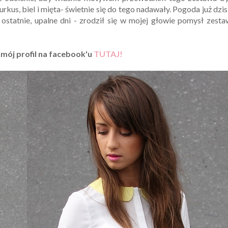
urkus, biel i mięta- świetnie się do tego nadawały. Pogoda już dzis
statnie, upalne dni - zrodził się w mojej głowie pomysł zest
mój profil na facebook'u
TUTAJ!