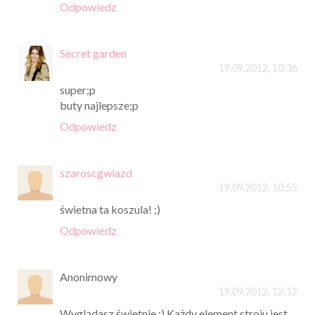
Odpowiedz
Secret garden
19.09.2012, 10:36
super;p
buty najlepsze;p
Odpowiedz
szaroscgwiazd
19.09.2012, 10:55
świetna ta koszula! ;)
Odpowiedz
Anonimowy
19.09.2012, 12:12
Wyglądasz świetnie :) Każdy element stroju jest