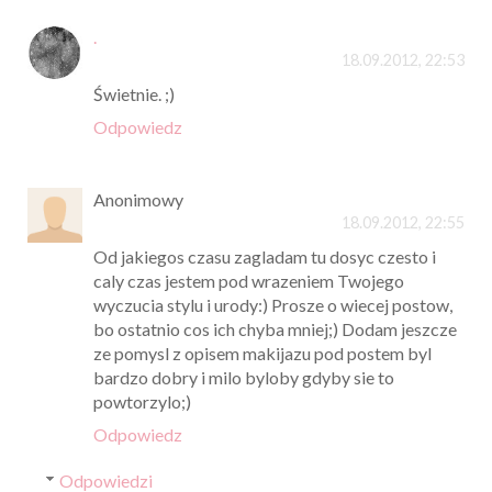
.
18.09.2012, 22:53
Świetnie. ;)
Odpowiedz
Anonimowy
18.09.2012, 22:55
Od jakiegos czasu zagladam tu dosyc czesto i
caly czas jestem pod wrazeniem Twojego
wyczucia stylu i urody:) Prosze o wiecej postow,
bo ostatnio cos ich chyba mniej;) Dodam jeszcze
ze pomysl z opisem makijazu pod postem byl
bardzo dobry i milo byloby gdyby sie to
powtorzylo;)
Odpowiedz
Odpowiedzi