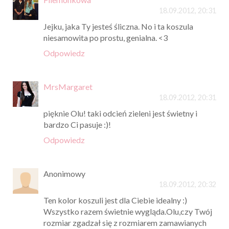
18.09.2012, 20:31
Jejku, jaka Ty jesteś śliczna. No i ta koszula
niesamowita po prostu, genialna. <3
Odpowiedz
MrsMargaret
18.09.2012, 20:31
pięknie Olu! taki odcień zieleni jest świetny i
bardzo Ci pasuje :)!
Odpowiedz
Anonimowy
18.09.2012, 20:32
Ten kolor koszuli jest dla Ciebie idealny :)
Wszystko razem świetnie wygląda.Olu,czy Twój
rozmiar zgadzał się z rozmiarem zamawianych