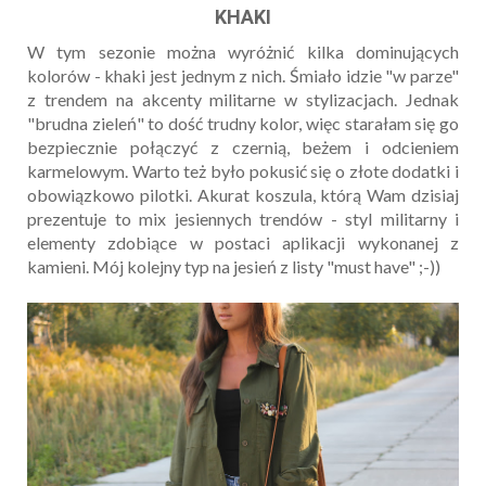
KHAKI
W tym sezonie można wyróżnić kilka dominujących
kolorów - khaki jest jednym z nich. Śmiało idzie "w parze"
z trendem na akcenty militarne w stylizacjach. Jednak
"brudna zieleń" to dość trudny kolor, więc starałam się go
bezpiecznie połączyć z czernią, beżem i odcieniem
karmelowym. Warto też było pokusić się o złote dodatki i
obowiązkowo pilotki. Akurat koszula, którą Wam dzisiaj
prezentuje to mix jesiennych trendów - styl militarny i
elementy zdobiące w postaci aplikacji wykonanej z
kamieni. Mój kolejny typ na jesień z listy "must have" ;-))