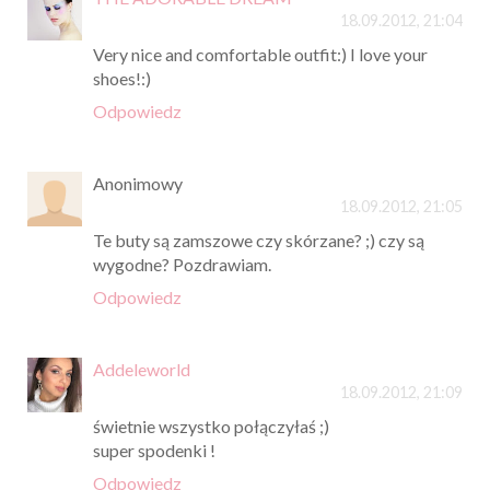
18.09.2012, 21:04
Very nice and comfortable outfit:) I love your
shoes!:)
Odpowiedz
Anonimowy
18.09.2012, 21:05
Te buty są zamszowe czy skórzane? ;) czy są
wygodne? Pozdrawiam.
Odpowiedz
Addeleworld
18.09.2012, 21:09
świetnie wszystko połączyłaś ;)
super spodenki !
Odpowiedz