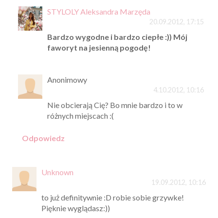
STYLOLY Aleksandra Marzęda
20.09.2012, 17:15
Bardzo wygodne i bardzo ciepłe :)) Mój
faworyt na jesienną pogodę!
Anonimowy
4.10.2012, 10:16
Nie obcierają Cię? Bo mnie bardzo i to w
różnych miejscach :(
Odpowiedz
Unknown
19.09.2012, 10:16
to już definitywnie :D robie sobie grzywke!
Pięknie wyglądasz:))