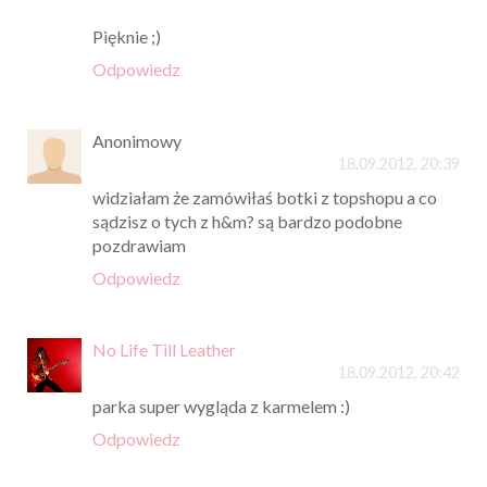
Pięknie ;)
Odpowiedz
Anonimowy
18.09.2012, 20:39
widziałam że zamówiłaś botki z topshopu a co
sądzisz o tych z h&m? są bardzo podobne
pozdrawiam
Odpowiedz
No Life Till Leather
18.09.2012, 20:42
parka super wygląda z karmelem :)
Odpowiedz