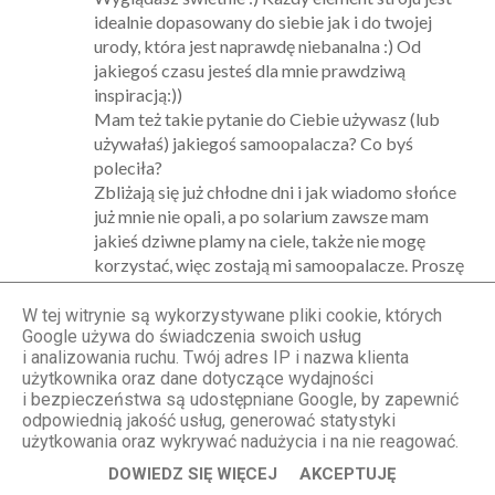
idealnie dopasowany do siebie jak i do twojej
urody, która jest naprawdę niebanalna :) Od
jakiegoś czasu jesteś dla mnie prawdziwą
inspiracją:))
Mam też takie pytanie do Ciebie używasz (lub
używałaś) jakiegoś samoopalacza? Co byś
poleciła?
Zbliżają się już chłodne dni i jak wiadomo słońce
już mnie nie opali, a po solarium zawsze mam
jakieś dziwne plamy na ciele, także nie mogę
korzystać, więc zostają mi samoopalacze. Proszę
Cie bardzo o odpowiedź:)
Pozdrawiam:)
W tej witrynie są wykorzystywane pliki cookie, których
Google używa do świadczenia swoich usług
Odpowiedz
i analizowania ruchu. Twój adres IP i nazwa klienta
użytkownika oraz dane dotyczące wydajności
Odpowiedzi
i bezpieczeństwa są udostępniane Google, by zapewnić
odpowiednią jakość usług, generować statystyki
STYLOLY Aleksandra Marzęda
użytkowania oraz wykrywać nadużycia i na nie reagować.
20.09.2012, 17:13
DOWIEDZ SIĘ WIĘCEJ
AKCEPTUJĘ
Dziękuję za miłe słowa:)) A co do