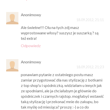
Anonimowy
18.09.2012, 21:11
Ale świetne!!! Olu na tych zdj masz
wyprostowane włosy? suszysz je suszarką ? są
też extra!
Odpowiedz
Anonimowy
18.09.2012, 21:23
ponawiam pytanie z ostatniego postu masz
zamiar przygotować dla nas stylizację z botkami
z top shop'u i spódniczką. widziałam u innych jak
ze spodniami, ale ja chciałabym je głównie do
spódniczek i czarnych rajstop. mogłabyś wstawić
taką stylizację i przekonać mnie do zakupu, bo
tak myślę od miesiąca? proszę :-) a co do