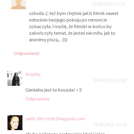
20.09.2012, 17:37
szkoda ;(. też bym chętnie jakiś filmik nawet
odnośnie twojego pokoju po remoncie
zobaczyła. I myślę, że filmiki w końcu by
zakończyły temat, że jesteś nie miła, jak to
anonimy piszą... ;)))
Odpowiedz
brashly
18.09.2012, 23:02
Genialna jest ta koszula! <3
Odpowiedz
natis-life-style.blogspot.com
18.09.2012, 23:10
chyba najlepsze zestawenie khaki jakie