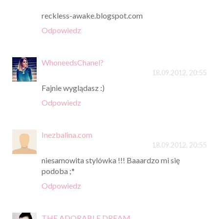
reckless-awake.blogspot.com
Odpowiedz
WhoneedsChanel?
18.09.2012, 20:55
Fajnie wyglądasz :)
Odpowiedz
Inezbalina.com
18.09.2012, 20:55
niesamowita stylówka !!! Baaardzo mi się
podoba ;*
Odpowiedz
THE ADORABLE DREAM