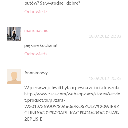
butów? Są wygodne i dobre?
Odpowiedz
marionachic
18.09.2012, 20:33
pięknie kochana!
Odpowiedz
Anonimowy
18.09.2012, 20:35
W pierwszej chwili byłam pewna że to ta koszula:
http://www.zara.com/webapp/wcs/stores/servle
t/product/pl/pl/zara-
W2012/269209/826606/KOSZULA%20WIERZ
CHNIA%20Z%20APLIKACJ%C4%84%20NA%
20PLISIE