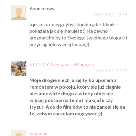
Anonimowy
19.09.2012, 22:19
a jeszcze milej gdybyś dodała jakiś filmik -
pokazała jak się malujesz ;) Na pewno
urozmaiciło by to Twojego świetnego bloga ;) i
przyciągnęło więcej fanów;))
STYLOLY Aleksandra Marzęda
20.09.2012, 17:18
Moje drogie niech ja się tylko uporam z
remontem w pokoju, który się już ciągnie
niesamowicie długo a wtedy obiecuję
więcej postów na temat makijażu czy
fryzur. A co do filmików to nie zanosi się na
to, żebym zaczęłam nagrywać ;))
marzena