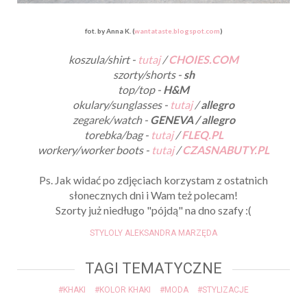
fot. by Anna K. (
wantataste.blogspot.com
)
koszula/shirt -
tutaj
/
CHOIES.COM
szorty/shorts -
sh
top/top -
H&M
okulary/sunglasses -
tutaj
/
allegro
zegarek/watch -
GENEVA / allegro
torebka/bag -
tutaj
/
FLEQ.PL
workery/worker boots -
tutaj
/
CZASNABUTY.PL
Ps. Jak widać po zdjęciach korzystam z ostatnich
słonecznych dni i Wam też polecam!
Szorty już niedługo "pójdą" na dno szafy :(
STYLOLY ALEKSANDRA MARZĘDA
TAGI TEMATYCZNE
#KHAKI
#KOLOR KHAKI
#MODA
#STYLIZACJE