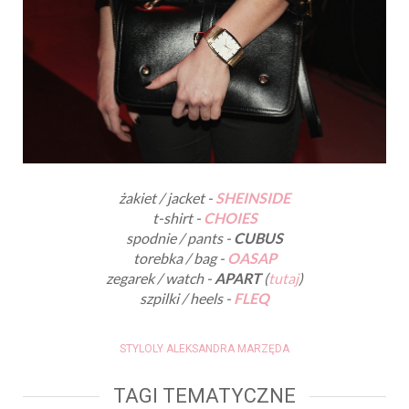
żakiet / jacket -
SHEINSIDE
t-shirt -
CHOIES
spodnie / pants -
CUBUS
torebka / bag -
OASAP
zegarek / watch -
APART
(
tutaj
)
szpilki / heels -
FLEQ
STYLOLY ALEKSANDRA MARZĘDA
TAGI TEMATYCZNE