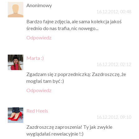
Anonimowy
16.12.2012, 00:48
Bardzo fajne zdjęcia, ale sama kolekcja jakoś
średnio do nas trafia, nic nowego...
Odpowiedz
Marta :)
16.12.2012, 02:12
Zgadzam się z poprzedniczką: Zazdroszczę, że
mogłaś tam być :)
Odpowiedz
Red Heels
16.12.2012, 09:10
Zazdroszczę zaproszenia! Ty jak zwykle
wyglądałaś rewelacyjnie !:)