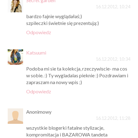
Secret garden
16.12.2012, 10:24
bardzo fajnie wyglądałaś;)
szpileczki świetnie się prezentują:)
Odpowiedz
Katsuumi
16.12.2012, 10:34
Podoba mi sie ta kolekcja, rzeczywiscie- ma cos
w sobie. :) Ty wygladalas pieknie :) Pozdrawiam i
zapraszam na nowy wpis ;)
Odpowiedz
Anonimowy
16.12.2012, 11:28
wszystkie blogerki fatalne stylizacje,
kompromitacja i BAZAROWA tandeta