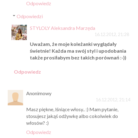
Odpowiedz
Odpowiedzi
STYLOLY Aleksandra Marzęda
16.12.2012, 21:28
Uważam, że moje koleżanki wyglądały
świetnie! Każda ma swój styl i upodobania
także prosiłabym bez takich porównań :-))
Odpowiedz
Anonimowy
16.12.2012, 21:14
Masz piękne, lśniące włosy.. :) Mam pytanie,
stosujesz jakąś odżywkę albo cokolwiek do
włosów? :)
Odpowiedz