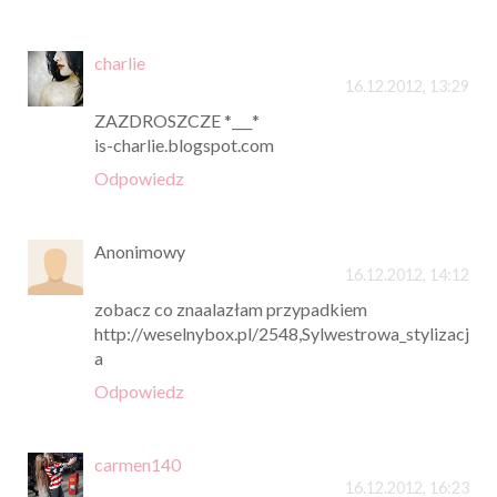
charlie
16.12.2012, 13:29
ZAZDROSZCZE *___*
is-charlie.blogspot.com
Odpowiedz
Anonimowy
16.12.2012, 14:12
zobacz co znaalazłam przypadkiem
http://weselnybox.pl/2548,Sylwestrowa_stylizacj
a
Odpowiedz
carmen140
16.12.2012, 16:23