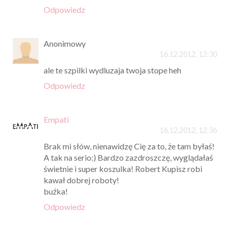
Odpowiedz
Anonimowy
16.12.2012, 12:30
ale te szpilki wydluzaja twoja stope heh
Odpowiedz
Empati
16.12.2012, 12:36
Brak mi słów, nienawidzę Cię za to, że tam byłaś!
A tak na serio:) Bardzo zazdroszczę, wyglądałaś
świetnie i super koszulka! Robert Kupisz robi
kawał dobrej roboty!
buźka!
Odpowiedz