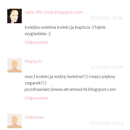
natis-life-style.blogspot.com
15.12.2012, 22:46
kolejba swietna kolekcja kupisza :) fajnie
wygladalas :)
Odpowiedz
Marta D.
15.12.2012, 22:59
ooo:) kolekcja widzę świetna!!:) i masz piękny
zegarek!!:)
pozdrawiam:)www.atramworld.blogspot.com
Odpowiedz
Unknown
15.12.2012, 23:13