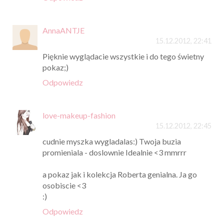
AnnaANTJE
15.12.2012, 22:41
Pięknie wyglądacie wszystkie i do tego świetny
pokaz;)
Odpowiedz
love-makeup-fashion
15.12.2012, 22:45
cudnie myszka wygladalas:) Twoja buzia
promieniala - doslownie Idealnie <3 mmrrr
a pokaz jak i kolekcja Roberta genialna. Ja go
osobiscie <3
:)
Odpowiedz