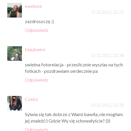
ewelook
15.12.2012, 22:21
zazdroszczę ;)
Odpowiedz
blaubeere
15.12.2012, 22:34
swietna fotorelacja - przeslicznie wyszlas na tych
fotkach - pozdrawiam serdecznie pa
Odpowiedz
Czeko
15.12.2012, 22:39
Sylwia się tak dobrze z Wami bawiła, nie mogłam
jej znaleźć:) Gdzie Wy się schowałyście?:)))
Odpowiedz