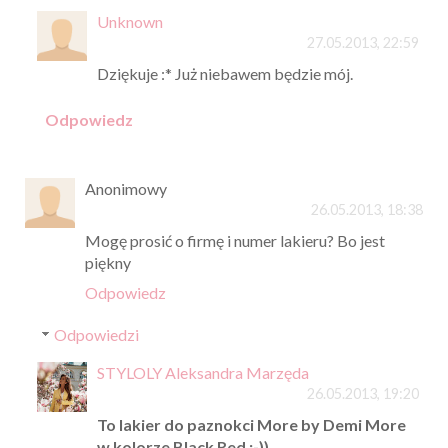
Unknown
27.05.2013, 22:59
Dziękuje :* Już niebawem będzie mój.
Odpowiedz
Anonimowy
26.05.2013, 18:38
Mogę prosić o firmę i numer lakieru? Bo jest
piękny
Odpowiedz
Odpowiedzi
STYLOLY Aleksandra Marzęda
26.05.2013, 19:20
To lakier do paznokci More by Demi More
w kolorze Black Red ;-))