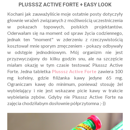
PLUSSSZ ACTIVE FORTE + EASY LOOK
Kochani jak zauważyliście moje ostatnie posty dotyczyły
głownie wrażeń związanych z możliwością uczestniczenia
w pokazach topowych, polskich projektantów.
Oderwałam się na moment od spraw życia codziennego,
jednak ten "moment" w zderzeniu z rzeczywistością
kosztował mnie sporym zmęczeniem - pokazy odbywały
w odstępie jednodniowym. Mój organizm nie jest
przyzwyczajony do kilku godzin snu, ale na szczęście
miałam okazję w tym czasie testować Plusssz Active
Forte. Jedna tabletka
Plusssz Active Forte
zawiera 100
mg kofeiny, gdzie filiżanka kawy jedyne 65 mg.
Ograniczam kawę do minimum, ponieważ stosuję żel
wybielający i nie jest wskazane picie kawy w trakcie
wybielania zębów. Gdyby nie Plusssz Active Forte na
zajęcia chodziłabym dosłownie półprzytomna ;-))