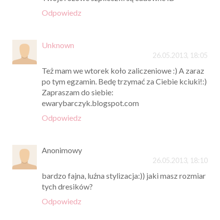
Odpowiedz
Unknown
26.05.2013, 18:05
Też mam we wtorek koło zaliczeniowe :) A zaraz
po tym egzamin. Bedę trzymać za Ciebie kciuki!:)
Zapraszam do siebie:
ewarybarczyk.blogspot.com
Odpowiedz
Anonimowy
26.05.2013, 18:10
bardzo fajna, luźna stylizacja:)) jaki masz rozmiar
tych dresików?
Odpowiedz