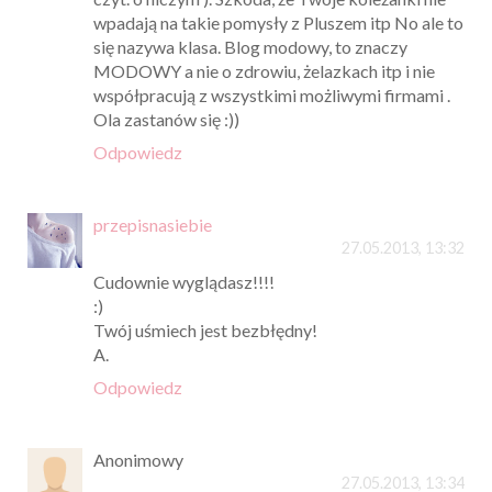
wpadają na takie pomysły z Pluszem itp No ale to
się nazywa klasa. Blog modowy, to znaczy
MODOWY a nie o zdrowiu, żelazkach itp i nie
współpracują z wszystkimi możliwymi firmami .
Ola zastanów się :))
Odpowiedz
przepisnasiebie
27.05.2013, 13:32
Cudownie wyglądasz!!!!
:)
Twój uśmiech jest bezbłędny!
A.
Odpowiedz
Anonimowy
27.05.2013, 13:34