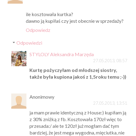
ile kosztowała kurtka?
dawno ją kupiłaś czy jest obecnie w sprzedaży?
Odpowiedz
Odpowiedzi
STYLOLY Aleksandra Marzęda
27.05.2013, 08:57
Kurtę pożyczyłam od młodszej siostry,
także była kupiona jakoś z 1,5roku temu ;-))
Anonimowy
27.05.2013, 13:51
ja mam prawie identyczną z House:) kupiłam ją
z 30% zniżką z fb. Kosztowała 170zł więc to
przesada:/ ale te 120zł już mogłam dać tym
bardziej, że jest mega wygodna, mięciutka, nie