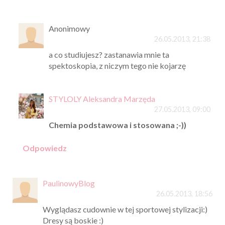
Anonimowy
26.05.2013, 21:38
a co studiujesz? zastanawia mnie ta
spektoskopia, z niczym tego nie kojarzę
STYLOLY Aleksandra Marzęda
27.05.2013, 09:00
Chemia podstawowa i stosowana ;-))
Odpowiedz
PaulinowyBlog
26.05.2013, 18:56
Wyglądasz cudownie w tej sportowej stylizacji:)
Dresy są boskie :)