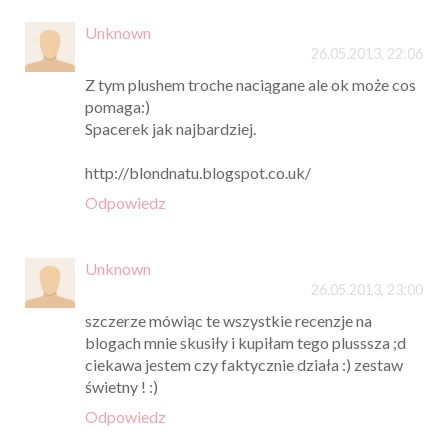
Unknown
26.05.2013, 22:06
Z tym plushem troche naciągane ale ok może cos
pomaga:)
Spacerek jak najbardziej.
http://blondnatu.blogspot.co.uk/
Odpowiedz
Unknown
26.05.2013, 23:00
szczerze mówiąc te wszystkie recenzje na
blogach mnie skusiły i kupiłam tego plusssza ;d
ciekawa jestem czy faktycznie działa :) zestaw
świetny ! :)
Odpowiedz