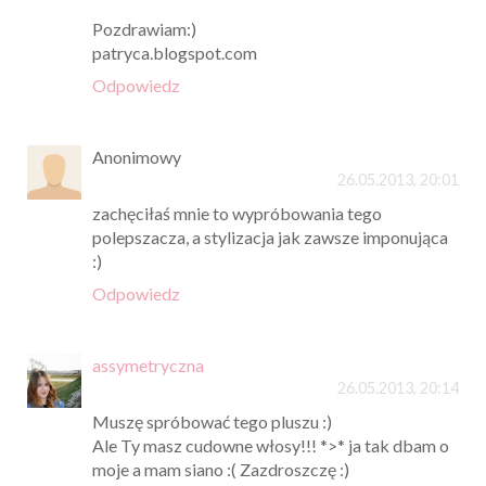
Pozdrawiam:)
patryca.blogspot.com
Odpowiedz
Anonimowy
26.05.2013, 20:01
zachęciłaś mnie to wypróbowania tego
polepszacza, a stylizacja jak zawsze imponująca
:)
Odpowiedz
assymetryczna
26.05.2013, 20:14
Muszę spróbować tego pluszu :)
Ale Ty masz cudowne włosy!!! *>* ja tak dbam o
moje a mam siano :( Zazdroszczę :)