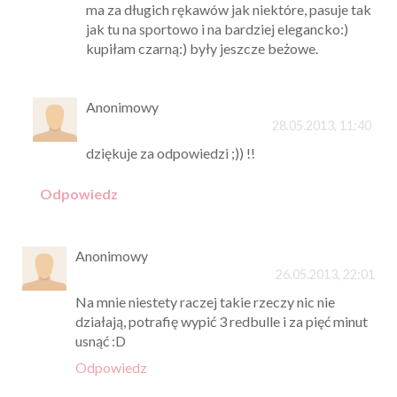
ma za długich rękawów jak niektóre, pasuje tak
jak tu na sportowo i na bardziej elegancko:)
kupiłam czarną:) były jeszcze beżowe.
Anonimowy
28.05.2013, 11:40
dziękuje za odpowiedzi ;)) !!
Odpowiedz
Anonimowy
26.05.2013, 22:01
Na mnie niestety raczej takie rzeczy nic nie
działają, potrafię wypić 3 redbulle i za pięć minut
usnąć :D
Odpowiedz