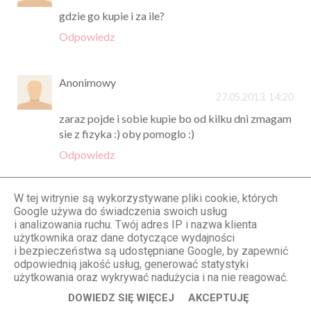
gdzie go kupie i za ile?
Odpowiedz
Anonimowy
27.05.2013, 14:20
zaraz pojde i sobie kupie bo od kilku dni zmagam
sie z fizyka :) oby pomoglo :)
Odpowiedz
W tej witrynie są wykorzystywane pliki cookie, których
Anonimowy
Google używa do świadczenia swoich usług
27.05.2013, 14:31
i analizowania ruchu. Twój adres IP i nazwa klienta
Olu gdzie mogę kupić dokładnie takie same
użytkownika oraz dane dotyczące wydajności
i bezpieczeństwa są udostępniane Google, by zapewnić
spodnie bo na tej stronie którą podałaś są ale
odpowiednią jakość usług, generować statystyki
jednak troszkę inne;/I drugie pytanko jaki masz
użytkowania oraz wykrywać nadużycia i na nie reagować.
rozmiar jeśli mozna wiedzieć?:)Dziękuję i
Pozdrawiam:)
DOWIEDZ SIĘ WIĘCEJ
AKCEPTUJĘ