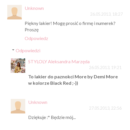
Unknown
26.05.2013, 18:27
Piękny lakier! Mogę prosić o firmę i numerek?
Proszę
Odpowiedz
Odpowiedzi
STYLOLY Aleksandra Marzęda
26.05.2013, 19:21
To lakier do paznokci More by Demi More
w kolorze Black Red ;-))
Unknown
27.05.2013, 22:56
Dziękuje :* Będzie mój...