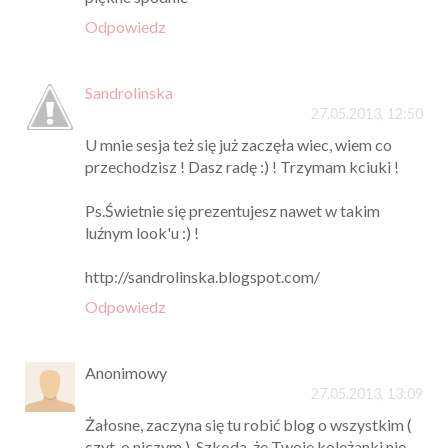
Odpowiedz
Sandrolinska
27.05.2013, 12:50
U mnie sesja też się już zaczęła wiec, wiem co
przechodzisz ! Dasz radę :) ! Trzymam kciuki !
Ps.Świetnie się prezentujesz nawet w takim
luźnym look'u :) !
http://sandrolinska.blogspot.com/
Odpowiedz
Anonimowy
27.05.2013, 13:09
Żałosne, zaczyna się tu robić blog o wszystkim (
czyt. o niczym ). Szkoda, że Twoje koleżanki nie