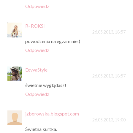
Odpowiedz
R- ROKSI
26.05.2013, 18:57
powodzenia na egzaminie:)
Odpowiedz
EevvaStyle
26.05.2013, 18:57
świetnie wyglądasz!
Odpowiedz
jzborowska.blogspot.com
26.05.2013, 19:00
Świetna kurtka.