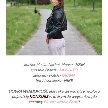
kurtka, bluzka / jacket, blouse -
H&M
spodnie / pants -
MOSHITO
zegarek / watch -
GRANA
buty / sneakers -
NIKE
DOBRA WIADOMOŚĆ jest taka, że wkrótce na blogu
pojawi się
KONKURS
w którym do wygrania będą
zestawy
Plusssz Active Forte
!