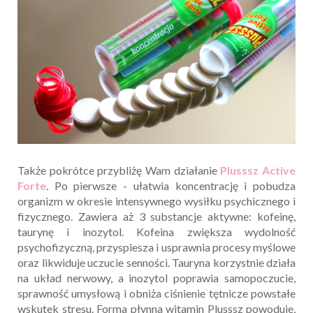
Także pokrótce przybliżę Wam działanie
Plusssz Active
Forte
. Po pierwsze - ułatwia koncentrację i pobudza
organizm w okresie intensywnego wysiłku psychicznego i
fizycznego. Zawiera aż 3 substancje aktywne: kofeinę,
taurynę i inozytol. Kofeina zwiększa wydolność
psychofizyczną, przyspiesza i usprawnia procesy myślowe
oraz likwiduje uczucie senności. Tauryna korzystnie działa
na układ nerwowy, a inozytol poprawia samopoczucie,
sprawność umysłową i obniża ciśnienie tętnicze powstałe
wskutek stresu. Forma płynna witamin Plusssz powoduje,