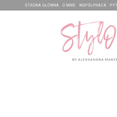
STRONA GŁÓWNA
O MNIE
WSPÓŁPRACA
PY