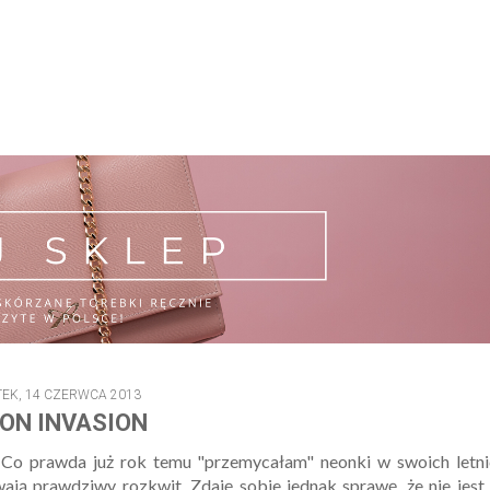
TEK, 14 CZERWCA 2013
ON INVASION
 Co prawda już rok temu "przemycałam" neonki w swoich letni
ywają prawdziwy rozkwit. Zdaję sobie jednak sprawę, że nie jest