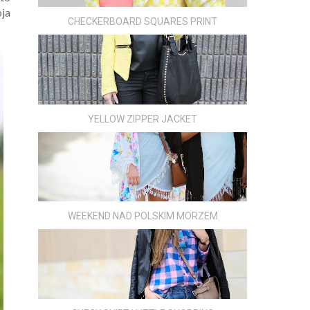
oja
CHECKERBOARD SQUARES PRINT
YELLOW ZIPPER JACKET
WEEKEND NAD POLSKIM MORZEM