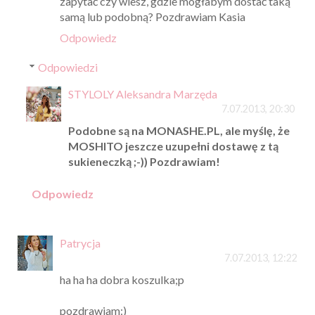
zapytać czy wiesz, gdzie mogłabym dostać taką
samą lub podobną? Pozdrawiam Kasia
Odpowiedz
Odpowiedzi
STYLOLY Aleksandra Marzęda
7.07.2013, 20:30
Podobne są na MONASHE.PL, ale myślę, że
MOSHITO jeszcze uzupełni dostawę z tą
sukieneczką ;-)) Pozdrawiam!
Odpowiedz
Patrycja
7.07.2013, 12:22
ha ha ha dobra koszulka;p
pozdrawiam:)