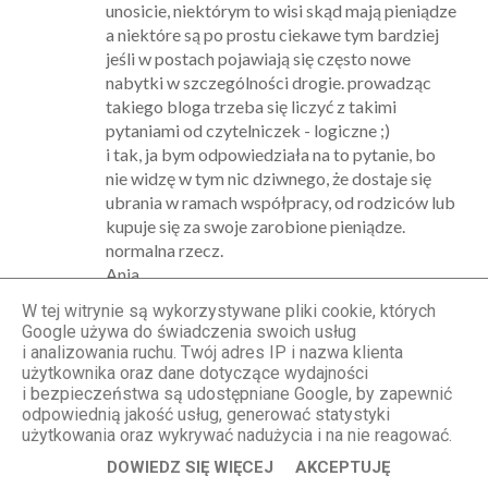
unosicie, niektórym to wisi skąd mają pieniądze
a niektóre są po prostu ciekawe tym bardziej
jeśli w postach pojawiają się często nowe
nabytki w szczególności drogie. prowadząc
takiego bloga trzeba się liczyć z takimi
pytaniami od czytelniczek - logiczne ;)
i tak, ja bym odpowiedziała na to pytanie, bo
nie widzę w tym nic dziwnego, że dostaje się
ubrania w ramach współpracy, od rodziców lub
kupuje się za swoje zarobione pieniądze.
normalna rzecz.
Ania.
W tej witrynie są wykorzystywane pliki cookie, których
Odpowiedz
Google używa do świadczenia swoich usług
i analizowania ruchu. Twój adres IP i nazwa klienta
użytkownika oraz dane dotyczące wydajności
i bezpieczeństwa są udostępniane Google, by zapewnić
Anonimowy
odpowiednią jakość usług, generować statystyki
7.07.2013, 20:21
użytkowania oraz wykrywać nadużycia i na nie reagować.
Róż, błękit, black&white czyli jedyne na co cię
DOWIEDZ SIĘ WIĘCEJ
AKCEPTUJĘ
stać od roku.