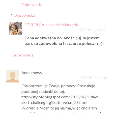
Odpowiedz
Odpowiedzi
STYLOLY Aleksandra Marzęda
7.07.2013, 20:29
Cena adekwatna do jakości ;-)) Ja jestem
bardzo zadowolona i szczerze polecam :-))
Odpowiedz
Anonimowy
7.07.2013, 11:33
Ola potrzebuję Twojej pomocy! Poszukuję
podobnej sukienki do tej:
http://styloly.blogspot.com/2013/06/3-days-
skirt-challenge-gillette-venus_28.html
W ofercie Moshito jej nie ma, więc chciałam