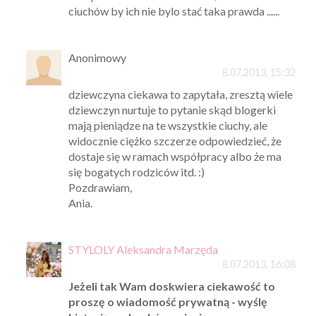
ciuchów by ich nie bylo stać taka prawda ......
Anonimowy
8.07.2013, 15:32
dziewczyna ciekawa to zapytała, zresztą wiele
dziewczyn nurtuje to pytanie skąd blogerki
mają pieniądze na te wszystkie ciuchy, ale
widocznie ciężko szczerze odpowiedzieć, że
dostaje się w ramach współpracy albo że ma
się bogatych rodziców itd. :)
Pozdrawiam,
Ania.
STYLOLY Aleksandra Marzęda
8.07.2013, 16:08
Jeżeli tak Wam doskwiera ciekawość to
proszę o wiadomość prywatną - wyślę