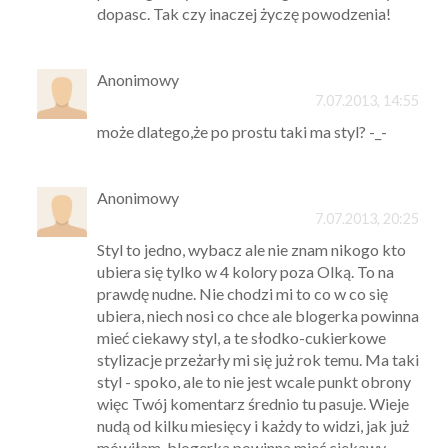
dopasc. Tak czy inaczej życzę powodzenia!
Anonimowy
7.07.2013, 14:55
może dlatego,że po prostu taki ma styl? -_-
Anonimowy
7.07.2013, 20:25
Styl to jedno, wybacz ale nie znam nikogo kto
ubiera się tylko w 4 kolory poza Olką. To na
prawdę nudne. Nie chodzi mi to co w co się
ubiera, niech nosi co chce ale blogerka powinna
mieć ciekawy styl, a te słodko-cukierkowe
stylizacje przeżarły mi się już rok temu. Ma taki
styl - spoko, ale to nie jest wcale punkt obrony
więc Twój komentarz średnio tu pasuje. Wieje
nudą od kilku miesięcy i każdy to widzi, jak już
mówiłam, blogerka powinna mieć ciekawy,