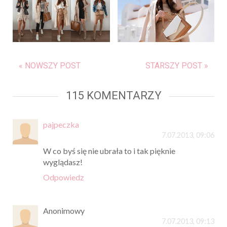
« NOWSZY POST
STARSZY POST »
115 KOMENTARZY
pajpeczka
7.07.2013, 09:06
W co byś się nie ubrała to i tak pięknie
wyglądasz!
Odpowiedz
Anonimowy
7.07.2013, 09:13