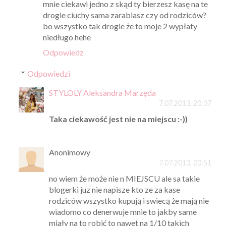
mnie ciekawi jedno z skąd ty bierzesz kasę na te
drogie ciuchy sama zarabiasz czy od rodziców?
bo wszystko tak drogie że to moje 2 wypłaty
niedługo hehe
Odpowiedz
Odpowiedzi
STYLOLY Aleksandra Marzęda
7.07.2013, 20:37
Taka ciekawość jest nie na miejscu :-))
Anonimowy
7.07.2013, 20:51
no wiem że może nie n MIEJSCU ale sa takie
blogerki juz nie napisze kto ze za kase
rodziców wszystko kupują i swiecą że mają nie
wiadomo co denerwuje mnie to jakby same
miały na to robić to nawet na 1/10 takich