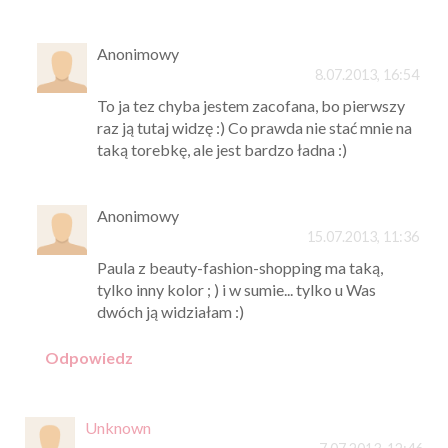
Anonimowy
8.07.2013, 16:54
To ja tez chyba jestem zacofana, bo pierwszy
raz ją tutaj widzę :) Co prawda nie stać mnie na
taką torebkę, ale jest bardzo ładna :)
Anonimowy
15.07.2013, 11:36
Paula z beauty-fashion-shopping ma taką,
tylko inny kolor ; ) i w sumie... tylko u Was
dwóch ją widziałam :)
Odpowiedz
Unknown