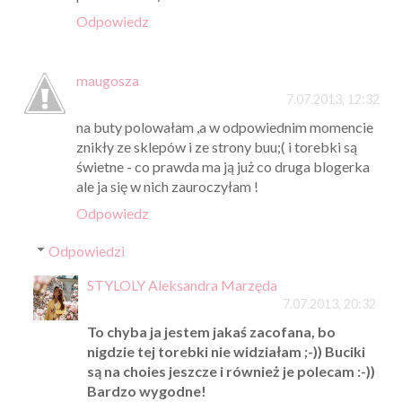
Odpowiedz
maugosza
7.07.2013, 12:32
na buty polowałam ,a w odpowiednim momencie
znikły ze sklepów i ze strony buu;( i torebki są
świetne - co prawda ma ją już co druga blogerka
ale ja się w nich zauroczyłam !
Odpowiedz
Odpowiedzi
STYLOLY Aleksandra Marzęda
7.07.2013, 20:32
To chyba ja jestem jakaś zacofana, bo
nigdzie tej torebki nie widziałam ;-)) Buciki
są na choies jeszcze i również je polecam :-))
Bardzo wygodne!