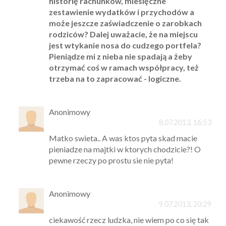
historię rachunków, miesięczne
zestawienie wydatków i przychodów a
może jeszcze zaświadczenie o zarobkach
rodziców? Dalej uważacie, że na miejscu
jest wtykanie nosa do cudzego portfela?
Pieniądze mi z nieba nie spadają a żeby
otrzymać coś w ramach współpracy, też
trzeba na to zapracować - logiczne.
Anonimowy
8.07.2013, 16:53
Matko swieta.. A was ktos pyta skad macie
pieniadze na majtki w ktorych chodzicie?! O
pewne rzeczy po prostu sie nie pyta!
Anonimowy
9.07.2013, 20:29
ciekawość rzecz ludzka, nie wiem po co się tak