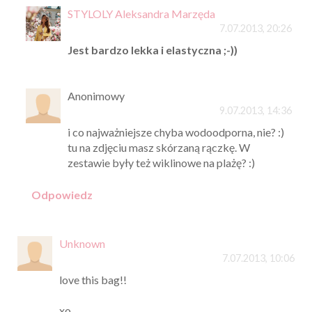
STYLOLY Aleksandra Marzęda
7.07.2013, 20:26
Jest bardzo lekka i elastyczna ;-))
Anonimowy
9.07.2013, 14:36
i co najważniejsze chyba wodoodporna, nie? :)
tu na zdjęciu masz skórzaną rączkę. W
zestawie były też wiklinowe na plażę? :)
Odpowiedz
Unknown
7.07.2013, 10:06
love this bag!!
xo,