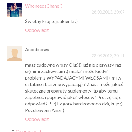
WhoneedsChanel?
28.08.2013, 20:09
Świetny krój tej sukienki :)
Odpowiedz
Anonimowy
28.08.2013, 20:11
masz cudowne włosy Olu;))) już nie pierwszy raz
się nimi zachwycam :) miałaś może kiedyś
problem z WYPADAJĄCYMI WŁOSAMI ( mi w
ostatnio strasznie wypadają) ? Znasz może jakieś
skuteczne preparaty, suplementy itp aby temu
zapobiec i poprawić jakoś włosów? Proszę cię o
odpowiedź !!! :) I z góry bardzoooooo dziękuję ;)
Pozdrawiam Ania ;)
Odpowiedz
Odpowiedzi