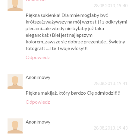
28.08.2013, 19:40
Piękna sukienka! Dla mnie mogłaby być
krótsza(zważywszy na mój wzrost;) i z odkrytymi
plecami...ale wtedy nie byłaby już taka
elegancka!:) Biel jest najlepszym
kolorem..zawsze się dobrze prezentuje.. Świetny
fotograf! ....I te Twoje włosy!!!
Odpowiedz
Anonimowy
28.08.2013, 19:41
Piękna makijaż, który bardzo Cię odmłodził!!!
Odpowiedz
Anonimowy
28.08.2013, 19:43