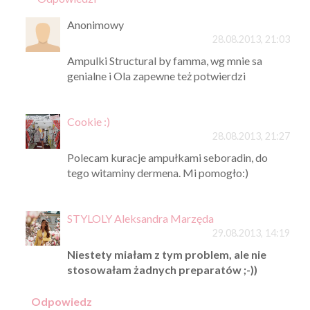
Anonimowy
28.08.2013, 21:03
Ampulki Structural by famma, wg mnie sa
genialne i Ola zapewne też potwierdzi
Cookie :)
28.08.2013, 21:27
Polecam kuracje ampułkami seboradin, do
tego witaminy dermena. Mi pomogło:)
STYLOLY Aleksandra Marzęda
29.08.2013, 14:19
Niestety miałam z tym problem, ale nie
stosowałam żadnych preparatów ;-))
Odpowiedz