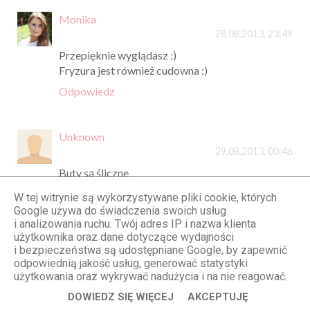
Monika
28.08.2013, 23:49
Przepięknie wyglądasz :)
Fryzura jest również cudowna :)
Odpowiedz
Unknown
29.08.2013, 00:46
Buty są śliczne
Odpowiedz
W tej witrynie są wykorzystywane pliki cookie, których
Google używa do świadczenia swoich usług
i analizowania ruchu. Twój adres IP i nazwa klienta
użytkownika oraz dane dotyczące wydajności
AleksandraNajda.com
i bezpieczeństwa są udostępniane Google, by zapewnić
29.08.2013, 08:33
odpowiednią jakość usług, generować statystyki
Te fale są niesamowite!
użytkowania oraz wykrywać nadużycia i na nie reagować.
Odpowiedz
DOWIEDZ SIĘ WIĘCEJ
AKCEPTUJĘ