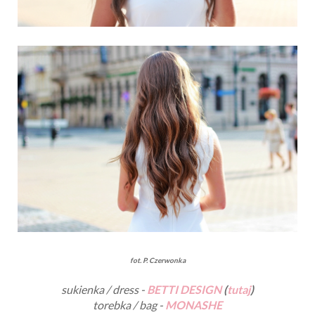
fot. P. Czerwonka
sukienka / dress -
BETTI DESIGN
(
tutaj
)
torebka / bag -
MONASHE