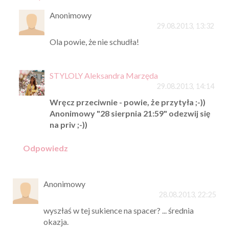
Anonimowy
29.08.2013, 13:32
Ola powie, że nie schudła!
STYLOLY Aleksandra Marzęda
29.08.2013, 14:14
Wręcz przeciwnie - powie, że przytyła ;-))
Anonimowy "28 sierpnia 21:59" odezwij się
na priv ;-))
Odpowiedz
Anonimowy
28.08.2013, 22:25
wyszłaś w tej sukience na spacer? ... średnia
okazja.