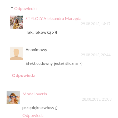
Odpowiedzi
STYLOLY Aleksandra Marzęda
29.08.2013, 14:17
Tak, lokówką :-))
Anonimowy
29.08.2013, 20:44
Efekt cudowny, jesteś śliczna :-)
Odpowiedz
ModeLoverin
28.08.2013, 21:03
przepiękne włosy ;)
Odpowiedz