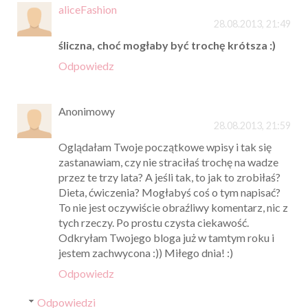
aliceFashion
28.08.2013, 21:49
śliczna, choć mogłaby być trochę krótsza :)
Odpowiedz
Anonimowy
28.08.2013, 21:59
Oglądałam Twoje początkowe wpisy i tak się
zastanawiam, czy nie straciłaś trochę na wadze
przez te trzy lata? A jeśli tak, to jak to zrobiłaś?
Dieta, ćwiczenia? Mogłabyś coś o tym napisać?
To nie jest oczywiście obraźliwy komentarz, nic z
tych rzeczy. Po prostu czysta ciekawość.
Odkryłam Twojego bloga już w tamtym roku i
jestem zachwycona :)) Miłego dnia! :)
Odpowiedz
Odpowiedzi