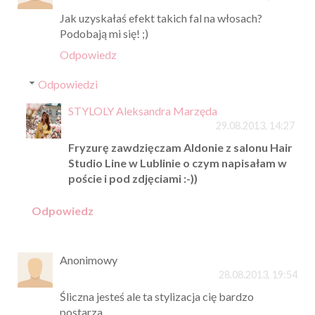
Jak uzyskałaś efekt takich fal na włosach?
Podobają mi się! ;)
Odpowiedz
Odpowiedzi
STYLOLY Aleksandra Marzęda
29.08.2013, 14:27
Fryzurę zawdzięczam Aldonie z salonu Hair
Studio Line w Lublinie o czym napisałam w
poście i pod zdjęciami :-))
Odpowiedz
Anonimowy
28.08.2013, 19:54
Śliczna jesteś ale ta stylizacja cię bardzo
postarza .