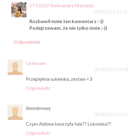
STYLOLY Aleksandra Marzęda
29.08.2013, 14:16
Rozbawił mnie ten komentarz :-))
Podejrzewam, że nie tylko mnie ;-))
Odpowiedz
Unknown
28.08.2013, 20:38
Przepiękna sukienka, zestaw <3
Odpowiedz
Anonimowy
28.08.2013, 21:01
Czym Aldona tworzyła fale?? Lokowka??
Odpowiedz