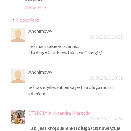
Odpowiedz
Odpowiedzi
Anonimowy
28.08.2013, 20:21
Też mam takie wrażanie...
I ta długość sukienki skraca Ci nogi ;/
Anonimowy
28.08.2013, 20:31
też tak myślę, sukienka jest za długa moim
zdaniem
STYLOLY Aleksandra Marzęda
29.08.2013, 14:26
Taki jest krój sukienki i długością nawiązuje