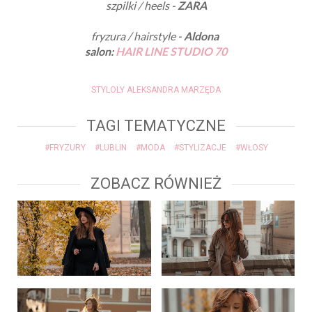
szpilki / heels -
ZARA
fryzura / hairstyle -
Aldona
salon:
HAIR LINE STUDIO 70
STYLOLY ALEKSANDRA MARZĘDA
TAGI TEMATYCZNE
#FRYZURY
#LUBLIN
#MODA
#STYLIZACJE
#WŁOSY
ZOBACZ RÓWNIEŻ