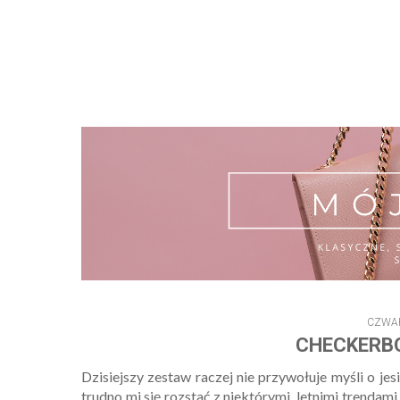
CZWAR
CHECKERB
Dzisiejszy zestaw raczej nie przywołuje myśli o je
trudno mi się rozstać z niektórymi, letnimi trend