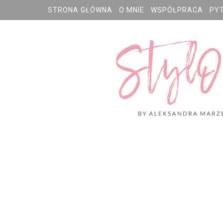
STRONA GŁÓWNA
O MNIE
WSPÓŁPRACA
PY