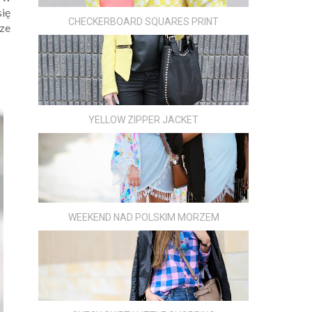
się
CHECKERBOARD SQUARES PRINT
ze
YELLOW ZIPPER JACKET
WEEKEND NAD POLSKIM MORZEM