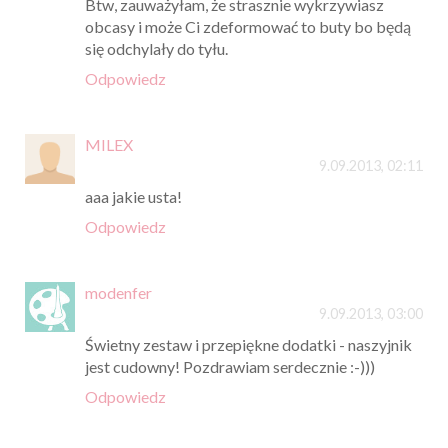
Btw, zauważyłam, że strasznie wykrzywiasz
obcasy i może Ci zdeformować to buty bo będą
się odchylały do tyłu.
Odpowiedz
MILEX
9.09.2013, 02:11
aaa jakie usta!
Odpowiedz
modenfer
9.09.2013, 03:00
Świetny zestaw i przepiękne dodatki - naszyjnik
jest cudowny! Pozdrawiam serdecznie :-)))
Odpowiedz