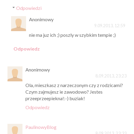
Odpowiedzi
Anonimowy
9.09.2013, 12:59
nie ma juz ich ;) poszly w szybkim tempie ;)
Odpowiedz
Anonimowy
8.09.2013, 23:23
Ola, mieszkasz z narzeczonym czy z rodzicami?
Czym zajmujesz ie zawodowo? Jestes
przeeprzeepiekna!:-) buziak!
Odpowiedz
PaulinowyBlog
8.09.2013, 23:33