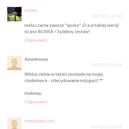
Kalina
8.09.2013, 20:48
mała czarna zawsze "spoko" ;D a w takiej wersji
to jest BOSKA <3 piękny zestaw!
Odpowiedz
Anonimowy
8.09.2013, 20:49
Widzę siebie w takim zestawie na mojej
studniówce - zdecydowanie mój gust! *.*
maloney.
Odpowiedz
Inezbalina.com
8.09.2013, 20:51