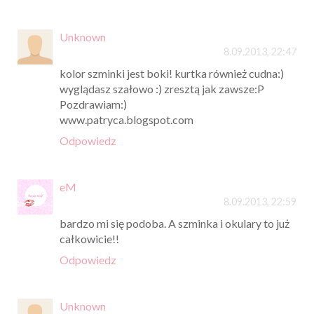
Unknown
8.09.2013, 22:47
kolor szminki jest boki! kurtka również cudna:)
wyglądasz szałowo :) zresztą jak zawsze:P
Pozdrawiam:)
www.patryca.blogspot.com
Odpowiedz
eM
8.09.2013, 22:59
bardzo mi się podoba. A szminka i okulary to już
całkowicie!!
Odpowiedz
Unknown