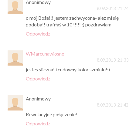
Anonimowy
8.09.2013, 21:24
o mój Boże!!! jestem zachwycona- ależ mi się
podoba!! trafiłaś w 10 !!!!! :) pozdrawiam
Odpowiedz
WMarcunawiosne
8.09.2013, 21:33
jesteś śliczna! i cudowny kolor szminki!:)
Odpowiedz
Anonimowy
8.09.2013, 21:42
Rewelacyjne połączenie!
Odpowiedz