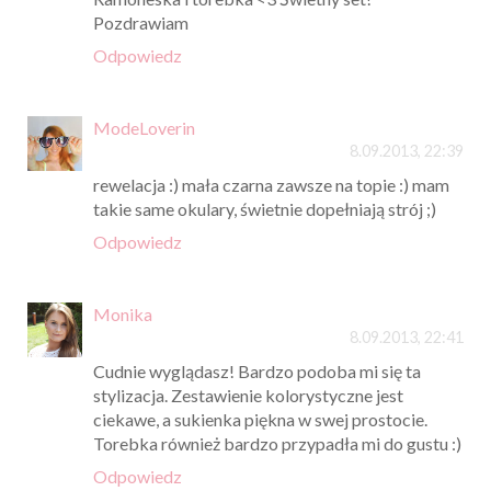
Pozdrawiam
Odpowiedz
ModeLoverin
8.09.2013, 22:39
rewelacja :) mała czarna zawsze na topie :) mam
takie same okulary, świetnie dopełniają strój ;)
Odpowiedz
Monika
8.09.2013, 22:41
Cudnie wyglądasz! Bardzo podoba mi się ta
stylizacja. Zestawienie kolorystyczne jest
ciekawe, a sukienka piękna w swej prostocie.
Torebka również bardzo przypadła mi do gustu :)
Odpowiedz