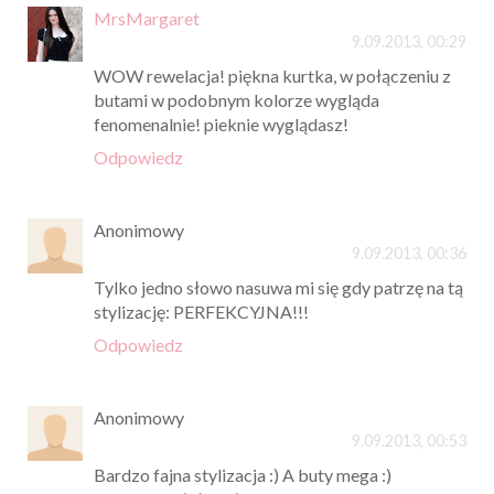
MrsMargaret
9.09.2013, 00:29
WOW rewelacja! piękna kurtka, w połączeniu z
butami w podobnym kolorze wygląda
fenomenalnie! pieknie wyglądasz!
Odpowiedz
Anonimowy
9.09.2013, 00:36
Tylko jedno słowo nasuwa mi się gdy patrzę na tą
stylizację: PERFEKCYJNA!!!
Odpowiedz
Anonimowy
9.09.2013, 00:53
Bardzo fajna stylizacja :) A buty mega :)