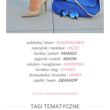
sukienka / dress -
SUKIENKOWO
naszyjnik / necklace -
VEZZI
kurtka / jacket -
MANGO
zegarek / watch -
NIXON
okulary / sunglasses -
MISSWISH
torebka / bag -
CHOIES
bransoletka / bracelet -
APART
szpilki / heels -
DEASHOP
STYLOLY ALEKSANDRA MARZĘDA
TAGI TEMATYCZNE