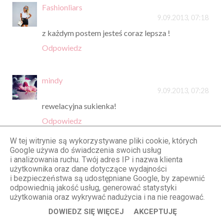
Fashionliars
9.09.2013, 07:18
z każdym postem jesteś coraz lepsza !
Odpowiedz
mindy
9.09.2013, 07:28
rewelacyjna sukienka!
Odpowiedz
W tej witrynie są wykorzystywane pliki cookie, których
Google używa do świadczenia swoich usług
Evi Weeg
i analizowania ruchu. Twój adres IP i nazwa klienta
9.09.2013, 08:51
użytkownika oraz dane dotyczące wydajności
i bezpieczeństwa są udostępniane Google, by zapewnić
wyglądasz naprawdę ślicznie, najbardziej
odpowiednią jakość usług, generować statystyki
podobają Mi się okulary i torebka:)
użytkowania oraz wykrywać nadużycia i na nie reagować.
Odpowiedz
DOWIEDZ SIĘ WIĘCEJ
AKCEPTUJĘ