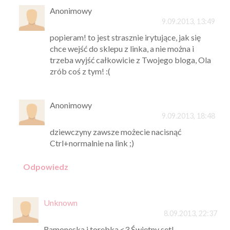
Anonimowy
9.09.2013, 13:49
popieram! to jest strasznie irytujące, jak się
chce wejść do sklepu z linka, a nie można i
trzeba wyjść całkowicie z Twojego bloga, Ola
zrób coś z tym! :(
Anonimowy
9.09.2013, 18:48
dziewczyny zawsze możecie nacisnąć
Ctrl+normalnie na link ;)
Odpowiedz
Unknown
8.09.2013, 22:37
Ramoneska i torebka <3 Świetny set!