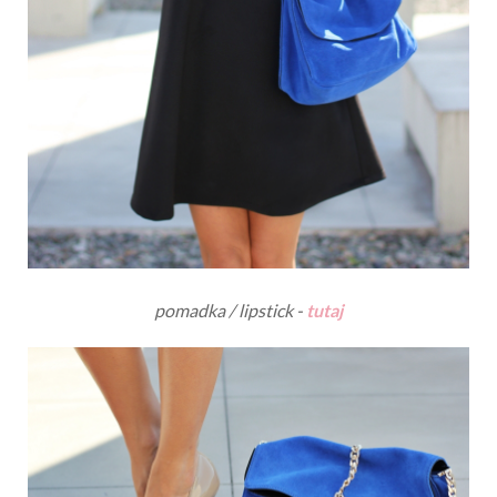
pomadka / lipstick -
tutaj