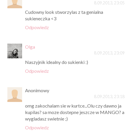
8.09.2013, 23:05
Cudowny look stworzylas z ta genialna
sukieneczka <3
Odpowiedz
Olga
8.09.2013, 23:09
Naszyjnik idealny do sukienki :)
Odpowiedz
Anonimowy
8.09.2013, 23:18
omg zakochalam sie w kurtce...Olu czy dawno ja
kupilas? sa moze dostepne jeszcze w MANGO? a
wygladasz swietnie ;)
Odpowiedz