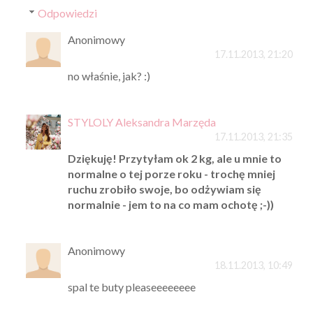
Odpowiedzi
Anonimowy
17.11.2013, 21:20
no właśnie, jak? :)
STYLOLY Aleksandra Marzęda
17.11.2013, 21:35
Dziękuję! Przytyłam ok 2 kg, ale u mnie to
normalne o tej porze roku - trochę mniej
ruchu zrobiło swoje, bo odżywiam się
normalnie - jem to na co mam ochotę ;-))
Anonimowy
18.11.2013, 10:49
spal te buty pleaseeeeeeee