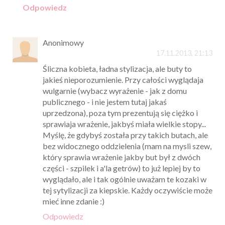
Odpowiedz
Anonimowy
17.11.2013, 21:13
Śliczna kobieta, ładna stylizacja, ale buty to
jakieś nieporozumienie. Przy całości wyglądaja
wulgarnie (wybacz wyrażenie - jak z domu
publicznego - i nie jestem tutaj jakaś
uprzedzona), poza tym prezentują się ciężko i
sprawiaja wrażenie, jakbyś miała wielkie stopy...
Myślę, że gdybyś została przy takich butach, ale
bez widocznego oddzielenia (mam na mysli szew,
który sprawia wrażenie jakby but był z dwóch
części - szpilek i a'la getrów) to już lepiej by to
wyglądało, ale i tak ogólnie uważam te kozaki w
tej sytylizacji za kiepskie. Każdy oczywiście może
mieć inne zdanie :)
Odpowiedz