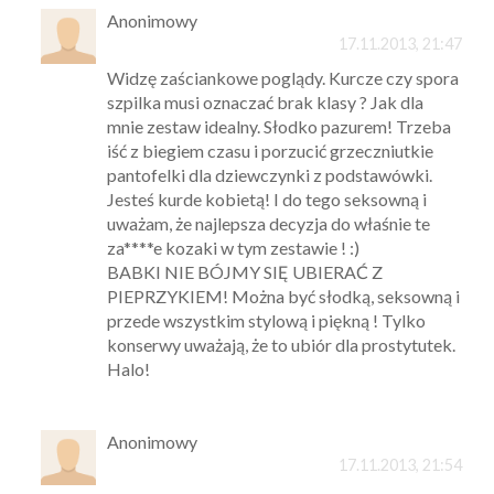
Anonimowy
17.11.2013, 21:47
Widzę zaściankowe poglądy. Kurcze czy spora
szpilka musi oznaczać brak klasy ? Jak dla
mnie zestaw idealny. Słodko pazurem! Trzeba
iść z biegiem czasu i porzucić grzeczniutkie
pantofelki dla dziewczynki z podstawówki.
Jesteś kurde kobietą! I do tego seksowną i
uważam, że najlepsza decyzja do właśnie te
za****e kozaki w tym zestawie ! :)
BABKI NIE BÓJMY SIĘ UBIERAĆ Z
PIEPRZYKIEM! Można być słodką, seksowną i
przede wszystkim stylową i piękną ! Tylko
konserwy uważają, że to ubiór dla prostytutek.
Halo!
Anonimowy
17.11.2013, 21:54