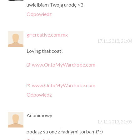
uwielbiam Twoją urodę <3
Odpowiedz
grlcreative.com.mx
17.11.2013, 21:04
Loving that coat!
www.OntoMyWardrobe.com
www.OntoMyWardrobe.com
Odpowiedz
Anonimowy
17.11.2013, 21:05
podasz stronę z ładnymi torbami? :)