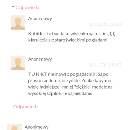
Odpowiedzi
Anonimowy
17.11.2013, 21:53
Kobitki... te buciki to wisienka na torcie :)))))
kierujecie się staroświeckimi poglądami.
Anonimowy
18.11.2013, 11:02
TU NIKT nie mówi o poglądach!!!! Są po
prostu tandetne, brzydkie. Znalazłabym o
wiele ładniejsze i mniej "ciężkie" modele na
wysokiej szpilce. Te są nieudane.
Odpowiedz
Anonimowy