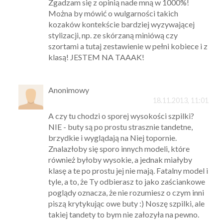
Zgadzam się z opinią nade mną w 1000%!
Można by mówić o wulgarności takich
kozaków kontekście bardziej wyzywającej
stylizacji, np. ze skórzaną miniówą czy
szortami a tutaj zestawienie w pełni kobiece i z
klasą! JESTEM NA TAAAK!
Anonimowy
18.11.2013, 11:01
A czy tu chodzi o sporej wysokości szpilki?
NIE - buty są po prostu strasznie tandetne,
brzydkie i wyglądają na Niej topornie.
Znalazłoby się sporo innych modeli, które
również byłoby wysokie, a jednak miałyby
klasę a te po prostu jej nie mają. Fatalny model i
tyle, a to, że Ty odbierasz to jako zaściankowe
poglądy oznacza, że nie rozumiesz o czym inni
piszą krytykując owe buty :) Noszę szpilki, ale
takiej tandety to bym nie załozyła na pewno.