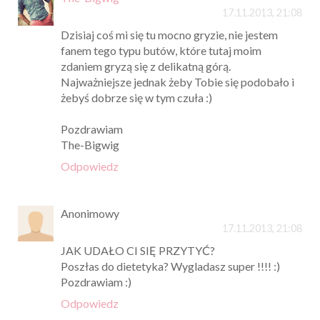
17.11.2013, 21:08
Dzisiaj coś mi się tu mocno gryzie, nie jestem
fanem tego typu butów, które tutaj moim
zdaniem gryzą się z delikatną górą.
Najważniejsze jednak żeby Tobie się podobało i
żebyś dobrze się w tym czuła :)
Pozdrawiam
The-Bigwig
Odpowiedz
Anonimowy
17.11.2013, 21:08
JAK UDAŁO CI SIĘ PRZYTYĆ?
Poszłas do dietetyka? Wygladasz super !!!! :)
Pozdrawiam :)
Odpowiedz