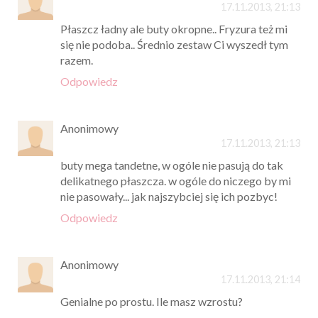
17.11.2013, 21:13
Płaszcz ładny ale buty okropne.. Fryzura też mi
się nie podoba.. Średnio zestaw Ci wyszedł tym
razem.
Odpowiedz
Anonimowy
17.11.2013, 21:13
buty mega tandetne, w ogóle nie pasują do tak
delikatnego płaszcza. w ogóle do niczego by mi
nie pasowały... jak najszybciej się ich pozbyc!
Odpowiedz
Anonimowy
17.11.2013, 21:14
Genialne po prostu. Ile masz wzrostu?