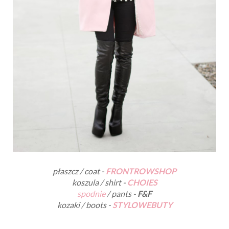
płaszcz / coat -
FRONTROWSHOP
koszula / shirt -
CHOIES
spodnie
/ pants -
F&F
kozaki / boots -
STYLOWEBUTY