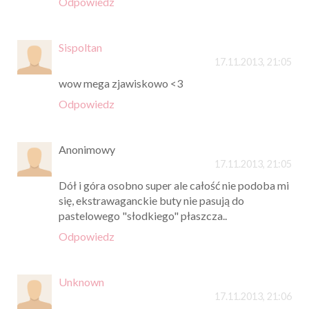
Odpowiedz
Sispoltan
17.11.2013, 21:05
wow mega zjawiskowo <3
Odpowiedz
Anonimowy
17.11.2013, 21:05
Dół i góra osobno super ale całość nie podoba mi
się, ekstrawaganckie buty nie pasują do
pastelowego "słodkiego" płaszcza..
Odpowiedz
Unknown
17.11.2013, 21:06