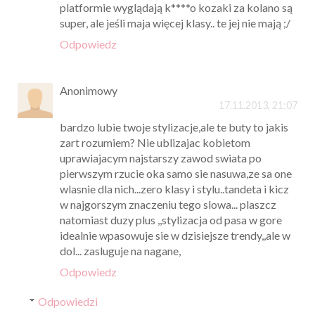
platformie wyglądają k****o kozaki za kolano są
super, ale jeśli maja więcej klasy.. te jej nie mają ;/
Odpowiedz
Anonimowy
17.11.2013, 21:07
bardzo lubie twoje stylizacje,ale te buty to jakis
zart rozumiem? Nie ublizajac kobietom
uprawiajacym najstarszy zawod swiata po
pierwszym rzucie oka samo sie nasuwa,ze sa one
wlasnie dla nich...zero klasy i stylu..tandeta i kicz
w najgorszym znaczeniu tego slowa... plaszcz
natomiast duzy plus ,,stylizacja od pasa w gore
idealnie wpasowuje sie w dzisiejsze trendy,,ale w
dol... zasluguje na nagane,
Odpowiedz
Odpowiedzi