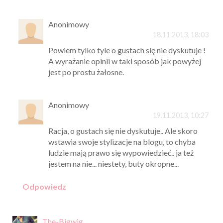
Anonimowy
18.11.2013, 18:03
Powiem tylko tyle o gustach się nie dyskutuje !
A wyrażanie opinii w taki sposób jak powyżej
jest po prostu żałosne.
Anonimowy
19.11.2013, 10:27
Racja, o gustach się nie dyskutuje.. Ale skoro
wstawia swoje stylizacje na blogu, to chyba
ludzie mają prawo się wypowiedzieć.. ja też
jestem na nie... niestety, buty okropne...
Odpowiedz
The-Bigwig