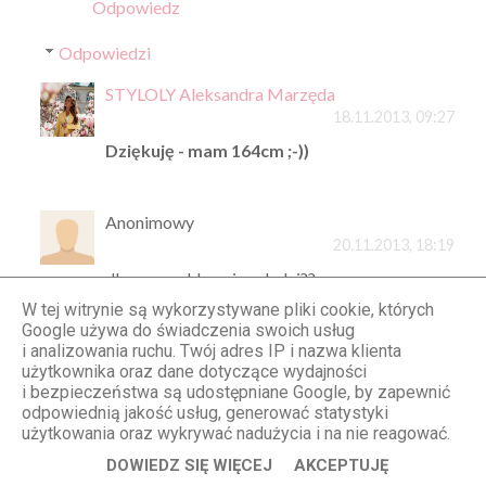
Odpowiedz
Odpowiedzi
STYLOLY Aleksandra Marzęda
18.11.2013, 09:27
Dziękuję - mam 164cm ;-))
Anonimowy
20.11.2013, 18:19
dlaczego oklamujesz ludzi??
jestes zupelnie nizsza.. widzialam Cie ostatnio, i
W tej witrynie są wykorzystywane pliki cookie, których
nie sadziłam, ze jestes az tak malutka..
Google używa do świadczenia swoich usług
i analizowania ruchu. Twój adres IP i nazwa klienta
użytkownika oraz dane dotyczące wydajności
i bezpieczeństwa są udostępniane Google, by zapewnić
STYLOLY Aleksandra Marzęda
odpowiednią jakość usług, generować statystyki
20.11.2013, 18:27
użytkowania oraz wykrywać nadużycia i na nie reagować.
Po co miałabym kłamać?
DOWIEDZ SIĘ WIĘCEJ
AKCEPTUJĘ