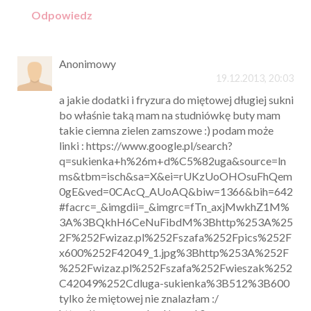
Odpowiedz
Anonimowy
19.12.2013, 20:03
a jakie dodatki i fryzura do miętowej długiej sukni
bo właśnie taką mam na studniówkę buty mam
takie ciemna zielen zamszowe :) podam może
linki : https://www.google.pl/search?
q=sukienka+h%26m+d%C5%82uga&source=ln
ms&tbm=isch&sa=X&ei=rUKzUoOHOsuFhQem
0gE&ved=0CAcQ_AUoAQ&biw=1366&bih=642
#facrc=_&imgdii=_&imgrc=fTn_axjMwkhZ1M%
3A%3BQkhH6CeNuFibdM%3Bhttp%253A%25
2F%252Fwizaz.pl%252Fszafa%252Fpics%252F
x600%252F42049_1.jpg%3Bhttp%253A%252F
%252Fwizaz.pl%252Fszafa%252Fwieszak%252
C42049%252Cdluga-sukienka%3B512%3B600
tylko że miętowej nie znalazłam :/