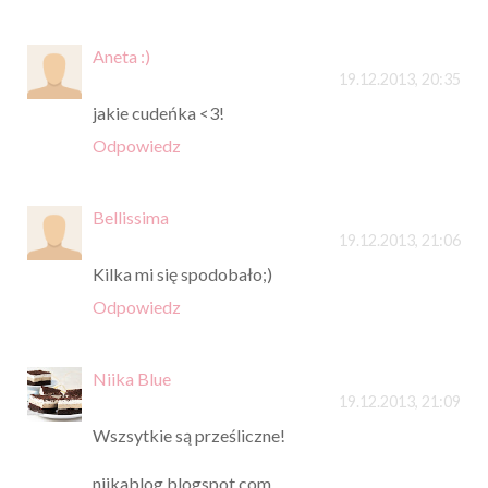
Aneta :)
19.12.2013, 20:35
jakie cudeńka <3!
Odpowiedz
Bellissima
19.12.2013, 21:06
Kilka mi się spodobało;)
Odpowiedz
Niika Blue
19.12.2013, 21:09
Wszsytkie są prześliczne!
niikablog.blogspot.com