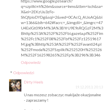
https://www.google.pl/search?
q=szpilki+h%26m&source=lnms&tbm=isch&sa=
X&ei=2EKzUu3zFo-
ShQfpioDYDg&sqi=2&ved=0CAcQ_AUoAQ&bi
w=1366&bih=642#facrc=_&imgdii=_&imgrc=47
U4ExlGt090rM%3A%3BYrU9E9sRQGzF2M%3
Bhttp%253A%252F%252Fbi.gazeta.pl%252Fim
%252Fc1%252F08%252Fbf%252Fz12519617
M.jpg%3Bhttp%253A%252F%252Favanti24.pl
%252Fmoda%252FSzpilki%252520H%252526
M%252F162598265%252Fp%3B296%3B346
Odpowiedz
Odpowiedzi
Dirty Heels
19.12.2013, 20:13
U nas mozesz zobaczyc makijaże okazjonalne
- zapraszamy !