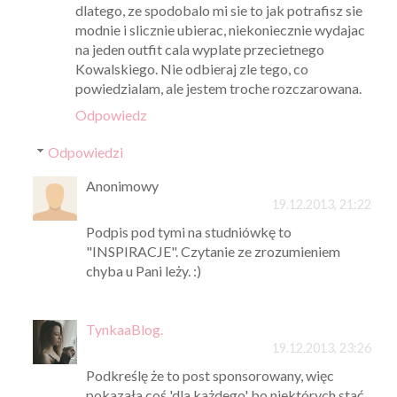
dlatego, ze spodobalo mi sie to jak potrafisz sie
modnie i slicznie ubierac, niekoniecznie wydajac
na jeden outfit cala wyplate przecietnego
Kowalskiego. Nie odbieraj zle tego, co
powiedzialam, ale jestem troche rozczarowana.
Odpowiedz
Odpowiedzi
Anonimowy
19.12.2013, 21:22
Podpis pod tymi na studniówkę to
"INSPIRACJE". Czytanie ze zrozumieniem
chyba u Pani leży. :)
TynkaaBlog.
19.12.2013, 23:26
Podkreślę że to post sponsorowany, więc
pokazała coś 'dla każdego' bo niektórych stać