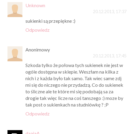
Unknown
20.12.2013, 17:37
sukienki są przepiękne :)
Odpowiedz
Anonimowy
20.12.2013, 17:45
Szkoda tylko że połowa tych sukienek nie jest w
ogóle dostępna w sklepie. Weszłam na kilka z
nich i z każda było tak samo. Tak wiec same zdj
mi się do niczego nie przydadzą. Co do sukienek
to śliczne ale te które mi się podobają sa za
drogie tak więc licze na coś tanszego :) moze by
tak post o sukienkach na studniówkę ? ;P
Odpowiedz
daajaA