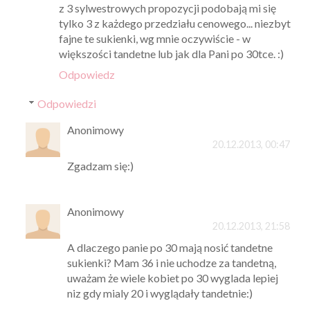
z 3 sylwestrowych propozycji podobają mi się
tylko 3 z każdego przedziału cenowego... niezbyt
fajne te sukienki, wg mnie oczywiście - w
większości tandetne lub jak dla Pani po 30tce. :)
Odpowiedz
Odpowiedzi
Anonimowy
20.12.2013, 00:47
Zgadzam się:)
Anonimowy
20.12.2013, 21:58
A dlaczego panie po 30 mają nosić tandetne
sukienki? Mam 36 i nie uchodze za tandetną,
uważam że wiele kobiet po 30 wyglada lepiej
niz gdy mialy 20 i wyglądały tandetnie:)