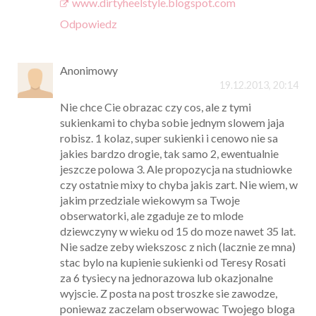
www.dirtyheelstyle.blogspot.com
Odpowiedz
Anonimowy
19.12.2013, 20:14
Nie chce Cie obrazac czy cos, ale z tymi
sukienkami to chyba sobie jednym slowem jaja
robisz. 1 kolaz, super sukienki i cenowo nie sa
jakies bardzo drogie, tak samo 2, ewentualnie
jeszcze polowa 3. Ale propozycja na studniowke
czy ostatnie mixy to chyba jakis zart. Nie wiem, w
jakim przedziale wiekowym sa Twoje
obserwatorki, ale zgaduje ze to mlode
dziewczyny w wieku od 15 do moze nawet 35 lat.
Nie sadze zeby wiekszosc z nich (lacznie ze mna)
stac bylo na kupienie sukienki od Teresy Rosati
za 6 tysiecy na jednorazowa lub okazjonalne
wyjscie. Z posta na post troszke sie zawodze,
poniewaz zaczelam obserwowac Twojego bloga