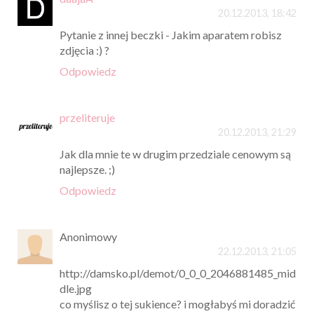
20.12.2013, 18:42
Pytanie z innej beczki - Jakim aparatem robisz
zdjęcia :) ?
Odpowiedz
przeliteruje
20.12.2013, 21:29
Jak dla mnie te w drugim przedziale cenowym są
najlepsze. ;)
Odpowiedz
Anonimowy
22.12.2013, 21:05
http://damsko.pl/demot/0_0_0_2046881485_mid
dle.jpg
co myślisz o tej sukience? i mogłabyś mi doradzić