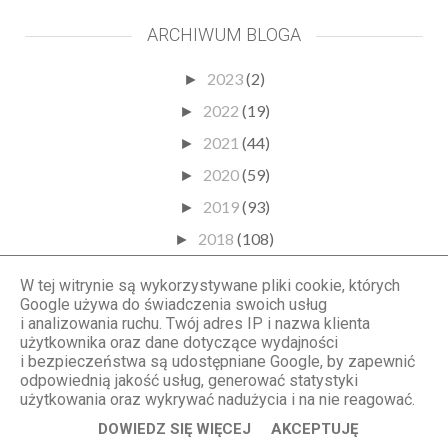
ARCHIWUM BLOGA
2023
(2)
►
2022
(19)
►
2021
(44)
►
2020
(59)
►
2019
(93)
►
2018
(108)
►
2017
(130)
►
W tej witrynie są wykorzystywane pliki cookie, których
2016
(137)
Google używa do świadczenia swoich usług
►
i analizowania ruchu. Twój adres IP i nazwa klienta
2015
(138)
►
użytkownika oraz dane dotyczące wydajności
i bezpieczeństwa są udostępniane Google, by zapewnić
2014
(157)
►
odpowiednią jakość usług, generować statystyki
2013
(101)
użytkowania oraz wykrywać nadużycia i na nie reagować.
▼
grudzień
(9)
DOWIEDZ SIĘ WIĘCEJ
AKCEPTUJĘ