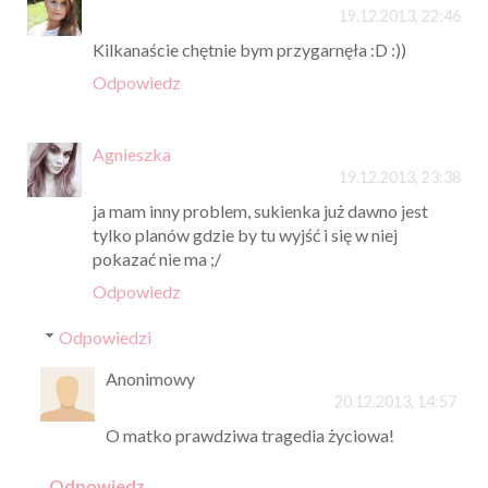
19.12.2013, 22:46
Kilkanaście chętnie bym przygarnęła :D :))
Odpowiedz
Agnieszka
19.12.2013, 23:38
ja mam inny problem, sukienka już dawno jest
tylko planów gdzie by tu wyjść i się w niej
pokazać nie ma ;/
Odpowiedz
Odpowiedzi
Anonimowy
20.12.2013, 14:57
O matko prawdziwa tragedia życiowa!
Odpowiedz