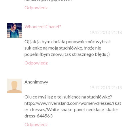
Odpowiedz
WhoneedsChanel?
19.12.2013, 21:18
Oj jak ja bym chciała ponownie móc wybrać
sukienkę na moją studniówkę, może nie
popełniłbym znowu tak strasznego błędu ;)
Odpowiedz
Anonimowy
19.12.2013, 21:18
Olu co myślisz o tej sukience na studniówkę?
http://www.riverisland.com/women/dresses/skat
er-dresses/White-snake-panel-necklace-skater-
dress-644563
Odpowiedz