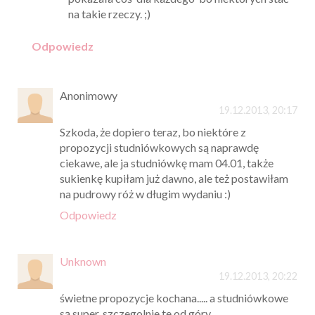
na takie rzeczy. ;)
Odpowiedz
Anonimowy
19.12.2013, 20:17
Szkoda, że dopiero teraz, bo niektóre z
propozycji studniówkowych są naprawdę
ciekawe, ale ja studniówkę mam 04.01, także
sukienkę kupiłam już dawno, ale też postawiłam
na pudrowy róż w długim wydaniu :)
Odpowiedz
Unknown
19.12.2013, 20:22
świetne propozycje kochana..... a studniówkowe
są super, szczegolnie te od góry