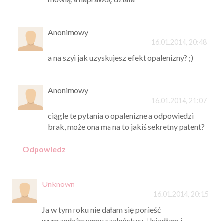
Anonimowy
16.01.2014, 20:48
a na szyi jak uzyskujesz efekt opalenizny? ;)
Anonimowy
16.01.2014, 21:07
ciągle te pytania o opalenizne a odpowiedzi
brak, może ona ma na to jakiś sekretny patent?
Odpowiedz
Unknown
16.01.2014, 20:15
Ja w tym roku nie dałam się ponieść
wyprzedażowemu szaleństwu. Usiadłam i