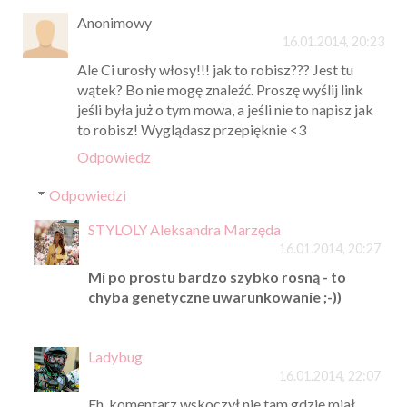
Anonimowy
16.01.2014, 20:23
Ale Ci urosły włosy!!! jak to robisz??? Jest tu
wątek? Bo nie mogę znaleźć. Proszę wyślij link
jeśli była już o tym mowa, a jeśli nie to napisz jak
to robisz! Wyglądasz przepięknie <3
Odpowiedz
Odpowiedzi
STYLOLY Aleksandra Marzęda
16.01.2014, 20:27
Mi po prostu bardzo szybko rosną - to
chyba genetyczne uwarunkowanie ;-))
Ladybug
16.01.2014, 22:07
Eh, komentarz wskoczył nie tam gdzie miał,