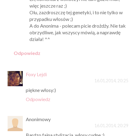
więc jeszcze raz ;)
Olu, zazdroszczę tej genetyki, i to nie tylko w
przypadku włosów ;)
A do Anonima - polecam picie drożdży. Nie tak
obrzydliwe, jak wszyscy mówią, a naprawdę
działa! ^^
Odpowiedz
Foxy Lejdi
16.01.2014, 20:25
piękne włosy:)
Odpowiedz
Anonimowy
16.01.2014, 20:29
Bardzo fajna stylizacja, włosy cudne :)