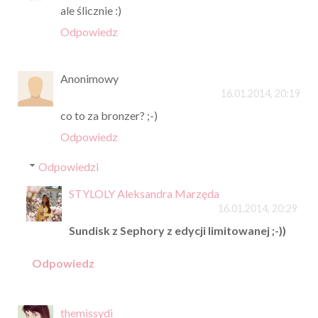
ale ślicznie :)
Odpowiedz
Anonimowy
16.01.2014, 20:19
co to za bronzer? ;-)
Odpowiedz
Odpowiedzi
STYLOLY Aleksandra Marzęda
16.01.2014, 20:29
Sundisk z Sephory z edycji limitowanej ;-))
Odpowiedz
themissydi