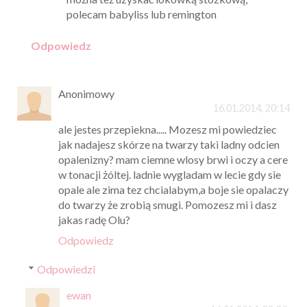
polecam babyliss lub remington
Odpowiedz
Anonimowy
16.01.2014, 20:14
ale jestes przepiekna..... Mozesz mi powiedziec
jak nadajesz skórze na twarzy taki ladny odcien
opalenizny? mam ciemne wlosy brwi i oczy a cere
w tonacji żóltej. ladnie wygladam w lecie gdy sie
opale ale zima tez chcialabym,a boje sie opalaczy
do twarzy że zrobią smugi. Pomozesz mi i dasz
jakas radę Olu?
Odpowiedz
Odpowiedzi
ewan