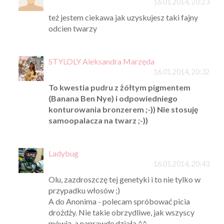
16.01.2014, 20:23
też jestem ciekawa jak uzyskujesz taki fajny
odcien twarzy
STYLOLY Aleksandra Marzęda
16.01.2014, 20:32
To kwestia pudru z żółtym pigmentem
(Banana Ben Nye) i odpowiedniego
konturowania bronzerem ;-)) Nie stosuję
samoopalacza na twarz ;-))
Ladybug
16.01.2014, 20:43
Olu, zazdroszczę tej genetyki i to nie tylko w
przypadku włosów ;)
A do Anonima - polecam spróbować picia
drożdży. Nie takie obrzydliwe, jak wszyscy
mówią, a naprawdę działa ^^