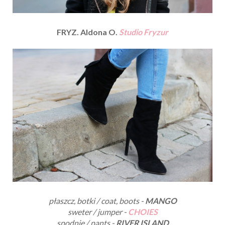
FRYZ. Aldona O.
Studio Fryzur
płaszcz, botki / coat, boots -
MANGO
sweter / jumper -
CHOIES
spodnie / pants -
RIVER ISLAND