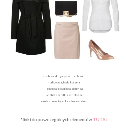
- dobrze skrojony, czarny płaszcz
- taliowana, biała koszula
- beżowa, ołówkowa spódnica
- cieliste szpilki z czubkiem
- mała czarna torebka z łańcuszkiem
*linki do poszczególnych elementów
TUTAJ