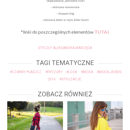
- dopasowane, jeansowe rurki
- skórzana ramoneska
-
shopper bag
- skórzane botki w stylu
biker boots
*linki do poszczególnych elementów
TUTAJ
STYLOLY ALEKSANDRA MARZĘDA
TAGI TEMATYCZNE
#CZARNY PŁASZCZ
#FRYZURY
#LOOK
#MODA
#MODA JESIEŃ
2016
#STYLIZACJE
ZOBACZ RÓWNIEŻ