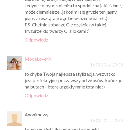
Jedyne co bym zmieniła to spodnie na jakieś inne,
może ciemniejsze...jakoś mi się gryzie ten jasny
jeans z resztą, ale ogólne wrażenie na 5+ :)
P.S. Chętnie zobaczę Cię częściej w takiej
fryzurze, do twarzy Ci z lokami :)
Odpowiedz
ModeLoverin
16.01.2014, 20:30
to chyba Twoja najlepsza stylizacja, wszystko
jest perfekcyjne, począwszy od włosów, kończąc
na butach - ktore urzekły mnie totalnie :)
Odpowiedz
Anonimowy
16.01.2014, 20:30
Lovely outfit! Like your coat so much!