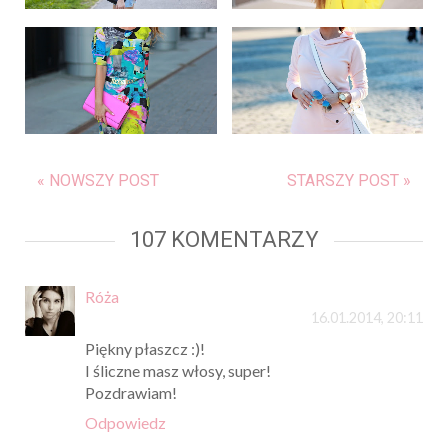
« NOWSZY POST
STARSZY POST »
107 KOMENTARZY
Róża
16.01.2014, 20:11
Piękny płaszcz :)!
I śliczne masz włosy, super!
Pozdrawiam!
Odpowiedz