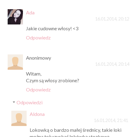
Ada
16.01.2014, 20:12
Jakie cudowne włosy! <3
Odpowiedz
Anonimowy
16.01.2014, 20:14
Witam,
Czym są włosy zrobione?
Odpowiedz
Odpowiedzi
Aldona
16.01.2014, 21:41
Lokowką o bardzo małej średnicy, takie loki
można też uzyskać lokówką stozkową,