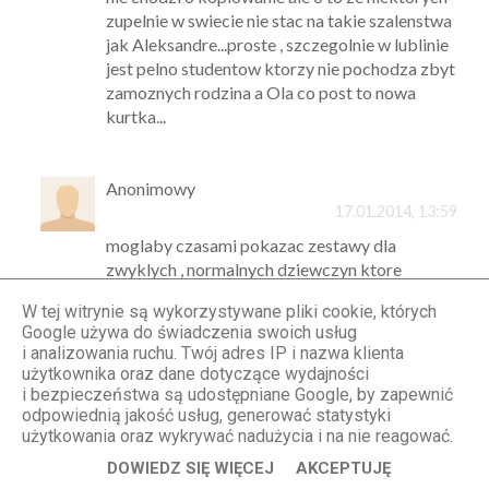
zupelnie w swiecie nie stac na takie szalenstwa
jak Aleksandre...proste , szczegolnie w lublinie
jest pelno studentow ktorzy nie pochodza zbyt
zamoznych rodzina a Ola co post to nowa
kurtka...
Anonimowy
17.01.2014, 13:59
moglaby czasami pokazac zestawy dla
zwyklych , normalnych dziewczyn ktore
ubieraja sie w ciucholandach chodza w tej
W tej witrynie są wykorzystywane pliki cookie, których
samej kurtce przez caly sezon....to bylo by
Google używa do świadczenia swoich usług
ciekawe bo nie sztuka ijest ubierac sie
i analizowania ruchu. Twój adres IP i nazwa klienta
codziennie w nowe rzeczy ale sztuka jest
użytkownika oraz dane dotyczące wydajności
stworzyc cos z niczego w tym przypadku z
i bezpieczeństwa są udostępniane Google, by zapewnić
tych samych czesci garderoby niekoniecznie
odpowiednią jakość usług, generować statystyki
użytkowania oraz wykrywać nadużycia i na nie reagować.
pochadzacych z sieciowek czy innych sklepow
z wyzszymi cenami, znam duzo dziewczyn
DOWIEDZ SIĘ WIĘCEJ
AKCEPTUJĘ
ktore ze mna studiuja i zamiast kupic sweter za