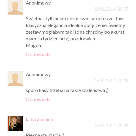
Anonimowy
16.01.2014, 20:37
Świetna stylizacja:) piękne włosy:) a ten zestaw
klasyczna elegancja idealne połączenie. Świetny
zestaw mogłabym tak iśc na chrzciny bo akurat
mam za tydzień heh:) pozdrawiam
Magda
Odpowiedz
Anonimowy
16.01.2014, 20:38
sporo kasy trzeba na takie szaleństwa ;)
Odpowiedz
ladyisfashion
16.01.2014, 20:39
Piękna stylizacja :)