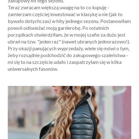
zakupowy hit tego sezonu.
Teraz zwracam większą uwagę na to co kupuję -
zamierzam częściej inwestować w klasykę a nie (jak to
bywało dotychczas) w hity jednego sezonu. Postanowiłam
powoli odświeżać moją garderobę. Po ostatnich
porządkach stwierdziłam, że w mojej szafie za dużo jest
ubrań na tzw. "jeden raz" (nawet ubranych jednorazowo!).
Przy okazji panujących wyprzedaży, wiele się mówi o tym,
żeby rozsądnie podchodzić do zakupowego szaleństwa -
mi się to na szczęście udało i zaopatrzyłam się w kilka
uniwersalnych fasonów.