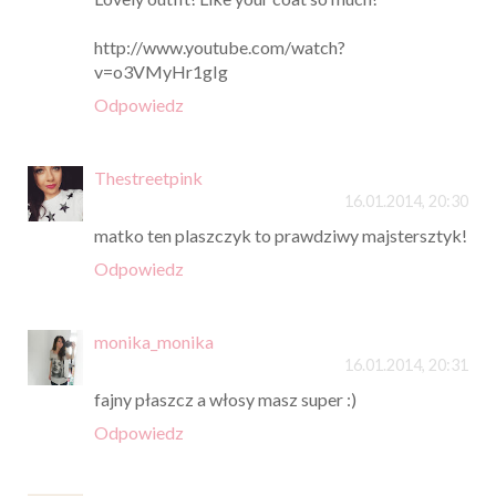
http://www.youtube.com/watch?
v=o3VMyHr1gIg
Odpowiedz
Thestreetpink
16.01.2014, 20:30
matko ten plaszczyk to prawdziwy majstersztyk!
Odpowiedz
monika_monika
16.01.2014, 20:31
fajny płaszcz a włosy masz super :)
Odpowiedz