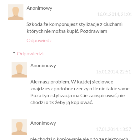
Anonimowy
16.01.2014, 21:01
Szkoda że komponujesz stylizacje z ciuchami
których nie można kupić. Pozdrawiam
Odpowiedz
Odpowiedzi
Anonimowy
16.01.2014, 22:51
Ale masz problem. W każdej sieciowce
znajdziesz podobne rzeczy o ile nie takie same.
Poza tym stylizacja ma Cie zainspirować, nie
chodzi o tk żeby ją kopiować.
Anonimowy
17.01.2014, 13:57
nie chodzi o kopiowanie ale o to ze niektorych