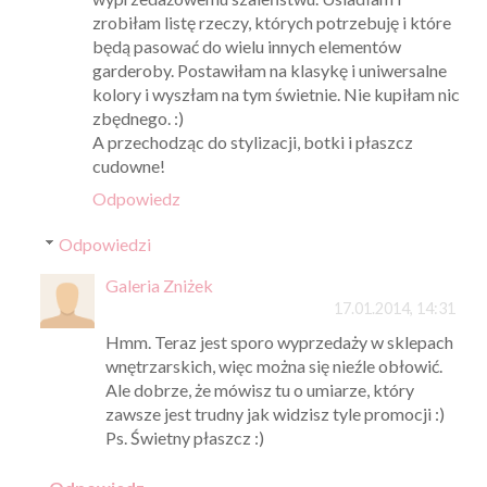
zrobiłam listę rzeczy, których potrzebuję i które
będą pasować do wielu innych elementów
garderoby. Postawiłam na klasykę i uniwersalne
kolory i wyszłam na tym świetnie. Nie kupiłam nic
zbędnego. :)
A przechodząc do stylizacji, botki i płaszcz
cudowne!
Odpowiedz
Odpowiedzi
Galeria Zniżek
17.01.2014, 14:31
Hmm. Teraz jest sporo wyprzedaży w sklepach
wnętrzarskich, więc można się nieźle obłowić.
Ale dobrze, że mówisz tu o umiarze, który
zawsze jest trudny jak widzisz tyle promocji :)
Ps. Świetny płaszcz :)