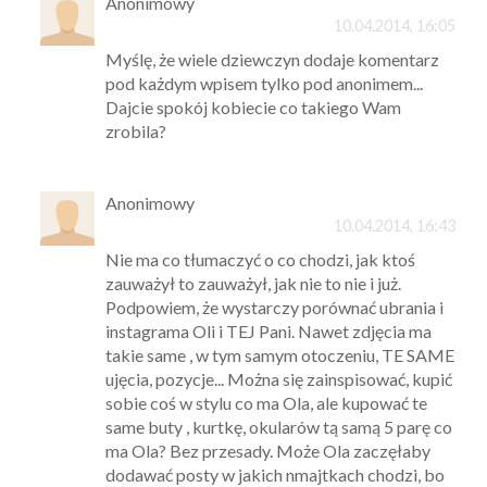
Anonimowy
10.04.2014, 16:05
Myślę, że wiele dziewczyn dodaje komentarz
pod każdym wpisem tylko pod anonimem...
Dajcie spokój kobiecie co takiego Wam
zrobila?
Anonimowy
10.04.2014, 16:43
Nie ma co tłumaczyć o co chodzi, jak ktoś
zauważył to zauważył, jak nie to nie i już.
Podpowiem, że wystarczy porównać ubrania i
instagrama Oli i TEJ Pani. Nawet zdjęcia ma
takie same , w tym samym otoczeniu, TE SAME
ujęcia, pozycje... Można się zainspisować, kupić
sobie coś w stylu co ma Ola, ale kupować te
same buty , kurtkę, okularów tą samą 5 parę co
ma Ola? Bez przesady. Może Ola zaczęłaby
dodawać posty w jakich nmajtkach chodzi, bo