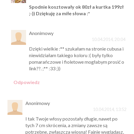
Spodnie kosztowały ok 80zł a kurtka 199zł
;-)) Dziękuję za miłe słowa :*
Anonimowy
10.04.2014, 20:04
Dzięki wielkie :** szukałam na stronie cubusa i
niewidziałam takiego koloru :( były tylko
pomarańczowe i fioletowe mogłabym prosić o
link??. ;** :33 ;))
Odpowiedz
Anonimowy
10.04.2014, 13:52
I tak Twoje włosy pozostały długie, nawet po
tych 7 cm skrócenia, a zmiany zawsze są
potrzebne, zwłaszcza wiosną! Fajnie wyglądasz,