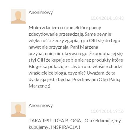
Anonimowy
10.04.2014, 18:43
Moim zdaniem co poniektóre panny
zdecydowanie przesadzają. Same pewnie
większość rzeczy zgapiają po Oli i się do tego
nawet nie przyznaja. Pani Marzena
przynajmniej nie ukrywa tego, że podoba jej się
styl Oli i że kupuje sobie nie raz produkty które
Blogerka pokazuje - chyba o to właśnie chodzi
właścicielce bloga, czyż nie? Uważam, że ta
dyskusja jest zbędna. Pozdrawiam Olę i Panią
Marzenę ;)
Anonimowy
10.04.2014, 19:16
TAKA JEST IDEA BLOGA - Ola reklamuje, my
kupujemy . INSPIRACJA !