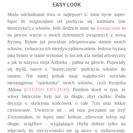
EASY LOOK
Moda odchudzanie trwa w najlepsze! U mnie bycie super-
hiper fit rozpoczęłam od pozbycia się nadmiaru (nie
tłuszczyku!) a włosów. Jeśli śledzicie mnie na
Instagramie
to
na pewno wiecie o moich dylematach związanych z nową
fryzurą. Byłam już poważnie zdesperowana stanem moich
włosów, zwłaszcza ich niezdyscyplinowaniem. Jedyna fryzurą
jaką byłam w stanie wykonać to koczek a'la nieład artystyczny
a jak to nazywa moja Aldonka - palma na głowie. Pojawiały
się myśli, nawet o "drastycznym" podcięciu włosów do
ramion. Nie mniej jednak moje wątpliwości rozwiała
niezastąpiona "opiekunka" moich włosów, czyli fryzjerka
Aldona (
STUDIO FRYZUR
). Problem tkwił w tym, że
włosy faktycznie były już za długie, zbyt ciężkie. Padła
decyzja o skróceniu końcówek o całe 7cm oraz lekkie
cieniowanie. Uwierzcie mi - od razu poczułam się lżej!
Zrozumiałam, że lepiej mieć krótsze, zdrowsze włosy niż
długie, uciążliwe - wyglądające chyba dobrze tylko na
zdjęciach, bo rzeczywistości nie są łatwe w stylizowaniu.