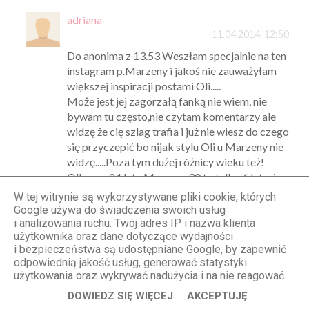
adriana
11.04.2014, 12:50
Do anonima z 13.53 Weszłam specjalnie na ten
instagram p.Marzeny i jakoś nie zauważyłam
większej inspiracji postami Oli.....
Może jest jej zagorzałą fanką nie wiem, nie
bywam tu często,nie czytam komentarzy ale
widzę że cię szlag trafia i już nie wiesz do czego
się przyczepić bo nijak stylu Oli u Marzeny nie
widzę.....Poza tym dużej różnicy wieku też!
Olka ma 24 lata,Marzena 30 to tylko 6 lat wiec
nie przesadzaj.Nawet jeśli coś ,,zgapia,, to jak
W tej witrynie są wykorzystywane pliki cookie, których
pooglądałam jej zdjęcia nie jest w tym
Google używa do świadczenia swoich usług
śmieszna (co sugerujesz)! Więc daj sobie na
i analizowania ruchu. Twój adres IP i nazwa klienta
użytkownika oraz dane dotyczące wydajności
wstrzymanie,bo jad który wypluwasz pewnego
i bezpieczeństwa są udostępniane Google, by zapewnić
dnia może i ciebie zatruć.Poza tym wieź miej
odpowiednią jakość usług, generować statystyki
odwagę komentować nie jako anonim......
użytkowania oraz wykrywać nadużycia i na nie reagować.
Co boisz się że ktoś wejdzie na twojego bloga
DOWIEDZ SIĘ WIĘCEJ
AKCEPTUJĘ
(jeśli posiadasz) i będzie oceniał jak ty