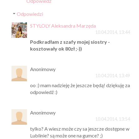
Odpowiedz
Odpowiedzi
STYLOLY Aleksandra Marzęda
10.04.2014, 13:44
Podkradłam z szafy mojej siostry -
kosztowały ok 80zł ;-))
Anonimowy
10.04.2014, 13:49
oo :) mam nadzieję że jeszcze będą! dziękuję za
odpowiedź :)
Anonimowy
10.04.2014, 13:54
tylko? A wiesz może czy sa jeszcze dostępne w
Lublinie? są może one na gumce? ;)