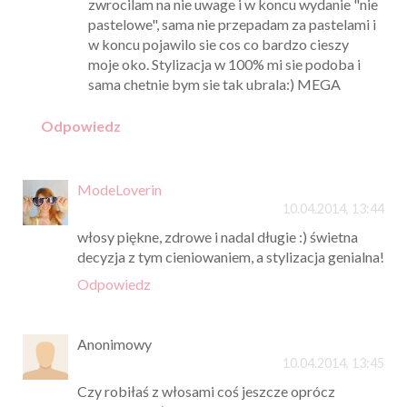
zwrocilam na nie uwage i w koncu wydanie "nie
pastelowe", sama nie przepadam za pastelami i
w koncu pojawilo sie cos co bardzo cieszy
moje oko. Stylizacja w 100% mi sie podoba i
sama chetnie bym sie tak ubrala:) MEGA
Odpowiedz
ModeLoverin
10.04.2014, 13:44
włosy piękne, zdrowe i nadal długie :) świetna
decyzja z tym cieniowaniem, a stylizacja genialna!
Odpowiedz
Anonimowy
10.04.2014, 13:45
Czy robiłaś z włosami coś jeszcze oprócz