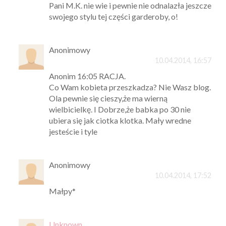
Pani M.K. nie wie i pewnie nie odnalazła jeszcze
swojego stylu tej części garderoby, o!
Anonimowy
10.04.2014, 16:57
Anonim 16:05 RACJA.
Co Wam kobieta przeszkadza? Nie Wasz blog.
Ola pewnie się cieszy,że ma wierną
wielbicielkę. I Dobrze,że babka po 30 nie
ubiera się jak ciotka klotka. Mały wredne
jesteście i tyle
Anonimowy
10.04.2014, 17:52
Małpy*
Unknown