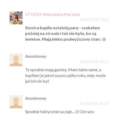
STYLOLY Aleksandra Marzęda
10.04.2014, 14:02
Siostra kupiła ostatnią parę - szukałam
później na stronie i też nie było, bo są
świetne. Mają lekko podwyższony stan ;-))
Anonimowy
10.04.2014, 16:12
Te spodnie mają gumkę. Mam takie same, a
kupiłam je jakoś na początku roku, więc może
już ich nie być
Anonimowy
11.04.2014, 15:10
Spodnie faktycznie sa zaje....:D Od razu