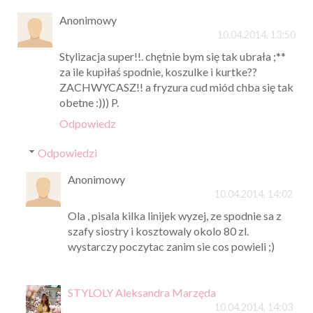
Anonimowy
10.04.2014, 13:50
Stylizacja super!!. chętnie bym się tak ubrała ;**
za ile kupiłaś spodnie, koszulke i kurtke??
ZACHWYCASZ!! a fryzura cud miód chba się tak
obetne :))) P.
Odpowiedz
Odpowiedzi
Anonimowy
10.04.2014, 14:02
Ola , pisala kilka linijek wyzej, ze spodnie sa z
szafy siostry i kosztowaly okolo 80 zl.
wystarczy poczytac zanim sie cos powieli ;)
STYLOLY Aleksandra Marzęda
10.04.2014, 14:03