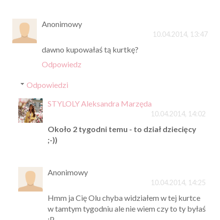
Anonimowy
10.04.2014, 13:47
dawno kupowałaś tą kurtkę?
Odpowiedz
Odpowiedzi
STYLOLY Aleksandra Marzęda
10.04.2014, 14:02
Około 2 tygodni temu - to dział dziecięcy
;-))
Anonimowy
10.04.2014, 14:25
Hmm ja Cię Olu chyba widziałem w tej kurtce
w tamtym tygodniu ale nie wiem czy to ty byłaś
:P