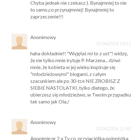
Chyba jednak nie czekasz:). Bynajmniej to nie
to samo,co przynajmniej! Bynajmniej to
zaprzeczenie!!!
Anonimowy
10.04.2014, 14:21
haha dokładnie!! "Wyjęłaś mi to z ust"! widzę,
że nie tylko mnie irytuje P. Marzena... dziwi
mnie, że kobieta w jej wieku inspiruje się
"młodzieżowymi" blogami, z całym
szacunkiem ale po 30-tce NIE ZROBISZ Z
SIEBIE NASTOLATKI, tylko dlatego, że
ubierzesz się młodzieżwo, w Twoim przypadku
tak samo jak Ola;/
Anonimowy
10.04.2014, 15:41
Anonimie nr 2 a Ty co, przyjaciółka polonistka