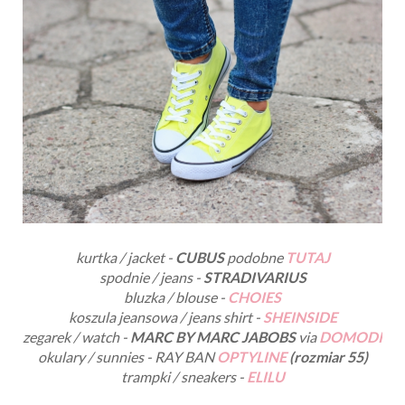
kurtka / jacket -
CUBUS
podobne
TUTAJ
spodnie / jeans -
STRADIVARIUS
bluzka / blouse -
CHOIES
koszula jeansowa / jeans shirt -
SHEINSIDE
zegarek / watch -
MARC BY MARC JABOBS
via
DOMODI
okulary / sunnies - RAY BAN
OPTYLINE
(rozmiar 55)
trampki / sneakers -
ELILU