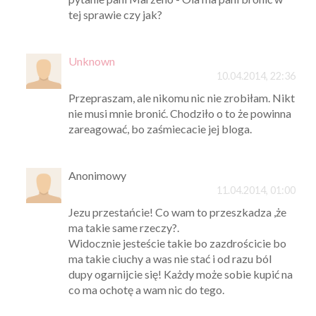
tej sprawie czy jak?
Unknown
10.04.2014, 22:36
Przepraszam, ale nikomu nic nie zrobiłam. Nikt
nie musi mnie bronić. Chodziło o to że powinna
zareagować, bo zaśmiecacie jej bloga.
Anonimowy
11.04.2014, 01:00
Jezu przestańcie! Co wam to przeszkadza ,że
ma takie same rzeczy?.
Widocznie jesteście takie bo zazdrościcie bo
ma takie ciuchy a was nie stać i od razu ból
dupy ogarnijcie się! Każdy może sobie kupić na
co ma ochotę a wam nic do tego.