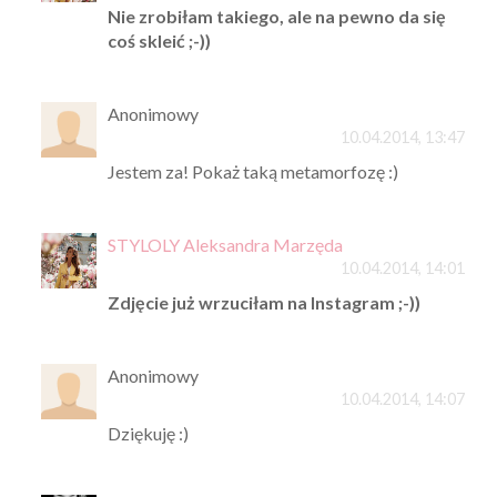
Nie zrobiłam takiego, ale na pewno da się
coś skleić ;-))
Anonimowy
10.04.2014, 13:47
Jestem za! Pokaż taką metamorfozę :)
STYLOLY Aleksandra Marzęda
10.04.2014, 14:01
Zdjęcie już wrzuciłam na Instagram ;-))
Anonimowy
10.04.2014, 14:07
Dziękuję :)