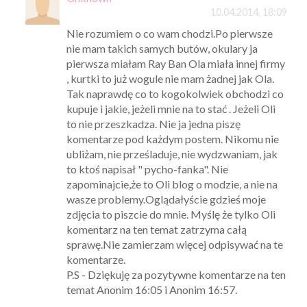
10.04.2014, 18:09
Nie rozumiem o co wam chodzi.Po pierwsze
nie mam takich samych butów, okulary ja
pierwsza miałam Ray Ban Ola miała innej firmy
, kurtki to już wogule nie mam żadnej jak Ola.
Tak naprawdę co to kogokolwiek obchodzi co
kupuje i jakie, jeżeli mnie na to stać . Jeżeli Oli
to nie przeszkadza. Nie ja jedna piszę
komentarze pod każdym postem. Nikomu nie
ubliżam, nie prześladuje, nie wydzwaniam, jak
to ktoś napisał " pycho-fanka". Nie
zapominajcie,że to Oli blog o modzie, a nie na
wasze problemy.Oglądałyście gdzieś moje
zdjęcia to piszcie do mnie. Myślę że tylko Oli
komentarz na ten temat zatrzyma całą
sprawę.Nie zamierzam więcej odpisywać na te
komentarze.
P.S - Dziękuję za pozytywne komentarze na ten
temat Anonim 16:05 i Anonim 16:57.