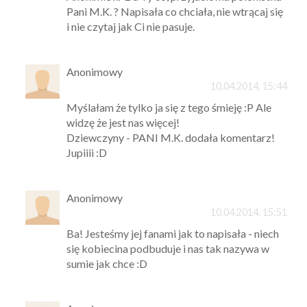
Pani M.K. ? Napisała co chciała, nie wtrącaj się
i nie czytaj jak Ci nie pasuje.
Anonimowy
10.04.2014, 15:44
Myślałam że tylko ja się z tego śmieję :P Ale
widzę że jest nas więcej!
Dziewczyny - PANI M.K. dodała komentarz!
Jupiiii :D
Anonimowy
10.04.2014, 15:51
Ba! Jesteśmy jej fanami jak to napisała - niech
się kobiecina podbuduje i nas tak nazywa w
sumie jak chce :D