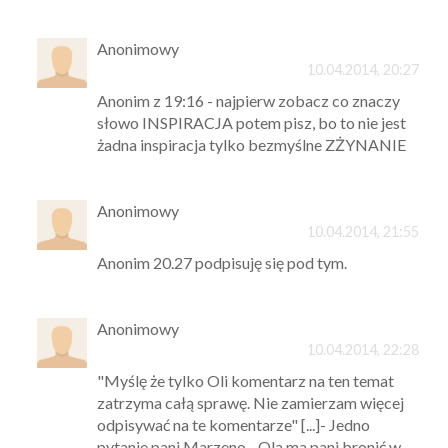
Anonimowy
10.04.2014, 20:27
Anonim z 19:16 - najpierw zobacz co znaczy
słowo INSPIRACJA potem pisz, bo to nie jest
żadna inspiracja tylko bezmyślne ZŻYNANIE
Anonimowy
10.04.2014, 21:55
Anonim 20.27 podpisuję się pod tym.
Anonimowy
10.04.2014, 22:28
"Myślę że tylko Oli komentarz na ten temat
zatrzyma całą sprawę. Nie zamierzam więcej
odpisywać na te komentarze" [...]- Jedno
pytanie pani Marzeno - Ola ma pani bronić w