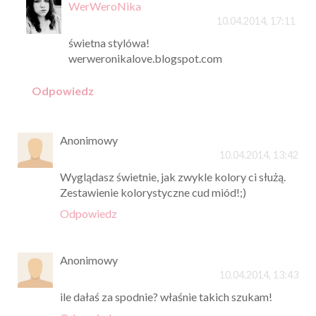
WerWeroNika
10.04.2014, 17:11
świetna stylówa!
werweronikalove.blogspot.com
Odpowiedz
Anonimowy
10.04.2014, 13:42
Wyglądasz świetnie, jak zwykle kolory ci służą.
Zestawienie kolorystyczne cud miód!;)
Odpowiedz
Anonimowy
10.04.2014, 13:43
ile dałaś za spodnie? właśnie takich szukam!