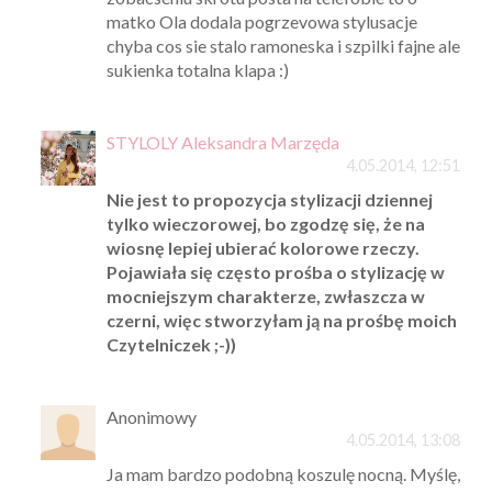
matko Ola dodala pogrzevowa stylusacje
chyba cos sie stalo ramoneska i szpilki fajne ale
sukienka totalna klapa :)
STYLOLY Aleksandra Marzęda
4.05.2014, 12:51
Nie jest to propozycja stylizacji dziennej
tylko wieczorowej, bo zgodzę się, że na
wiosnę lepiej ubierać kolorowe rzeczy.
Pojawiała się często prośba o stylizację w
mocniejszym charakterze, zwłaszcza w
czerni, więc stworzyłam ją na prośbę moich
Czytelniczek ;-))
Anonimowy
4.05.2014, 13:08
Ja mam bardzo podobną koszulę nocną. Myślę,