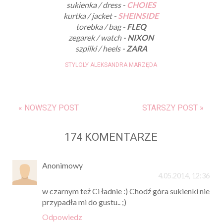
sukienka / dress -
CHOIES
kurtka / jacket -
SHEINSIDE
torebka / bag -
FLEQ
zegarek / watch -
NIXON
szpilki / heels -
ZARA
STYLOLY ALEKSANDRA MARZĘDA
« NOWSZY POST
STARSZY POST »
174 KOMENTARZE
Anonimowy
4.05.2014, 12:36
w czarnym też Ci ładnie :) Chodź góra sukienki nie
przypadła mi do gustu.. ;)
Odpowiedz