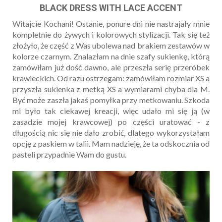
BLACK DRESS WITH LACE ACCENT
Witajcie Kochani! Ostanie, ponure dni nie nastrajały mnie
kompletnie do żywych i kolorowych stylizacji. Tak się też
złożyło, że część z Was ubolewa nad brakiem zestawów w
kolorze czarnym. Znalazłam na dnie szafy sukienkę, którą
zamówiłam już dość dawno, ale przeszła serię przeróbek
krawieckich. Od razu ostrzegam: zamówiłam rozmiar XS a
przyszła sukienka z metką XS a wymiarami chyba dla M.
Być może zaszła jakaś pomyłka przy metkowaniu. Szkoda
mi było tak ciekawej kreacji, więc udało mi się ją (w
zasadzie mojej krawcowej) po części uratować - z
długością nic się nie dało zrobić, dlatego wykorzystałam
opcję z paskiem w talii. Mam nadzieję, że ta odskocznia od
pasteli przypadnie Wam do gustu.