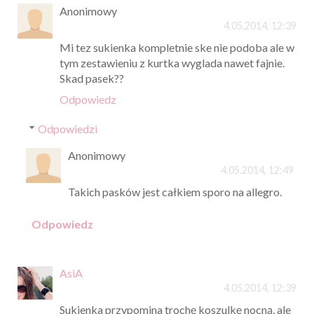
Anonimowy
4.05.2014, 12:39
Mi tez sukienka kompletnie ske nie podoba ale w
tym zestawieniu z kurtka wyglada nawet fajnie.
Skad pasek??
Odpowiedz
Odpowiedzi
Anonimowy
4.05.2014, 12:49
Takich pasków jest całkiem sporo na allegro.
Odpowiedz
AsiA
4.05.2014, 12:39
Sukienka przypomina trochę koszulkę nocną, ale