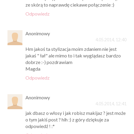
ze skórą to naprawdę ciekawe połączenie :)
Odpowiedz
Anonimowy
4.05.2014, 12:40
Hm jakoś ta stylizacja moim zdaniem nie jest
jakaś " łał" ale mimo to i tak wyglądasz bardzo
dobrze :-) pozdrawiam
Magda
Odpowiedz
Anonimowy
4.05.2014, 12:41
jak dbasz o włosy i jak robisz makijaz ? jest może
o tym jakiś post ? hih :) z góry dziękuje za
odpowiedź ! :*