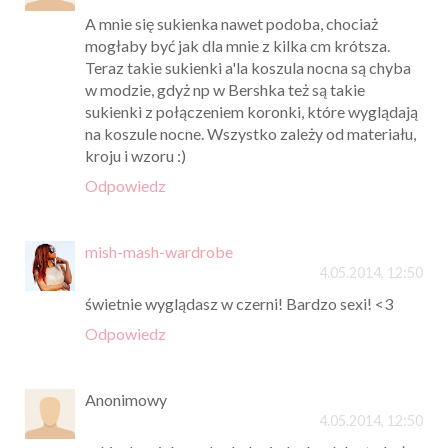
A mnie się sukienka nawet podoba, chociaż
mogłaby być jak dla mnie z kilka cm krótsza.
Teraz takie sukienki a'la koszula nocna są chyba
w modzie, gdyż np w Bershka też są takie
sukienki z połączeniem koronki, które wyglądają
na koszule nocne. Wszystko zależy od materiału,
kroju i wzoru :)
Odpowiedz
mish-mash-wardrobe
4.05.2014, 12:50
świetnie wyglądasz w czerni! Bardzo sexi! <3
Odpowiedz
Anonimowy
4.05.2014, 12:50