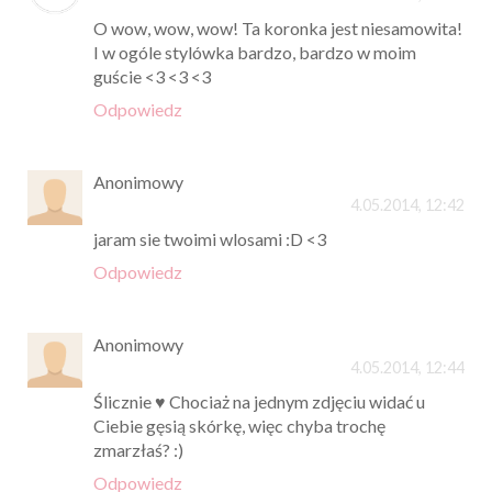
O wow, wow, wow! Ta koronka jest niesamowita!
I w ogóle stylówka bardzo, bardzo w moim
guście <3 <3 <3
Odpowiedz
Anonimowy
4.05.2014, 12:42
jaram sie twoimi wlosami :D <3
Odpowiedz
Anonimowy
4.05.2014, 12:44
Ślicznie ♥ Chociaż na jednym zdjęciu widać u
Ciebie gęsią skórkę, więc chyba trochę
zmarzłaś? :)
Odpowiedz