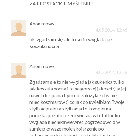
ZA PROSTACKIE MYŚLENIE!
Anonimowy
4.05.2014, 12:46
ok. zgadzam się, ale to serio wygląda jak
koszula nocna
Anonimowy
4.05.2014, 12:48
Zgadzam sie to nie wyglada jak sukenka tylko
jak koszula nocna i to najgorszej jakosci :) ja jej
nawet do spania bym nie zalozyla zeby nie
miec koszmarow :) co jak co uwielbiam Twoje
stylizacje ale ta stylizacja to kompletna
porazka pozatm czern wiosna w total looku
wyglada nieciekawie wrec pogrzebowo :) w
sumie pierwsze moje skojarzenie po
zobacseniu skrotu posta na telefobie to o