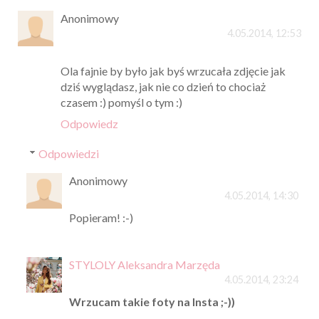
Anonimowy
4.05.2014, 12:53
Ola fajnie by było jak byś wrzucała zdjęcie jak
dziś wyglądasz, jak nie co dzień to chociaż
czasem :) pomyśl o tym :)
Odpowiedz
Odpowiedzi
Anonimowy
4.05.2014, 14:30
Popieram! :-)
STYLOLY Aleksandra Marzęda
4.05.2014, 23:24
Wrzucam takie foty na Insta ;-))