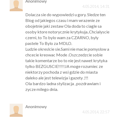
Anonimowy
4.05.2014, 14:31
Dolacza sie do wypowiedzi u gory. Sledze ten
Blog od jakiegos czasu i mam wrazenie ze
obojetnie jaki zestaw Ola doda to ciagle sa
osoby ktore notorycznie krytykuja..Chcialyscie
czerni, to To bylo wam za CZARNO, byly
pastele To Bylo za MDLO.
Ludzie okreslcie sie.Sami nie macie pomyslow a
chcecie kreowac Mode .Oszczedzcie sobie
takie komentarze bo to nie jest nawet krytyka
tylko BEZGUSCIE!!!!!JA moge rozumiec ze
niektorzy pochoda z wsi gdzie do miasta
daleko ale jest telewizja i gazety ,!!!
Ola bardzo ladna stylizacja , pozdrawiam i
zycze milego dnia.
Anonimowy
4.05.2014, 22:57