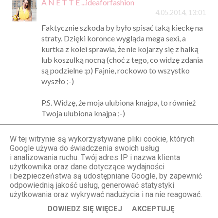
A N E T T E ...ideaforfashion
4.05.2014, 13:01
Faktycznie szkoda by było spisać taką kieckę na
straty. Dzięki koronce wygląda mega sexi, a
kurtka z kolei sprawia, że nie kojarzy się z halką
lub koszulką nocną (choć z tego, co widzę zdania
są podzielne :p) Fajnie, rockowo to wszystko
wyszło ;-)
P.S. Widzę, że moja ulubiona knajpa, to również
Twoja ulubiona knajpa ;-)
Odpowiedz
W tej witrynie są wykorzystywane pliki cookie, których
Google używa do świadczenia swoich usług
i analizowania ruchu. Twój adres IP i nazwa klienta
Anonimowy
użytkownika oraz dane dotyczące wydajności
4.05.2014, 13:02
i bezpieczeństwa są udostępniane Google, by zapewnić
odpowiednią jakość usług, generować statystyki
Kiedy bedzie stylizacja z nowymi sneakersami ?/
użytkowania oraz wykrywać nadużycia i na nie reagować.
Odpowiedz
DOWIEDZ SIĘ WIĘCEJ
AKCEPTUJĘ