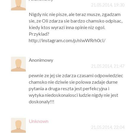
21.05.2014, 19:30
Nigdy nic nie pisze, ale teraz musze, zgadzam
sie, ze Oli zdarza sie bardzo chamsko odpisac,
kiedy ktos wyrazi inna opinie niz ogol.
Przyklad?
http://instagram.com/p/nIwWRrh0cI/
Anonimowy
21.05.2014, 21:47
pewnie ze jej sie zdarza czasami odpowiedziec
chamsko nie dziwie sie polowa zadaje durne
pytania a druga reszta jest perfekcyjna i
wytyka niedoskonalosci ludzie nigdy nie jest
doskonaly!!!
Unknown
21.05.2014, 22:04