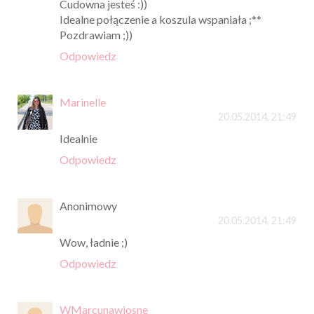
Cudowna jesteś :))
Idealne połączenie a koszula wspaniała ;**
Pozdrawiam ;))
Odpowiedz
Marinelle
20.05.2014, 21:49
Idealnie
Odpowiedz
Anonimowy
20.05.2014, 21:49
Wow, ładnie ;)
Odpowiedz
WMarcunawiosne