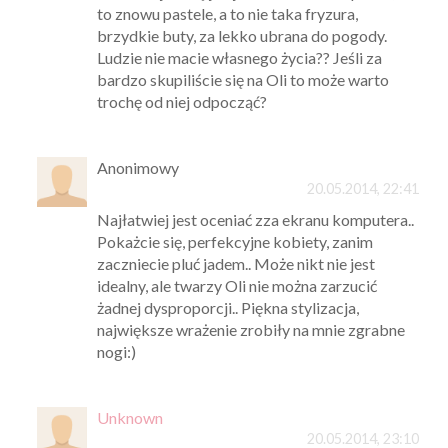
to znowu pastele, a to nie taka fryzura,
brzydkie buty, za lekko ubrana do pogody.
Ludzie nie macie własnego życia?? Jeśli za
bardzo skupiliście się na Oli to może warto
trochę od niej odpocząć?
Anonimowy
20.05.2014, 22:41
Najłatwiej jest oceniać zza ekranu komputera..
Pokażcie się, perfekcyjne kobiety, zanim
zaczniecie pluć jadem.. Może nikt nie jest
idealny, ale twarzy Oli nie można zarzucić
żadnej dysproporcji.. Piękna stylizacja,
największe wrażenie zrobiły na mnie zgrabne
nogi:)
Unknown
20.05.2014, 23:10