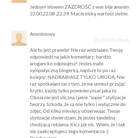
Jednym słowem ZAZDROŚĆ z was bije anonim
22.00,22.08 ,22.29. Macie niską wartość siebie.
Anonimowy
21.05.2014, 00:41
Ale to jest prawda! Nie raz widzialam Twoją
odpowiedź na jakis komentarz, bardzo
arogancko odpisujesz! Jesteś mało
sympatyczną blogerką, napisze to po raz
kolejny: NADRABIASZ TYLKO URODĄ. Nie
raz spotkalam sie z tym, że nie umiesz przyjąć
krytki, każdy tylko powinien pisać jaka to
Olusia nie jest sliczna i jakie "super" stylizacje
tworzy. Szkoda, że są one tylko i wyłącznie do
zdjęć. Od kilku miesięcy obserwując Twoje
stylizacje stwierdzam, że jesteś tandetną
chodzącą reklama. Kicz jak nic. Wiem, że i tak
nie zaakceptujesz tego komentarza ;)
Pozdrawiam