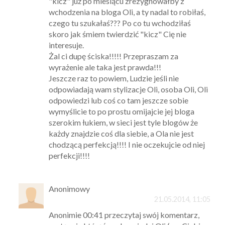
"kicz" już po miesiącu zrezygnowałby z
wchodzenia na bloga Oli, a ty nadal to robiłaś,
czego tu szukałaś??? Po co tu wchodziłaś
skoro jak śmiem twierdzić "kicz" Cię nie
interesuje.
Żal ci dupę ściska!!!!! Przepraszam za
wyrażenie ale taka jest prawda!!!
Jeszcze raz to powiem, Ludzie jeśli nie
odpowiadają wam stylizacje Oli, osoba Oli, Oli
odpowiedzi lub coś co tam jeszcze sobie
wymyślicie to po prostu omijajcie jej bloga
szerokim łukiem, w sieci jest tyle blogów że
każdy znajdzie coś dla siebie, a Ola nie jest
chodzącą perfekcją!!!! I nie oczekujcie od niej
perfekcji!!!!
Anonimowy
21.05.2014, 11:05
Anonimie 00:41 przeczytaj swój komentarz,