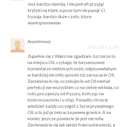
Jest bardzo niemila, i nie potrafi przyjąć
krytyki na klate, a poza tym nie pasujr Ci
fryzuja, bardzo duze czoło, ktore
wyeksponowalas
Anonimowy
20.05.2014, 22:40
Zupełnie się z Wami nie zgadzam. Szczerze to
na miejscu Oli, czytając te bezsensowne
komentarze niektórych osób, odpisywałabym
w bardziej nie miły sposób niż zarzucacie Oli.
Zastanówcie się, oczekujecie od Oli niemal
perfekcji we wszystkim co na siebie wkłada, co
robi, począwszy od fryzury, kończąc na
kolorze paznokci u stóp. Ponadto chcecie
wiedzieć każdy szczegół z życia prywatnego
Oli, a to już przekracza pewne granice. A na
koniec jeszcze powiecie że jest nie miła.
Zachowujcie się jak jakieś francuskie pieski, a