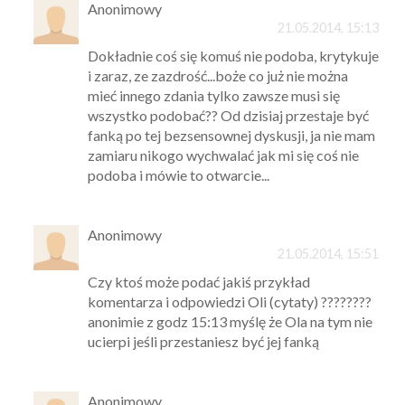
Anonimowy
21.05.2014, 15:13
Dokładnie coś się komuś nie podoba, krytykuje
i zaraz, ze zazdrość...boże co już nie można
mieć innego zdania tylko zawsze musi się
wszystko podobać?? Od dzisiaj przestaje być
fanką po tej bezsensownej dyskusji, ja nie mam
zamiaru nikogo wychwalać jak mi się coś nie
podoba i mówie to otwarcie...
Anonimowy
21.05.2014, 15:51
Czy ktoś może podać jakiś przykład
komentarza i odpowiedzi Oli (cytaty) ????????
anonimie z godz 15:13 myślę że Ola na tym nie
ucierpi jeśli przestaniesz być jej fanką
Anonimowy