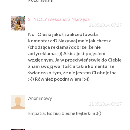
STYLOLY Aleksandra Marzęda
21.05.2014, 07:27
No i Olusia jakoś zaakceptowała
komentarz :D Nazywaj mnie jak chcesz
(chodząca reklama?dobrze, że nie
antyreklama ;-)) A kicz jest pojęciem
względnym. Ja w przeciwieństwie do Ciebie
znam swoją wartość a takie komentarze
świadczą o tym, że nie jestem Ci obojętna
;-)) Również pozdrawiam! ;-))
Anonimowy
21.05.2014, 09:27
Empatia: Boziuu biedne hejterkiiii :(((