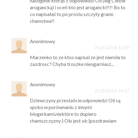
następnie którąś z odpowiedzi Oli (wg Ciebie
arogancką) i oceń kto jest arogancki!!!! Bo to
co napisałaś to po prostu szczyty granic
chamstwa!!
Anonimowy
21.05.2014, 12:59
Marzenko to ze ktos napisal ze jest niemila to
zazdrosc? Chyba troszke nieogarniasz...
Anonimowy
21.05.2014, 14:17
Dziewczyny przestańcie.odpowiedzi Oli są
spoko w porównaniu z innymi
blogerkami.niektóre to dopiero
chamszczyzny:) Olu jest ok:)pozdrawiam