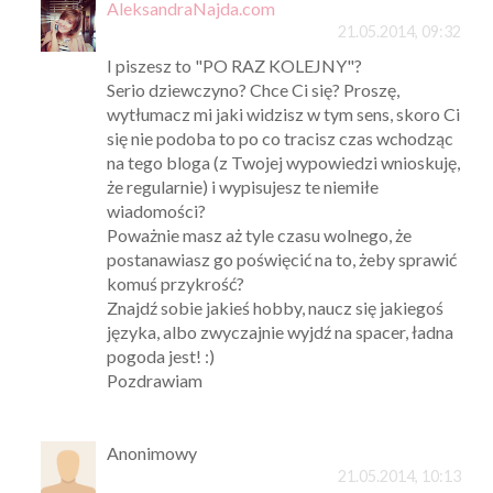
AleksandraNajda.com
21.05.2014, 09:32
I piszesz to "PO RAZ KOLEJNY"?
Serio dziewczyno? Chce Ci się? Proszę,
wytłumacz mi jaki widzisz w tym sens, skoro Ci
się nie podoba to po co tracisz czas wchodząc
na tego bloga (z Twojej wypowiedzi wnioskuję,
że regularnie) i wypisujesz te niemiłe
wiadomości?
Poważnie masz aż tyle czasu wolnego, że
postanawiasz go poświęcić na to, żeby sprawić
komuś przykrość?
Znajdź sobie jakieś hobby, naucz się jakiegoś
języka, albo zwyczajnie wyjdź na spacer, ładna
pogoda jest! :)
Pozdrawiam
Anonimowy
21.05.2014, 10:13