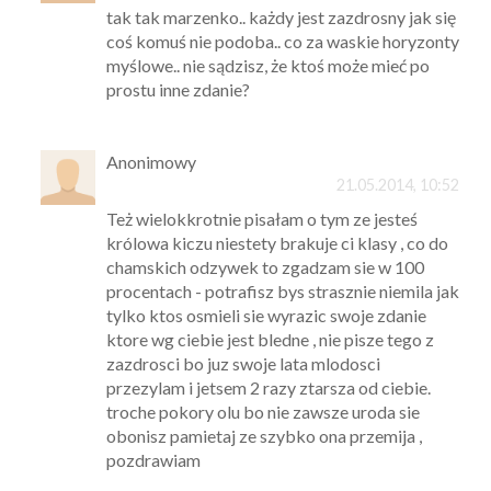
tak tak marzenko.. każdy jest zazdrosny jak się
coś komuś nie podoba.. co za waskie horyzonty
myślowe.. nie sądzisz, że ktoś może mieć po
prostu inne zdanie?
Anonimowy
21.05.2014, 10:52
Też wielokkrotnie pisałam o tym ze jesteś
królowa kiczu niestety brakuje ci klasy , co do
chamskich odzywek to zgadzam sie w 100
procentach - potrafisz bys strasznie niemila jak
tylko ktos osmieli sie wyrazic swoje zdanie
ktore wg ciebie jest bledne , nie pisze tego z
zazdrosci bo juz swoje lata mlodosci
przezylam i jetsem 2 razy ztarsza od ciebie.
troche pokory olu bo nie zawsze uroda sie
obonisz pamietaj ze szybko ona przemija ,
pozdrawiam