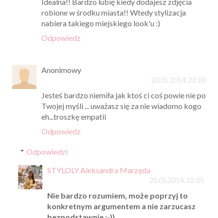
Idealna!! Bardzo lubię kiedy dodajesz zdjęcia
robione w środku miasta!! Wtedy stylizacja
nabiera takiego miejskiego look'u :)
Odpowiedz
Anonimowy
20.05.2014, 22:00
Jesteś bardzo niemiła jak ktoś ci coś powie nie po
Twojej myśli ... uważasz się za nie wiadomo kogo
eh...troszkę empatii
Odpowiedz
Odpowiedzi
STYLOLY Aleksandra Marzęda
20.05.2014, 22:05
Nie bardzo rozumiem, może poprzyj to
konkretnym argumentem a nie zarzucasz
bezpodstawnie ;-))