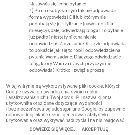
Nasuwaja się jedno pytanie:
1) Po co osoby, którym tak nie odpowiada
forma wypowiedzi Oli lub którym nie
podobają się jej stylizacje (nawet od kilku
miesięcy), dalej odwiedzają bloga? To pytanie
juz padło i niestety nikt na nie nie
odpowiedział. Zarzucacie Oli że źle odpowiada
to pokażcie jak się to robi i odpowiedzcie na
pytanie Wam zadane. Dlaczego odwiedzacie
blog, który Wam z różnych przyczyn nie
odpowiada? Krótko i zwięźle proszę
W tej witrynie są wykorzystywane pliki cookie, których
Anonimowy
Google używa do świadczenia swoich usług
22.05.2014, 12:10
i analizowania ruchu. Twój adres IP i nazwa klienta
użytkownika oraz dane dotyczące wydajności
Wierna fanka oh ah! :D
i bezpieczeństwa są udostępniane Google, by zapewnić
odpowiednią jakość usług, generować statystyki
Odpowiedz
użytkowania oraz wykrywać nadużycia i na nie reagować.
DOWIEDZ SIĘ WIĘCEJ
AKCEPTUJĘ