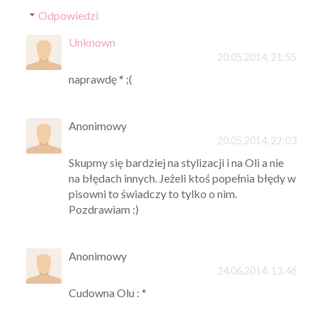
Odpowiedzi
Unknown
20.05.2014, 21:55
naprawdę * ;(
Anonimowy
20.05.2014, 22:03
Skupmy się bardziej na stylizacji i na Oli a nie
na błędach innych. Jeżeli ktoś popełnia błędy w
pisowni to świadczy to tylko o nim.
Pozdrawiam :)
Anonimowy
24.06.2014, 13:46
Cudowna Olu : *