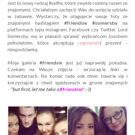
Jest to nowy rodzaj #selfie, które zwykle robimy razem ze
znajomymi. Chciałabym zachęcić Was do wzięcia udziału
w zabawie. Wystarczy, że otagujecie swoje foty ze
znajomymi hashtagiem
#friendsie #somersby
na
platformach typu Instagram, Facebook czy Twitter. Lord
Somersby ma w planach sprawić wybrańcom (osobom
pełnoletnim, które akceptują
regulamin
) prezent -
niespodziankę.
Moja galeria
#friendsie
jest już naprawdę pokaźna.
Czekam na Wasze zdjęcia - wrzucajcie linki w
komentarzach. Na koniec rada ode mnie: bawcie się i
korzystajcie z chwil spędzonych w gronie znajomych
-
"but first, let me take a
#friendsie
" ;-))