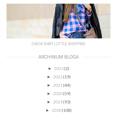
CHECK SHIRT | LITTLE SHOPPING
ARCHIWUM BLOGA
2023
(2)
►
2022
(19)
►
2021
(44)
►
2020
(59)
►
2019
(93)
►
2018
(108)
►