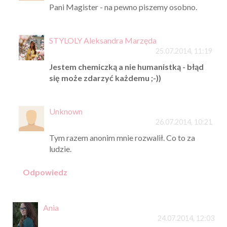
Pani Magister - na pewno piszemy osobno.
STYLOLY Aleksandra Marzęda
25.07.2014, 11:19
Jestem chemiczką a nie humanistką - błąd
się może zdarzyć każdemu ;-))
Unknown
26.07.2014, 10:21
Tym razem anonim mnie rozwalił. Co to za
ludzie.
Odpowiedz
Ania
24.07.2014, 12:03