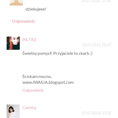
24.07.2014, 15:34
dziekujeee!
Odpowiedz
PA.TRZ
23.07.2014, 20:47
Świetny pomysł! Przyjaciele to skarb :)
Ściskam mocno,
www.IWASJA.blogspot.com
Odpowiedz
Cammy
23.07.2014, 23:32