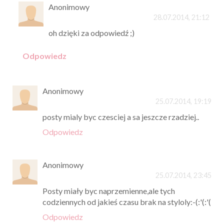
Anonimowy
28.07.2014, 21:12
oh dzięki za odpowiedź ;)
Odpowiedz
Anonimowy
25.07.2014, 19:19
posty mialy byc czesciej a sa jeszcze rzadziej..
Odpowiedz
Anonimowy
25.07.2014, 23:45
Posty miały byc naprzemienne,ale tych
codziennych od jakieś czasu brak na styloly:-(:'(:'(
Odpowiedz