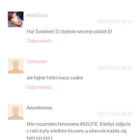
llealicious
23.07.2014, 18:14
Ha! Świetne!:D chętnie wezmę udział:))!
Odpowiedz
Unknown
23.07.2014, 18:19
ale fajnie fotki masz cudne
Odpowiedz
Anonimowy
23.07.2014, 18:40
Nie rozumiem fenomenu #SELFIE. Kiedyś zdjęcia
z reki były wielkim kiczem, a obecnie każdy się
tym szczyci.