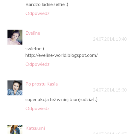
Bardzo ladne selfie :)
Odpowiedz
Eveline
24.07.2014, 13:40
swietne:)
http://eveline-world.blogspot.com/
Odpowiedz
Po prostu Kasia
24.07.2014, 15:30
super akcja też w niej biorę udział :)
Odpowiedz
Katsuumi