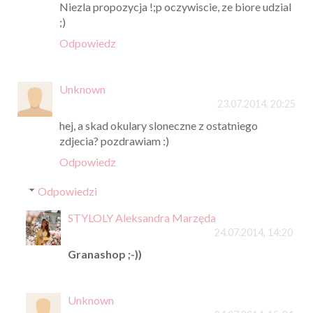
Niezla propozycja !;p oczywiscie, ze biore udzial
;)
Odpowiedz
Unknown
23.07.2014, 20:25
hej, a skad okulary sloneczne z ostatniego
zdjecia? pozdrawiam :)
Odpowiedz
Odpowiedzi
STYLOLY Aleksandra Marzęda
24.07.2014, 14:20
Granashop ;-))
Unknown