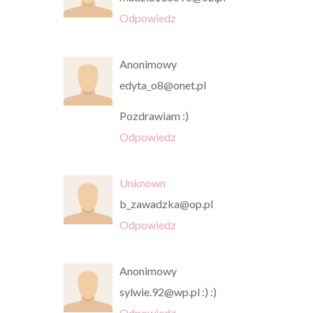
Odpowiedz
Anonimowy
edyta_o8@onet.pl
Pozdrawiam :)
Odpowiedz
Unknown
b_zawadzka@op.pl
Odpowiedz
Anonimowy
sylwie.92@wp.pl :) :)
Odpowiedz