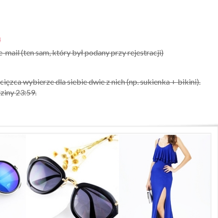
J
ail (ten sam, który był podany przy rejestracji)
cięzca wybierze dla siebie dwie z nich (np. sukienka + bikini).
ziny 23:59.