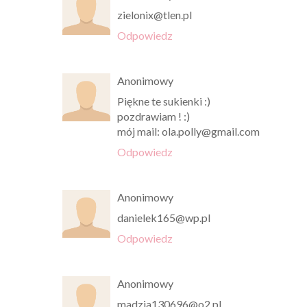
zielonix@tlen.pl
Odpowiedz
Anonimowy
Piękne te sukienki :)
pozdrawiam ! :)
mój mail: ola.polly@gmail.com
Odpowiedz
Anonimowy
danielek165@wp.pl
Odpowiedz
Anonimowy
madzia130696@o2.pl