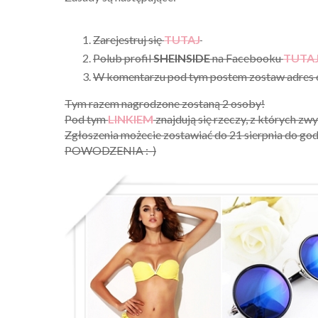
Zarejestruj się
TUTAJ
Polub profil
SHEINSIDE
na Facebooku
TUTA
W komentarzu pod tym postem zostaw adres e-m
Tym razem nagrodzone zostaną 2 osoby!
Pod tym
LINKIEM
znajdują się rzeczy, z których zwy
Zgłoszenia możecie zostawiać do 21 sierpnia do god
POWODZENIA :-)