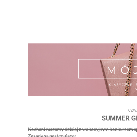
CZWA
SUMMER GI
Kochani ruszamy dzisiaj z wakacyjnym konkursem
Zasady są następujące: