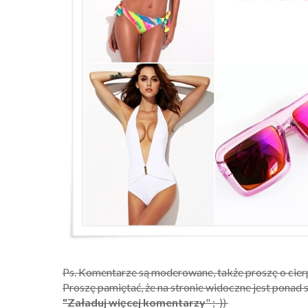
Ps. Komentarze są moderowane, także proszę o cierp
Proszę pamiętać, że na stronie widoczne jest ponad s
"Załaduj więcej komentarzy
" ;-))