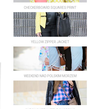
CHECKERBOARD SQUARES PRINT
YELLOW ZIPPER JACKET
WEEKEND NAD POLSKIM MORZEM