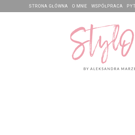
STRONA GŁÓWNA
O MNIE
WSPÓŁPRACA
PY