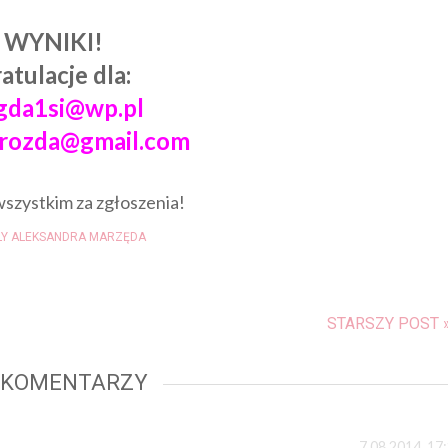
WYNIKI!
atulacje dla:
gda1si@wp.pl
drozda@gmail.com
wszystkim za zgłoszenia!
LY ALEKSANDRA MARZĘDA
STARSZY POST 
 KOMENTARZY
7.08.2014, 17