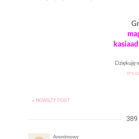
Gr
ma
kasiaa
Dziękuję 
STYLO
« NOWSZY POST
389
Anonimowy