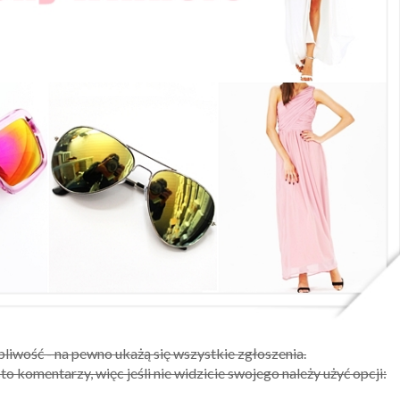
liwość - na pewno ukażą się wszystkie zgłoszenia.
to komentarzy, więc jeśli nie widzicie swojego należy użyć opcji: