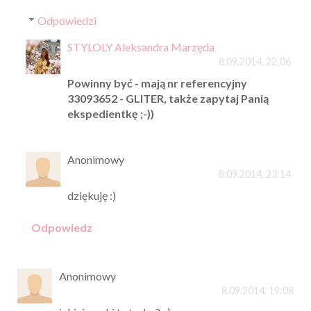
Odpowiedzi
STYLOLY Aleksandra Marzęda
8.09.2014, 22:06
Powinny być - mają nr referencyjny
33093652 - GLITER, także zapytaj Panią
ekspedientkę ;-))
Anonimowy
8.09.2014, 23:14
dziękuję :)
Odpowiedz
Anonimowy
8.09.2014, 19:08