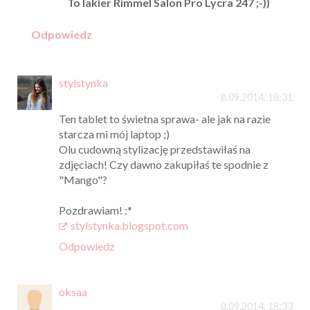
To lakier Rimmel Salon Pro Lycra 247 ;-))
Odpowiedz
stylstynka
8.09.2014, 18:31
Ten tablet to świetna sprawa- ale jak na razie
starcza mi mój laptop ;)
Olu cudowną stylizację przedstawiłaś na
zdjęciach! Czy dawno zakupiłaś te spodnie z
"Mango"?
Pozdrawiam! :*
stylstynka.blogspot.com
Odpowiedz
oksaa
8.09.2014, 18:33