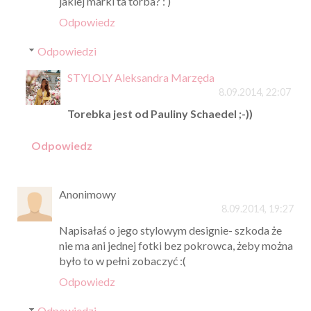
jakiej marki ta torba? : )
Odpowiedz
Odpowiedzi
STYLOLY Aleksandra Marzęda
8.09.2014, 22:07
Torebka jest od Pauliny Schaedel ;-))
Odpowiedz
Anonimowy
8.09.2014, 19:27
Napisałaś o jego stylowym designie- szkoda że
nie ma ani jednej fotki bez pokrowca, żeby można
było to w pełni zobaczyć :(
Odpowiedz
Odpowiedzi