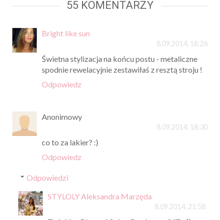
55 KOMENTARZY
Bright like sun
8.09.2014, 18:26
Świetna stylizacja na końcu postu - metaliczne
spodnie rewelacyjnie zestawiłaś z resztą stroju !
Odpowiedz
Anonimowy
8.09.2014, 18:30
co to za lakier? :)
Odpowiedz
Odpowiedzi
STYLOLY Aleksandra Marzęda
8.09.2014, 21:58