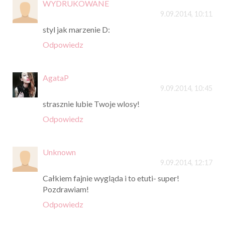
WYDRUKOWANE
9.09.2014, 10:11
styl jak marzenie D:
Odpowiedz
AgataP
9.09.2014, 10:45
strasznie lubie Twoje wlosy!
Odpowiedz
Unknown
9.09.2014, 12:17
Całkiem fajnie wygląda i to etuti- super!
Pozdrawiam!
Odpowiedz