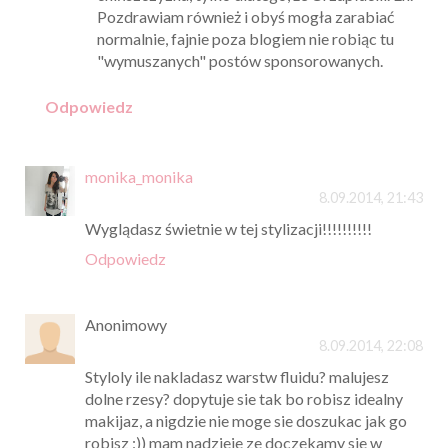
Pozdrawiam również i obyś mogła zarabiać
normalnie, fajnie poza blogiem nie robiąc tu
"wymuszanych" postów sponsorowanych.
Odpowiedz
monika_monika
8.09.2014, 21:43
Wyglądasz świetnie w tej stylizacji!!!!!!!!!!
Odpowiedz
Anonimowy
8.09.2014, 22:08
Styloly ile nakladasz warstw fluidu? malujesz
dolne rzesy? dopytuje sie tak bo robisz idealny
makijaz, a nigdzie nie moge sie doszukac jak go
robisz :)) mam nadzieje ze doczekamy sie w