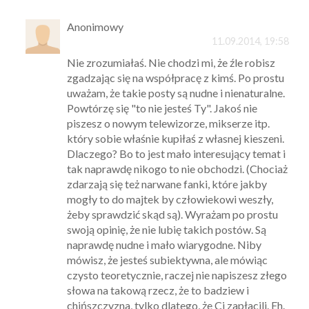
Anonimowy
11.09.2014, 19:58
Nie zrozumiałaś. Nie chodzi mi, że źle robisz
zgadzając się na współpracę z kimś. Po prostu
uważam, że takie posty są nudne i nienaturalne.
Powtórzę się "to nie jesteś Ty". Jakoś nie
piszesz o nowym telewizorze, mikserze itp.
który sobie właśnie kupiłaś z własnej kieszeni.
Dlaczego? Bo to jest mało interesujący temat i
tak naprawdę nikogo to nie obchodzi. (Chociaż
zdarzają się też narwane fanki, które jakby
mogły to do majtek by człowiekowi weszły,
żeby sprawdzić skąd są). Wyrażam po prostu
swoją opinię, że nie lubię takich postów. Są
naprawdę nudne i mało wiarygodne. Niby
mówisz, że jesteś subiektywna, ale mówiąc
czysto teoretycznie, raczej nie napiszesz złego
słowa na takową rzecz, że to badziew i
chińszczyzna, tylko dlatego, że Ci zapłacili. Eh.