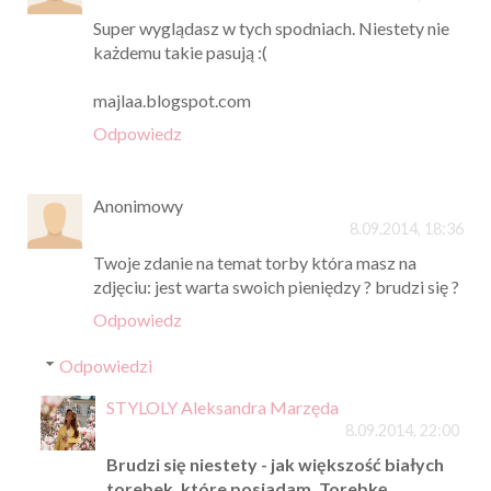
Super wyglądasz w tych spodniach. Niestety nie
każdemu takie pasują :(
majlaa.blogspot.com
Odpowiedz
Anonimowy
8.09.2014, 18:36
Twoje zdanie na temat torby która masz na
zdjęciu: jest warta swoich pieniędzy ? brudzi się ?
Odpowiedz
Odpowiedzi
STYLOLY Aleksandra Marzęda
8.09.2014, 22:00
Brudzi się niestety - jak większość białych
torebek, które posiadam. Torebkę