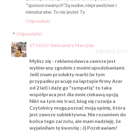
"sponsorowanych".Są nudne, nieprawdziwe i
nienaturalne. To nie jesteś Ty
Odpowiedz
Odpowiedzi
STYLOLY Aleksandra Marzęda
8.09.2014, 22:17
Mylisz się - reklamodawca zawsze jest
wybierany zgodnie z moimi upodobaniami.
Jeśli znam produkty marki (w tym
przypadku pracuję na laptopie firmy Acer
od 2 lat) i dażę go "sympatią" to taka
współpraca jest dla mnie ciekawą opcją.
Nikt na tym nie traci, blog się rozwija a
Czytelnicy mogą poznać moją opinię, która
jest zawsze subiektywna. Nie rozumiem do
końca tego zarzutu, ale mam nadzieję, że
wyjaśniłam tę kwestię ;-)) Pozdrawiam!