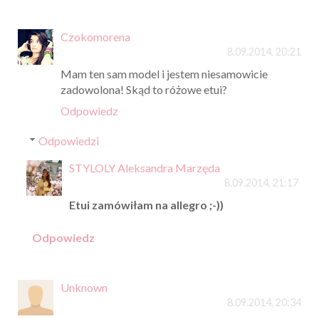
Czokomorena
8.09.2014, 20:21
Mam ten sam model i jestem niesamowicie
zadowolona! Skąd to różowe etui?
Odpowiedz
Odpowiedzi
STYLOLY Aleksandra Marzęda
8.09.2014, 21:17
Etui zamówiłam na allegro ;-))
Odpowiedz
Unknown
8.09.2014, 20:34