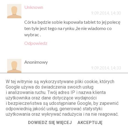
Unknown
9.09.2014, 14:30
Córka będzie sobie kupowała tablet to jej polecę
ten tyle jest tego na rynku ,że nie wiadomo co
wybrac .
Odpowiedz
Anonimowy
9.09.2014, 14:33
Stylizacja świetna bardzo mi sie podoba,wprost
W tej witrynie są wykorzystywane pliki cookie, których
idealna.Recenzja tableta mnie nie urzekła, nic
Google używa do świadczenia swoich usług
oryginalnego się w niej nie pojawiło, natomiast
i analizowania ruchu. Twój adres IP i nazwa klienta
sam tablet super.Jak widać nic na blogu nie
użytkownika oraz dane dotyczące wydajności
pojawia się bez przyczyny :-D
i bezpieczeństwa są udostępniane Google, by zapewnić
odpowiednią jakość usług, generować statystyki
Odpowiedz
użytkowania oraz wykrywać nadużycia i na nie reagować.
DOWIEDZ SIĘ WIĘCEJ
AKCEPTUJĘ