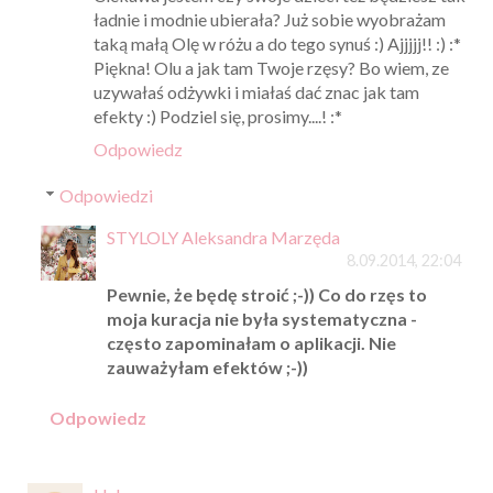
ładnie i modnie ubierała? Już sobie wyobrażam
taką małą Olę w różu a do tego synuś :) Ajjjjj!! :) :*
Piękna! Olu a jak tam Twoje rzęsy? Bo wiem, ze
uzywałaś odżywki i miałaś dać znac jak tam
efekty :) Podziel się, prosimy....! :*
Odpowiedz
Odpowiedzi
STYLOLY Aleksandra Marzęda
8.09.2014, 22:04
Pewnie, że będę stroić ;-)) Co do rzęs to
moja kuracja nie była systematyczna -
często zapominałam o aplikacji. Nie
zauważyłam efektów ;-))
Odpowiedz