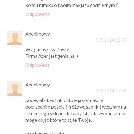
koncu filmiku o twoim makjazu codziennym ;)
Odpowiedz
Anonimowy
8.09.2014, 22:47
Wyglądasz czadowo!
Firma Acer jest genialna :)
Odpowiedz
Anonimowy
9.09.2014, 07:51
podesłała bys link butów jakie masz w
poprzednim poście ? (różowe szpilki) weszłam na
strone tego sklepu ale tam jest, taki wybór, ze nie
mogę dojść które to są te Twoje,
pozdrawiam Edyta