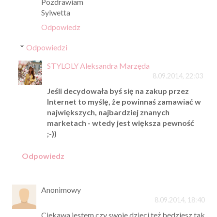
Pozdrawiam
Sylwetta
Odpowiedz
Odpowiedzi
STYLOLY Aleksandra Marzęda
8.09.2014, 22:03
Jeśli decydowała byś się na zakup przez
Internet to myślę, że powinnaś zamawiać w
największych, najbardziej znanych
marketach - wtedy jest większa pewność
;-))
Odpowiedz
Anonimowy
8.09.2014, 18:40
Ciekawa jestem czy swoje dzieci też będziesz tak