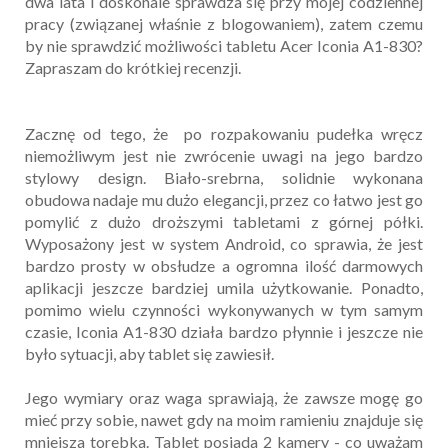
dwa lata i doskonale sprawdza się przy mojej codziennej
pracy (związanej właśnie z blogowaniem), zatem czemu
by nie sprawdzić możliwości tabletu Acer Iconia A1-830?
Zapraszam do krótkiej recenzji.
Zacznę od tego, że po rozpakowaniu pudełka wręcz
niemożliwym jest nie zwrócenie uwagi na jego bardzo
stylowy design. Biało-srebrna, solidnie wykonana
obudowa nadaje mu dużo elegancji, przez co łatwo jest go
pomylić z dużo droższymi tabletami z górnej półki.
Wyposażony jest w system Android, co sprawia, że jest
bardzo prosty w obsłudze a ogromna ilość darmowych
aplikacji jeszcze bardziej umila użytkowanie. Ponadto,
pomimo wielu czynności wykonywanych w tym samym
czasie, Iconia A1-830 działa bardzo płynnie i jeszcze nie
było sytuacji, aby tablet się zawiesił.
Jego wymiary oraz waga sprawiają, że zawsze mogę go
mieć przy sobie, nawet gdy na moim ramieniu znajduje się
mniejsza torebka. Tablet posiada 2 kamery - co uważam