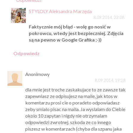
STYLOLY Aleksandra Marzęda
8.09.2014, 22:08
Faktycznie mój błąd - wolę go nosić w
pokrowcu, wtedy jest bezpieczniej. Zdjęcia
są na pewno w Google Grafika ;-))
Odpowiedz
Anonimowy
8.09.2014, 19:28
dla mnie jest troche zaskakujace to ze zawsze tak
zapewniasz ze odpisujesz na maile, jak ktos w
komentarzu prosi cie o poradeto odpowiadasz
zeby smialo pisac na maila. Ja wyslalam do Ciebie
okolo 10 zapytan i nigdy nie otrzymalam
odpowiedzi zwrotnej. szkoda ze co innego
piszesz w komentarzach (chyba dla szpanu jaka