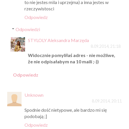
to nie jestes mila i uprzejma) a inna jestes w
rzeczywistosci
Odpowiedz
Odpowiedzi
STYLOLY Aleksandra Marzęda
8.09.2014, 21:18
Widocznie pomyliłaś adres - nie możliwe,
że nie odpisałabym na 10 maili ;-))
Odpowiedz
Unknown
8.09.2014, 20:11
Spodnie dość nietypowe, ale bardzo mi się
podobają ;]
Odpowiedz