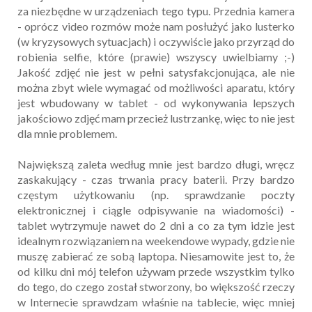
za niezbędne w urządzeniach tego typu. Przednia kamera
- oprócz video rozmów może nam posłużyć jako lusterko
(w kryzysowych sytuacjach) i oczywiście jako przyrząd do
robienia selfie, które (prawie) wszyscy uwielbiamy ;-)
Jakość zdjęć nie jest w pełni satysfakcjonująca, ale nie
można zbyt wiele wymagać od możliwości aparatu, który
jest wbudowany w tablet - od wykonywania lepszych
jakościowo zdjęć mam przecież lustrzankę, więc to nie jest
dla mnie problemem.
Największą zaleta według mnie jest bardzo długi, wręcz
zaskakujący - czas trwania pracy baterii. Przy bardzo
częstym użytkowaniu (np. sprawdzanie poczty
elektronicznej i ciągle odpisywanie na wiadomości) -
tablet wytrzymuje nawet do 2 dni a co za tym idzie jest
idealnym rozwiązaniem na weekendowe wypady, gdzie nie
muszę zabierać ze sobą laptopa. Niesamowite jest to, że
od kilku dni mój telefon używam przede wszystkim tylko
do tego, do czego został stworzony, bo większość rzeczy
w Internecie sprawdzam właśnie na tablecie, więc mniej