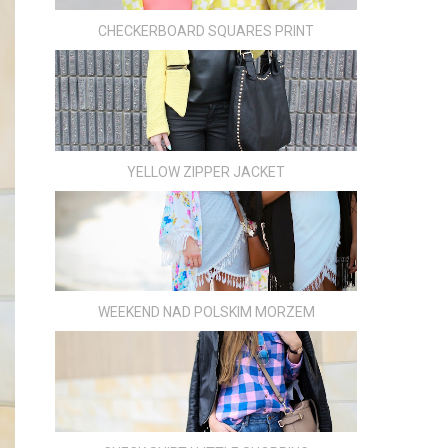
CHECKERBOARD SQUARES PRINT
YELLOW ZIPPER JACKET
WEEKEND NAD POLSKIM MORZEM