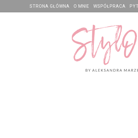
STRONA GŁÓWNA
O MNIE
WSPÓŁPRACA
PY