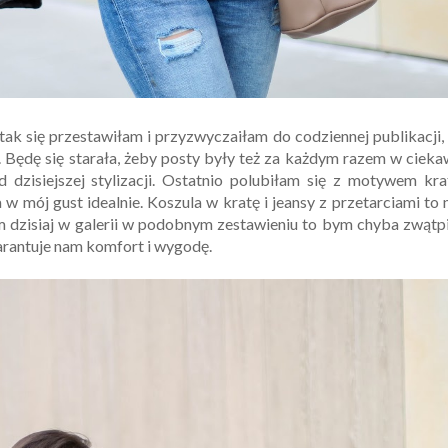
k się przestawiłam i przyzwyczaiłam do codziennej publikacji,
 Będę się starała, żeby posty były też za każdym razem w ciek
isiejszej stylizacji. Ostatnio polubiłam się z motywem krat
w mój gust idealnie. Koszula w kratę i jeansy z przetarciami to 
 dzisiaj w galerii w podobnym zestawieniu to bym chyba zwątp
warantuje nam komfort i wygodę.