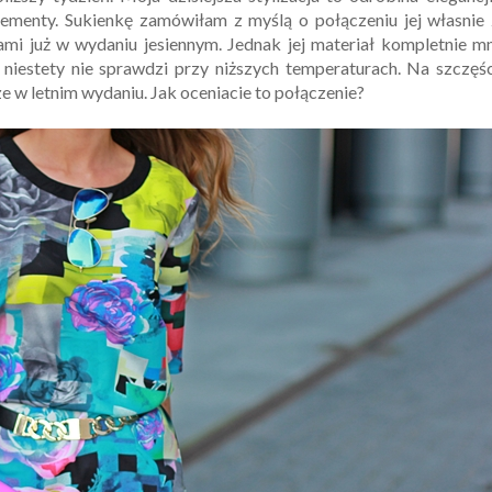
menty. Sukienkę zamówiłam z myślą o połączeniu jej własnie 
ami już w wydaniu jesiennym. Jednak jej materiał kompletnie m
 niestety nie sprawdzi przy niższych temperaturach. Na szczęś
cze w letnim wydaniu. Jak oceniacie to połączenie?