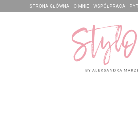
STRONA GŁÓWNA
O MNIE
WSPÓŁPRACA
PY