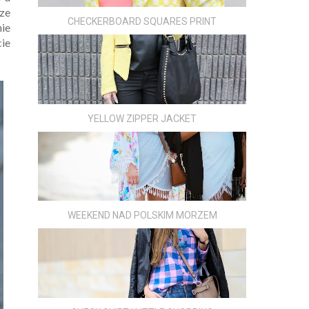
ze
CHECKERBOARD SQUARES PRINT
nie
cie
YELLOW ZIPPER JACKET
WEEKEND NAD POLSKIM MORZEM