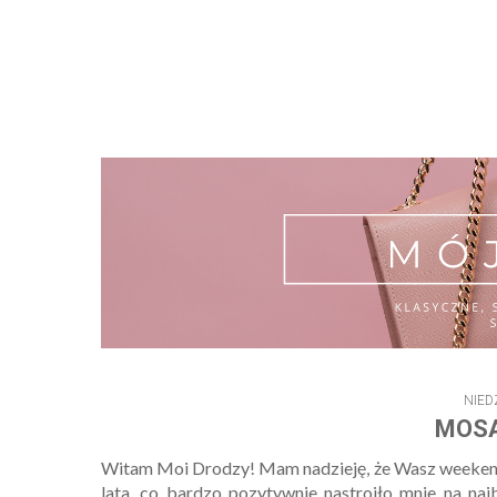
NIED
MOSA
Witam Moi Drodzy! Mam nadzieję, że Wasz weekend by
lata, co bardzo pozytywnie nastroiło mnie na najbl