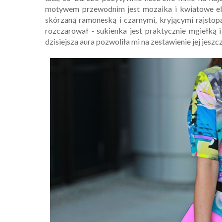
motywem przewodnim jest mozaika i kwiatowe ele
skórzaną ramoneską i czarnymi, kryjącymi rajstop
rozczarował - sukienka jest praktycznie mgiełką i
dzisiejsza aura pozwoliła mi na zestawienie jej jesz