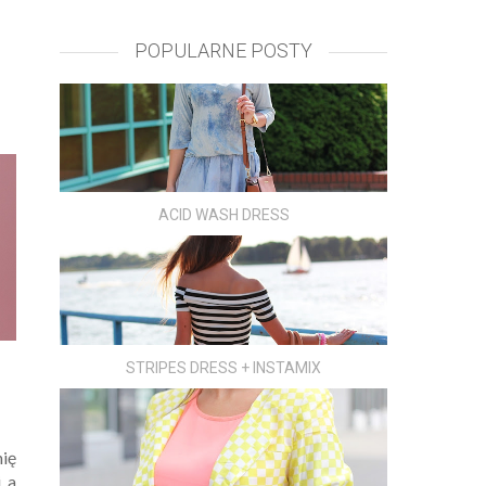
POPULARNE POSTY
ACID WASH DRESS
STRIPES DRESS + INSTAMIX
nię
i a