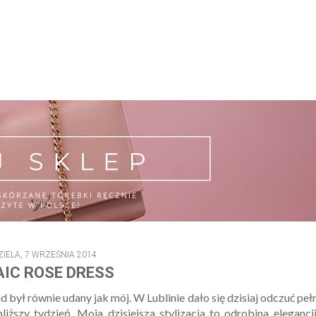
ZIELA, 7 WRZEŚNIA 2014
IC ROSE DRESS
ł równie udany jak mój. W Lublinie dało się dzisiaj odczuć peł
iższy tydzień. Moja dzisiejsza stylizacja to odrobina elegancj