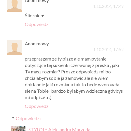
Anonimowy
1.10.2014, 17:49
Ślicznie ♥
Odpowiedz
Anonimowy
1.10.2014, 17:52
przepraszam ze ty pisze ale mam pytanie
dotyczące tej sukienki czerwonej z preska , jaki
Ty masz rozmiar? Prosze odpwoiedz mi bo
chcialabym sobie ja zamowic ale nie wiem
dokłandie jaki rozmiar a tak to bede wzoroaała
sie na Tobie , bardzo byłabym wdzieczna gdybys
mi odpisała :)
Odpowiedz
Odpowiedzi
STYLOLY Aleksandra Marzęda