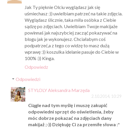
Jak Ty pięknie Olciu wyglądasz jak się
uśmiechasz :)) uwielbiam patrzeć na takie zdjęcia.
Wyglądasz ślicznie, taka miła osóbka z Ciebie
sądzę po zdjęciach. Uwielbiam Twoje makijaże
powinnaś jak najszybciej zacząć pokazywać na
blogu jak je wykonujesz. Chciałabym coś
podpatrzeć,a z tego co widzę to masz dużą
wprawę :)) koszulka idelanie pasuje do Ciebie w
100% :)) Kinga.
Odpowiedz
Odpowiedzi
STYLOLY Aleksandra Marzęda
2.10.2014, 10:29
Ciągle nad tym myślę i muszę zakupić
odpowiedni sprzęt do oświetlenia, żeby
móc dobrze pokazać na zdjęciach dany
makijaż ;-)) Dziękuję Ci za przemiłe słowa :*