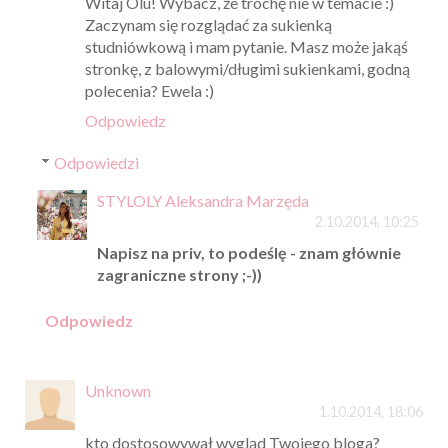
Witaj Olu! Wybacz, że trochę nie w temacie :)
Zaczynam się rozglądać za sukienką
studniówkową i mam pytanie. Masz może jakąś
stronkę, z balowymi/długimi sukienkami, godną
polecenia? Ewela :)
Odpowiedz
Odpowiedzi
STYLOLY Aleksandra Marzęda
2.10.2014, 10:25
Napisz na priv, to podeślę - znam głównie
zagraniczne strony ;-))
Odpowiedz
Unknown
1.10.2014, 18:06
kto dostosowywał wygląd Twojego bloga?