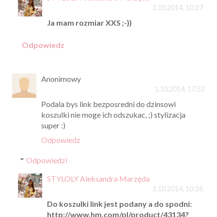
2.10.2014, 10:27
Ja mam rozmiar XXS ;-))
Odpowiedz
Anonimowy
1.10.2014, 17:52
Podala bys link bezposredni do dzinsowi
koszulki nie moge ich odszukac, ;) stylizacja
super :)
Odpowiedz
Odpowiedzi
STYLOLY Aleksandra Marzęda
2.10.2014, 10:26
Do koszulki link jest podany a do spodni:
http://www.hm.com/pl/product/43134?