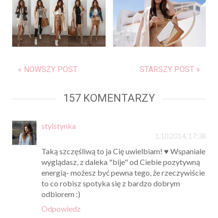
« NOWSZY POST
STARSZY POST »
157 KOMENTARZY
stylstynka
1.10.2014, 17:38
Taką szczęśliwą to ja Cię uwielbiam! ♥ Wspaniale
wyglądasz, z daleka "bije" od Ciebie pozytywną
energią- możesz być pewna tego, że rzeczywiście
to co robisz spotyka się z bardzo dobrym
odbiorem :)
Odpowiedz