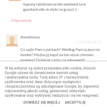
kupony rabatowe na ten weekend sa w
gazetach elle, in style i w grazzi :)
Odpowiedz
Anonimowy
1.10.2014, 18:25
Co sądzi Pani o parkach? Według Pani są jeszcze
modne? Można ją kupić na ten sezon zimowo-
jesienny? Dziękuje z góry za odpowiedź.
Odpowiedz
W tej witrynie są wykorzystywane pliki cookie, których
Google używa do świadczenia swoich usług
Odpowiedzi
i analizowania ruchu. Twój adres IP i nazwa klienta
użytkownika oraz dane dotyczące wydajności
STYLOLY Aleksandra Marzęda
i bezpieczeństwa są udostępniane Google, by zapewnić
odpowiednią jakość usług, generować statystyki
2.10.2014, 10:14
użytkowania oraz wykrywać nadużycia i na nie reagować.
Parki są ponadczasowe - nie wychodzą z
DOWIEDZ SIĘ WIĘCEJ
AKCEPTUJĘ
mody, także u mnie są zawsze na liście