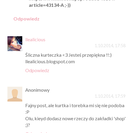
article=43134-A ;-))
Odpowiedz
llealicious
1.10.2014, 17:58
Śliczna kurteczka <3 Jesteś przepiękna !!:)
llealicious.blogspot.com
Odpowiedz
Anonimowy
1.10.2014, 17:59
Fajny post, ale kurtka i torebka mi się nie podoba
:P
Olu, kieyd dodasz nowe rzeczy do zakładki 'shop'
;)?