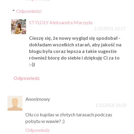
Odpowiedzi
STYLOLY Aleksandra Marzęda
2.10.2014, 10:17
Cieszę się, że nowy wygląd się spodobał -
dokładam wszelkich starań, aby jakość na
blogu była coraz lepsza a takie sugestie
również biorę do siebie i dziękuję Ci za to
:-))
Odpowiedz
Anonimowy
1.10.2014, 18:20
Olu co kupilas w złotych tarasach podczas
pobytu w wawie? ;)
Odpowiedz