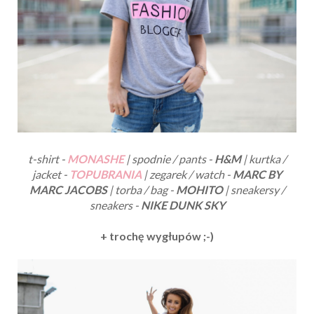
t-shirt -
MONASHE
| spodnie / pants -
H&M
| kurtka /
jacket -
TOPUBRANIA
| zegarek / watch -
MARC BY
MARC JACOBS
| torba / bag -
MOHITO
| sneakersy /
sneakers -
NIKE DUNK SKY
+ trochę wygłupów ;-)