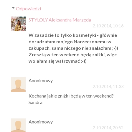
Odpowiedzi
STYLOLY Aleksandra Marzęda
2.10.2014, 10:16
W zasadzie to tylko kosmetyki - głównie
doradzałam mojego Narzeczonemu w
zakupach, sama niczego nie znalazłam ;-))
Zresztą w ten weekend będą zniżki, więc
wolałam się wstrzymać ;-))
Anonimowy
2.10.2014, 11:33
Kochana jakie zniżki będą w ten weekend?
Sandra
Anonimowy
2.10.2014, 20:52