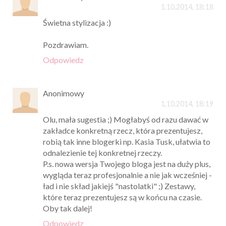
1.10.2014, 18:18
Świetna stylizacja :)
Pozdrawiam.
Odpowiedz
Anonimowy
1.10.2014, 18:19
Olu, mała sugestia ;) Mogłabyś od razu dawać w
zakładce konkretną rzecz, która prezentujesz,
robią tak inne blogerki np. Kasia Tusk, ułatwia to
odnalezienie tej konkretnej rzeczy.
P.s. nowa wersja Twojego bloga jest na duży plus,
wygląda teraz profesjonalnie a nie jak wcześniej -
ład i nie skład jakiejś "nastolatki" ;) Zestawy,
które teraz prezentujesz są w końcu na czasie.
Oby tak dalej!
Odpowiedz