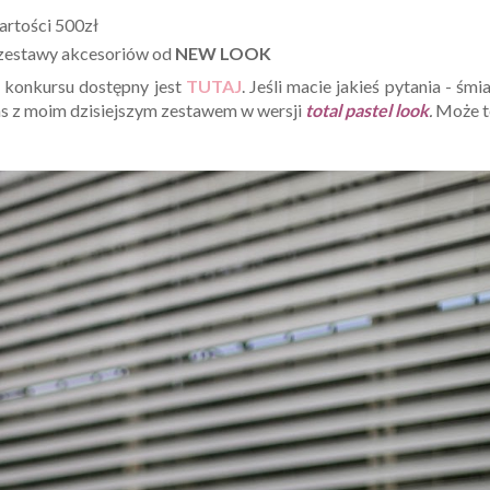
wartości 500zł
e zestawy akcesoriów od
NEW LOOK
 konkursu dostępny jest
TUTAJ
. Jeśli macie jakieś pytania - śmi
 z moim dzisiejszym zestawem w wersji
total pastel look
.
Może t