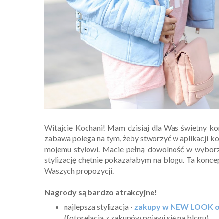
Witajcie Kochani! Mam dzisiaj dla Was świetny ko
zabawa polega na tym, żeby stworzyć w aplikacji k
mojemu stylowi. Macie pełną dowolność w wyborz
stylizację chętnie pokazałabym na blogu. Ta konce
Waszych propozycji.
Nagrody są bardzo atrakcyjne!
najlepsza stylizacja -
zakupy w NEW LOOK o 
(fotorelacja z zakupów pojawi się na blogu)