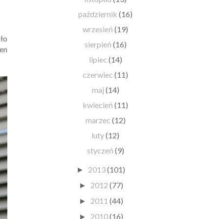
październik
(16)
wrzesień
(19)
ało
sierpień
(16)
en
lipiec
(14)
czerwiec
(11)
maj
(14)
kwiecień
(11)
marzec
(12)
luty
(12)
styczeń
(9)
2013
(101)
►
2012
(77)
►
2011
(44)
►
2010
(16)
►