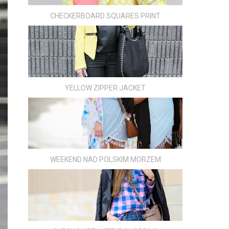
CHECKERBOARD SQUARES PRINT
YELLOW ZIPPER JACKET
WEEKEND NAD POLSKIM MORZEM