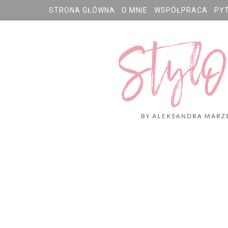
STRONA GŁÓWNA
O MNIE
WSPÓŁPRACA
PY