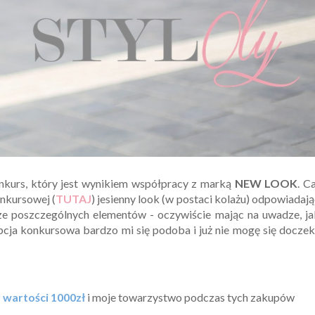
nkurs, który jest wynikiem współpracy z marką
NEW LOOK
. C
onkursowej (
TUTAJ
) jesienny look (w postaci kolażu) odpowiadaj
e poszczególnych elementów - oczywiście mając na uwadze, ja
pcja konkursowa bardzo mi się podoba i już nie mogę się docze
wartości 1000zł
i moje towarzystwo podczas tych zakupów