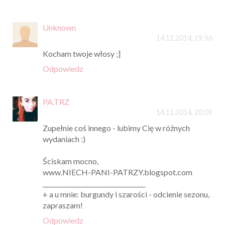
Unknown
14.11.2014, 19:56
Kocham twoje włosy ;]
Odpowiedz
PA.TRZ
14.11.2014, 20:09
Zupełnie coś innego - lubimy Cię w różnych
wydaniach :)
Ściskam mocno,
www.NIECH-PANI-PATRZY.blogspot.com
__________________________________
+ a u mnie: burgundy i szarości - odcienie sezonu,
zapraszam!
Odpowiedz