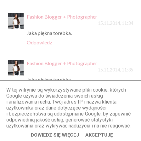
Fashion Blogger + Photographer
15.11.2014, 11:34
Jaka piękna torebka.
Odpowiedz
Fashion Blogger + Photographer
15.11.2014, 11:35
Jaka piękna torebka.
Odpowiedz
W tej witrynie są wykorzystywane pliki cookie, których
Google używa do świadczenia swoich usług
i analizowania ruchu. Twój adres IP i nazwa klienta
użytkownika oraz dane dotyczące wydajności
Anonimowy
i bezpieczeństwa są udostępniane Google, by zapewnić
15.11.2014, 11:47
odpowiednią jakość usług, generować statystyki
użytkowania oraz wykrywać nadużycia i na nie reagować.
Nie byłam zwolenniczką blogów modowych,
dopóki nie trafiłam na Twój. Jesteś przepiękną
DOWIEDZ SIĘ WIĘCEJ
AKCEPTUJĘ
kobietą, a to, co robisz, Twoje stylizacje stały się