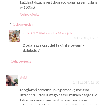
każda stylizacja jest dopracowana i przemyślana
w 100%;)
Odpowiedz
Odpowiedzi
STYLOLY Aleksandra Marzęda
14.11.2014, 18:33
Dodajesz skrzydeł takimi słowami -
dziękuję :*
Odpowiedz
AsiA
14.11.2014, 18:30
Mogłabyś zdradzić, jaką pomadkę masz na
ustach? :) Od dłuższego czasu szukam czegoś w
takim odcieniu i nie bardzo wiem na co się