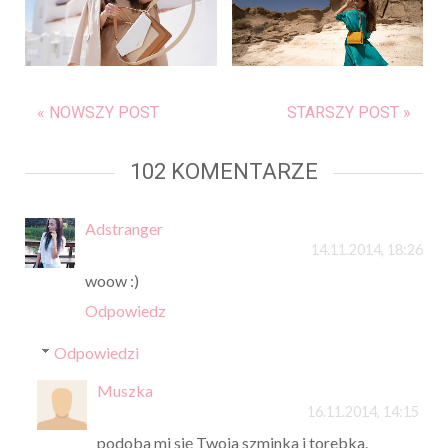
« NOWSZY POST
STARSZY POST »
102 KOMENTARZE
Adstranger
14.11.2014, 18:26
woow :)
Odpowiedz
Odpowiedzi
Muszka
16.11.2014, 14:15
podoba mi się Twoja szminka i torebka.