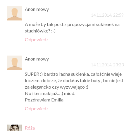
Anonimowy
14.11.2014, 22:59
A może by tak post z propozycjami sukienek na
studniówkę? ;-)
Odpowiedz
Anonimowy
14.11.2014, 23:23
SUPER :) bardzo ładna sukienka, całość nie wieje
kiczem, dobrze, że dodałaś takie buty , bo nie jest
za elegancko czy wyzywająco :)
No i ten makijaż... ;) miod.
Pozdrawiam Emilia
Odpowiedz
Róża