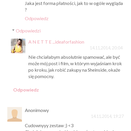
Jaka jest forma płatności, jak to w ogóle wygląda
?
Odpowiedz
Odpowiedzi
A N E T T E ...ideaforfashion
14.11.2014, 20:04
Nie chciałabym absolutnie spamować, ale być
może mój post i film, w którym wyjaśniam krok
po kroku, jak robić zakupy na Sheinside, okaże
się pomocny.
Odpowiedz
Anonimowy
14.11.2014, 19:27
Cudownyyy zestaw ;) <3