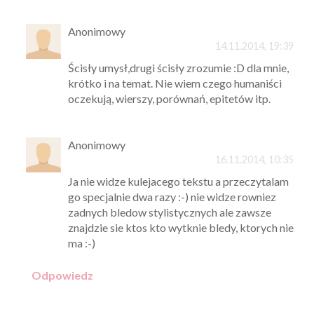
Anonimowy
14.11.2014, 19:39
Ścisły umysł,drugi ścisły zrozumie :D dla mnie,
krótko i na temat. Nie wiem czego humaniści
oczekują, wierszy, porównań, epitetów itp.
Anonimowy
16.11.2014, 10:35
Ja nie widze kulejacego tekstu a przeczytalam
go specjalnie dwa razy :-) nie widze rowniez
zadnych bledow stylistycznych ale zawsze
znajdzie sie ktos kto wytknie bledy, ktorych nie
ma :-)
Odpowiedz