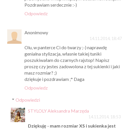
Pozdrawiam serdecznie :-)
Odpowiedz
Anonimowy
14.11.2014, 18:47
Olu, w panterce Ci do twarzy ;-) naprawdę
genialna stylizacja, własnie takiej tuniki
poszukiwałam do czarnych rajstop! Napisz
proszę czy jestes zadowolona z tej sukienki i jaki
masz rozmiar? ;)
dziękuje i pozdrawiam ;* Daga
Odpowiedz
Odpowiedzi
STYLOLY Aleksandra Marzęda
14.11.2014, 18:53
Dziękuję - mam rozmiar XS i sukienka jest