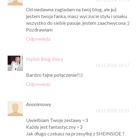
Od niedawna zagladam na twoj blog, ale już
jestem twoja fanka, masz wyczucie stylu i smaku
wszystko do siebie pasuje, jestem zaachwycona ;)
Pozdrawiam
Odpowiedz
Stylish Blog Story
14.11.2014, 19:17
Bardzo fajne połączenie!!:)
Odpowiedz
Anonimowy
14.11.2014, 19:21
Uwielbiam Twoje zestawy <3
Każdy jest fantastyczny <3
Jak długo czekasz na przesyłkę z SHEINSIDE ?