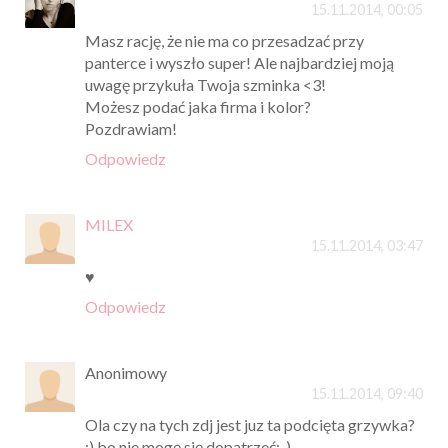
15.11.2014, 00:05
Masz rację, że nie ma co przesadzać przy
panterce i wyszło super! Ale najbardziej moją
uwagę przykuła Twoja szminka <3!
Możesz podać jaka firma i kolor?
Pozdrawiam!
Odpowiedz
MILEX
15.11.2014, 03:47
♥
Odpowiedz
Anonimowy
15.11.2014, 09:40
Ola czy na tych zdj jest juz ta podcięta grzywka?
:) bo nie mogę się dopatrzeć;-)