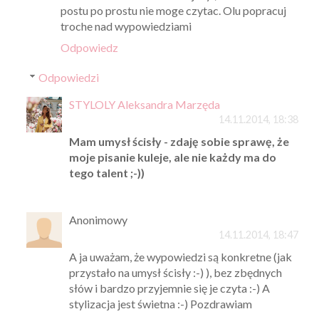
postu po prostu nie moge czytac. Olu popracuj
troche nad wypowiedziami
Odpowiedz
Odpowiedzi
STYLOLY Aleksandra Marzęda
14.11.2014, 18:38
Mam umysł ścisły - zdaję sobie sprawę, że
moje pisanie kuleje, ale nie każdy ma do
tego talent ;-))
Anonimowy
14.11.2014, 18:47
A ja uważam, że wypowiedzi są konkretne (jak
przystało na umysł ścisły :-) ), bez zbędnych
słów i bardzo przyjemnie się je czyta :-) A
stylizacja jest świetna :-) Pozdrawiam