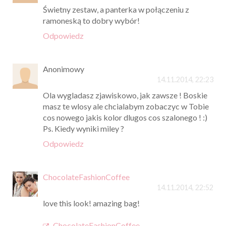
Świetny zestaw, a panterka w połączeniu z
ramoneską to dobry wybór!
Odpowiedz
Anonimowy
14.11.2014, 22:23
Ola wygladasz zjawiskowo, jak zawsze ! Boskie
masz te wlosy ale chcialabym zobaczyc w Tobie
cos nowego jakis kolor dlugos cos szalonego ! :)
Ps. Kiedy wyniki miley ?
Odpowiedz
ChocolateFashionCoffee
14.11.2014, 22:52
love this look! amazing bag!
ChocolateFashionCoffee