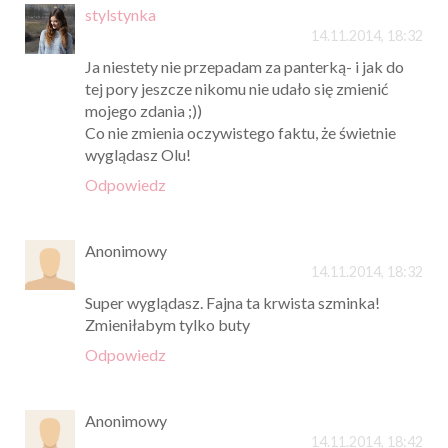
stylstynka
14.11.2014, 18:32
Ja niestety nie przepadam za panterką- i jak do
tej pory jeszcze nikomu nie udało się zmienić
mojego zdania ;))
Co nie zmienia oczywistego faktu, że świetnie
wyglądasz Olu!
Odpowiedz
Anonimowy
14.11.2014, 18:32
Super wyglądasz. Fajna ta krwista szminka!
Zmieniłabym tylko buty
Odpowiedz
Anonimowy
14.11.2014, 18:42