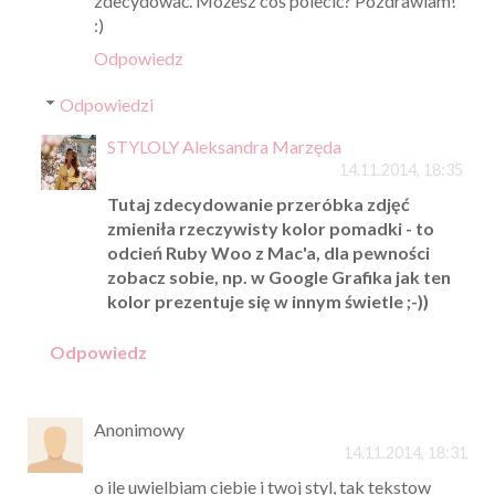
zdecydować. Możesz coś polecić? Pozdrawiam!
:)
Odpowiedz
Odpowiedzi
STYLOLY Aleksandra Marzęda
14.11.2014, 18:35
Tutaj zdecydowanie przeróbka zdjęć
zmieniła rzeczywisty kolor pomadki - to
odcień Ruby Woo z Mac'a, dla pewności
zobacz sobie, np. w Google Grafika jak ten
kolor prezentuje się w innym świetle ;-))
Odpowiedz
Anonimowy
14.11.2014, 18:31
o ile uwielbiam ciebie i twoj styl, tak tekstow