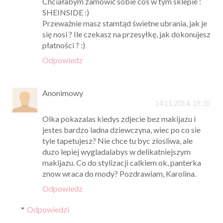
Chciałabym zamówić sobie coś w tym sklepie :
SHEINSIDE :)
Przeważnie masz stamtąd świetne ubrania, jak je
się nosi ? Ile czekasz na przesyłkę, jak dokonujesz
płatności ? :)
Odpowiedz
Anonimowy
14.11.2014, 19:35
Olka pokazalas kiedys zdjecie bez makijazu i
jestes bardzo ladna dziewczyna, wiec po co sie
tyle tapetujesz? Nie chce tu byc zlosliwa, ale
duzo lepiej wygladalabys w delikatniejszym
makijazu. Co do stylizacji calkiem ok, panterka
znow wraca do mody? Pozdrawiam, Karolina.
Odpowiedz
Odpowiedzi