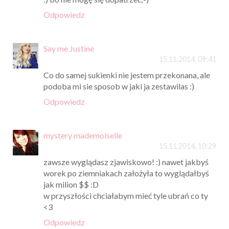
Odpowiedz
Say me Justine
15.11.2014, 09:41
Co do samej sukienki nie jestem przekonana, ale
podoba mi sie sposob w jaki ja zestawilas :)
Odpowiedz
mystery mademoiselle
15.11.2014, 10:29
zawsze wyglądasz zjawiskowo! :) nawet jakbyś
worek po ziemniakach założyła to wyglądałbyś
jak milion $$ :D
w przyszłości chciałabym mieć tyle ubrań co ty
<3
Odpowiedz