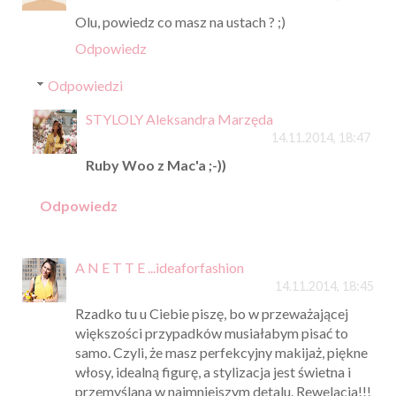
Olu, powiedz co masz na ustach ? ;)
Odpowiedz
Odpowiedzi
STYLOLY Aleksandra Marzęda
14.11.2014, 18:47
Ruby Woo z Mac'a ;-))
Odpowiedz
A N E T T E ...ideaforfashion
14.11.2014, 18:45
Rzadko tu u Ciebie piszę, bo w przeważającej
większości przypadków musiałabym pisać to
samo. Czyli, że masz perfekcyjny makijaż, piękne
włosy, idealną figurę, a stylizacja jest świetna i
przemyślana w najmniejszym detalu. Rewelacja!!!