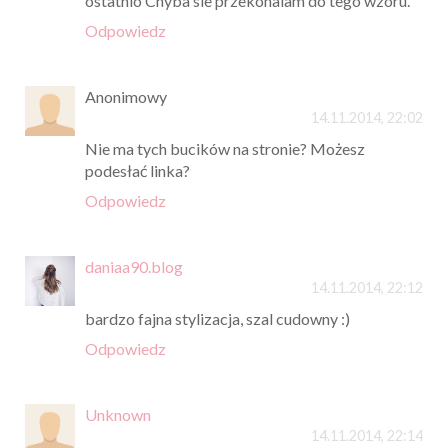
ostatnio Chyba sie przekonalam do tego wzoru.
Odpowiedz
Anonimowy
14.11.2014, 22:02
Nie ma tych bucików na stronie? Możesz
podesłać linka?
Odpowiedz
daniaa90.blog
14.11.2014, 22:12
bardzo fajna stylizacja, szal cudowny :)
Odpowiedz
Unknown
14.11.2014, 22:14