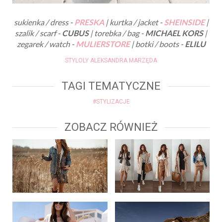
sukienka / dress -
PRESKA
| kurtka / jacket -
SHEINSIDE
|
szalik / scarf -
CUBUS
| torebka / bag -
MICHAEL KORS
|
zegarek / watch -
MULIERSTORE
| botki / boots -
ELILU
STYLOLY ALEKSANDRA MARZĘDA
TAGI TEMATYCZNE
#STYLIZACJE
ZOBACZ RÓWNIEŻ