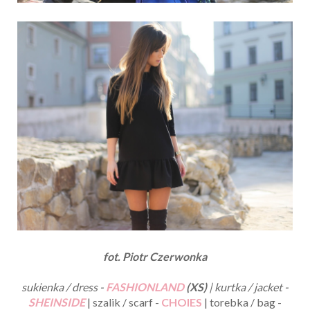
fot. Piotr Czerwonka
sukienka / dress -
FASHIONLAND
(XS)
| kurtka / jacket -
SHEINSIDE
| szalik / scarf -
CHOIES
| torebka / bag -