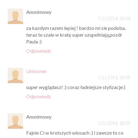
Anonimowy
5.11.2014, 18:04
za kazdym razem lepiej ! bardzo mi sie podoba,
teraz te szale w kratę super uzupełniają,pozdr
Paula :)
Odpowiedz
Unknown
5.11.2014, 18:05
super wyglądasz! :) coraz ładniejsze stylizacje:)
Odpowiedz
Anonimowy
5.11.2014, 18:05
Fajnie Ci w krotszych wlosach :) i zawsze to co