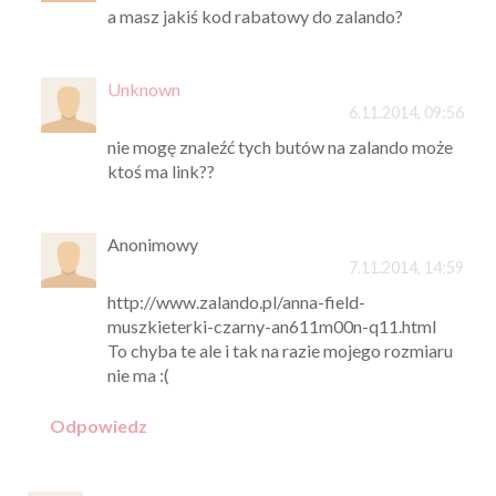
a masz jakiś kod rabatowy do zalando?
Unknown
6.11.2014, 09:56
nie mogę znaleźć tych butów na zalando może
ktoś ma link??
Anonimowy
7.11.2014, 14:59
http://www.zalando.pl/anna-field-
muszkieterki-czarny-an611m00n-q11.html
To chyba te ale i tak na razie mojego rozmiaru
nie ma :(
Odpowiedz