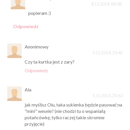
8.11.2014, 08:08
popieram :)
Odpowiedz
Anonimowy
5.11.2014, 20:42
Czy ta kurtka jest z zary?
Odpowiedz
Ala
5.11.2014, 20:43
jak myślisz Olu, taka sukienka będzie pasować na
"mini" wesele? (nie chodzi tu o wspaniałą
potańcówkę, tylko raczej takie skromne
przyjęcie)