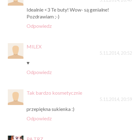
Idealnie <3 Te buty! Wow- są genialne!
Pozdrawiam ;-)
Odpowiedz
MILEX
5.11.2014, 20:52
♥
Odpowiedz
Tak bardzo kosmetycznie
5.11.2014, 20:59
przepiękna sukienka :)
Odpowiedz
PA.TRZ