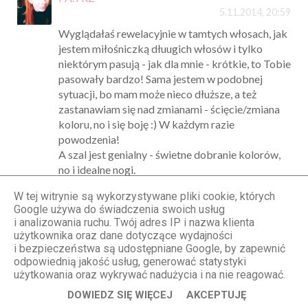
5.11.2014, 20:59
Wyglądałaś rewelacyjnie w tamtych włosach, jak
jestem miłośniczką dłuugich włosów i tylko
niektórym pasują - jak dla mnie - krótkie, to Tobie
pasowały bardzo! Sama jestem w podobnej
sytuacji, bo mam może nieco dłuższe, a też
zastanawiam się nad zmianami - ścięcie/zmiana
koloru, no i się boję :) W każdym razie
powodzenia!
A szal jest genialny - świetne dobranie kolorów,
no i idealne nogi.
W tej witrynie są wykorzystywane pliki cookie, których
Ściskam mocno,
Google używa do świadczenia swoich usług
www.NIECH-PANI-PATRZY.blogspot.com
i analizowania ruchu. Twój adres IP i nazwa klienta
użytkownika oraz dane dotyczące wydajności
+ a u mnie: duuużo KRATY, zapraszam!
i bezpieczeństwa są udostępniane Google, by zapewnić
odpowiednią jakość usług, generować statystyki
Odpowiedz
użytkowania oraz wykrywać nadużycia i na nie reagować.
DOWIEDZ SIĘ WIĘCEJ
AKCEPTUJĘ