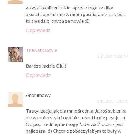
wszystko sliczniutkie, oprocz tego szalika...
akurat zupelnie nie w moim guscie, ale z ta kieca
to sie udalo, chyba zamowie :D
Odpowiedz
TheKatkaStyle
5.11.2014, 20:14
Bardzo ładnie Olu:)
Odpowiedz
Anonimowy
5.11.2014, 20:15
Ta stylizacja jak dla mnie średnia. Jakoś sukienka
nie w moim stylu i ogólnie coś mi tu nie pasuje .. :(
Od poprzedniej nie mogę "oderwać" oczu - jest
najlepsza! :)) Chętnie zobaczyłabym te buty w