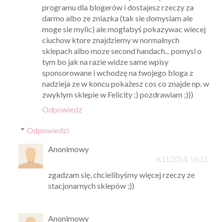
programu dla blogerów i dostajesz rzeczy za
darmo albo ze zniazka (tak sie domyslam ale
moge sie mylic) ale mogłabyś pokazywac wiecej
ciuchow ktore znajdziemy w normalnych
sklepach albo moze second handach... pomysl o
tym bo jak na razie widze same wpisy
sponsorowane i wchodzę na twojego bloga z
nadzieja ze w koncu pokażesz cos co znajde np. w
zwyklym sklepie w Felicity ;) pozdrawiam ;)))
Odpowiedz
Odpowiedzi
Anonimowy
6.11.2014, 16:15
zgadzam się, chcielibyśmy więcej rzeczy ze
stacjonarnych sklepów ;))
Anonimowy