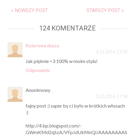
« NOWSZY POST
STARSZY POST »
124 KOMENTARZE
Kolorowa dusza
5.11.2014, 17:52
Jak pięknie <3 100% w moim stylu!
Odpowiedz
Anonimowy
5.11.2014, 17:58
fajny post :) super by ci było w krótkich włosach
:)
http://4.bp.blogspot.com/-
GWmKMd2qSzA/VFpJdUkMnQI/AAAAAAAAS