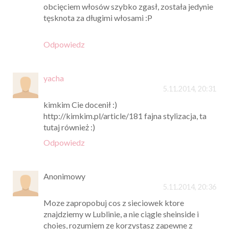
obcięciem włosów szybko zgasł, została jedynie
tęsknota za długimi włosami :P
Odpowiedz
yacha
5.11.2014, 20:31
kimkim Cie docenił :)
http://kimkim.pl/article/181 fajna stylizacja, ta
tutaj również :)
Odpowiedz
Anonimowy
5.11.2014, 20:36
Moze zapropobuj cos z sieciowek ktore
znajdziemy w Lublinie, a nie ciągle sheinside i
choies, rozumiem ze korzystasz zapewne z