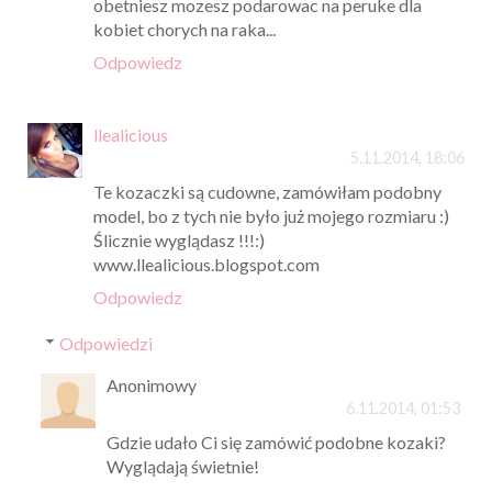
obetniesz mozesz podarowac na peruke dla
kobiet chorych na raka...
Odpowiedz
llealicious
5.11.2014, 18:06
Te kozaczki są cudowne, zamówiłam podobny
model, bo z tych nie było już mojego rozmiaru :)
Ślicznie wyglądasz !!!:)
www.llealicious.blogspot.com
Odpowiedz
Odpowiedzi
Anonimowy
6.11.2014, 01:53
Gdzie udało Ci się zamówić podobne kozaki?
Wyglądają świetnie!