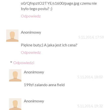
o0/QfnpztO2TYE/s1600/page.jpg czemu nie
było tego postu? ;)
Odpowiedz
Anonimowy
5.11.2014, 17:59
Piękne buty;) A jaka jest ich cena?
Odpowiedz
Odpowiedzi
Anonimowy
5.11.2014, 18:02
199zł zalando anna field
Anonimowy
5.11.2014, 19:32