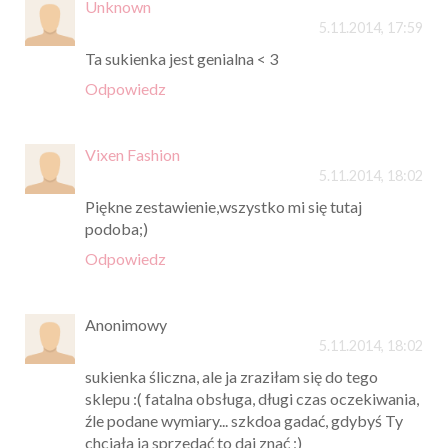
Unknown
5.11.2014, 17:59
Ta sukienka jest genialna < 3
Odpowiedz
Vixen Fashion
5.11.2014, 18:02
Piękne zestawienie,wszystko mi się tutaj
podoba;)
Odpowiedz
Anonimowy
5.11.2014, 18:02
sukienka śliczna, ale ja zraziłam się do tego
sklepu :( fatalna obsługa, długi czas oczekiwania,
źle podane wymiary... szkdoa gadać, gdybyś Ty
chciała ją sprzedać to daj znać ;)