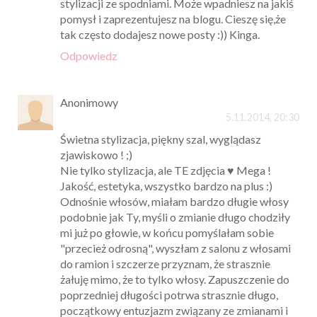
stylizacji ze spodniami. Może wpadniesz na jakiś
pomysł i zaprezentujesz na blogu. Cieszę się,że
tak często dodajesz nowe posty :)) Kinga.
Odpowiedz
Anonimowy
5.11.2014, 20:30
Świetna stylizacja, piękny szal, wyglądasz
zjawiskowo ! ;)
Nie tylko stylizacja, ale TE zdjęcia ♥ Mega !
Jakość, estetyka, wszystko bardzo na plus :)
Odnośnie włosów, miałam bardzo długie włosy
podobnie jak Ty, myśli o zmianie długo chodziły
mi już po głowie, w końcu pomyślałam sobie
"przecież odrosną", wyszłam z salonu z włosami
do ramion i szczerze przyznam, że strasznie
żałuję mimo, że to tylko włosy. Zapuszczenie do
poprzedniej długości potrwa strasznie długo,
początkowy entuzjazm związany ze zmianami i