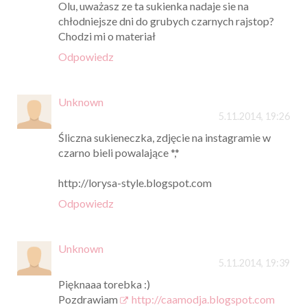
Olu, uważasz ze ta sukienka nadaje sie na
chłodniejsze dni do grubych czarnych rajstop?
Chodzi mi o materiał
Odpowiedz
Unknown
5.11.2014, 19:26
Śliczna sukieneczka, zdjęcie na instagramie w
czarno bieli powalające *,*
http://lorysa-style.blogspot.com
Odpowiedz
Unknown
5.11.2014, 19:39
Pięknaaa torebka :)
Pozdrawiam
http://caamodja.blogspot.com