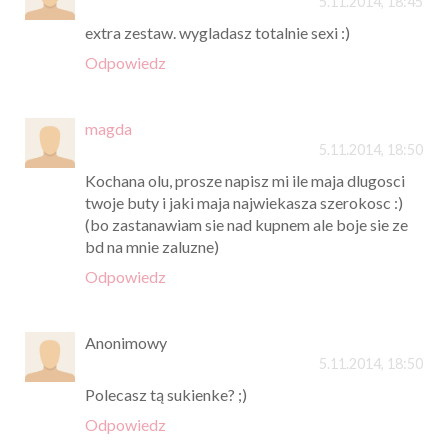
5.11.2014, 18:45
extra zestaw. wygladasz totalnie sexi :)
Odpowiedz
magda
5.11.2014, 18:50
Kochana olu, prosze napisz mi ile maja dlugosci
twoje buty i jaki maja najwiekasza szerokosc :)
(bo zastanawiam sie nad kupnem ale boje sie ze
bd na mnie zaluzne)
Odpowiedz
Anonimowy
5.11.2014, 18:50
Polecasz tą sukienke? ;)
Odpowiedz