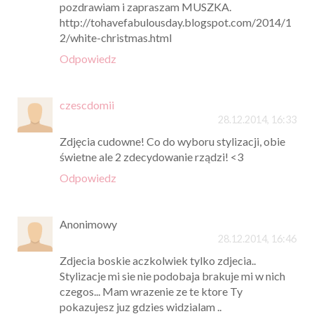
pozdrawiam i zapraszam MUSZKA.
http://tohavefabulousday.blogspot.com/2014/1
2/white-christmas.html
Odpowiedz
czescdomii
28.12.2014, 16:33
Zdjęcia cudowne! Co do wyboru stylizacji, obie
świetne ale 2 zdecydowanie rządzi! <3
Odpowiedz
Anonimowy
28.12.2014, 16:46
Zdjecia boskie aczkolwiek tylko zdjecia..
Stylizacje mi sie nie podobaja brakuje mi w nich
czegos... Mam wrazenie ze te ktore Ty
pokazujesz juz gdzies widzialam ..