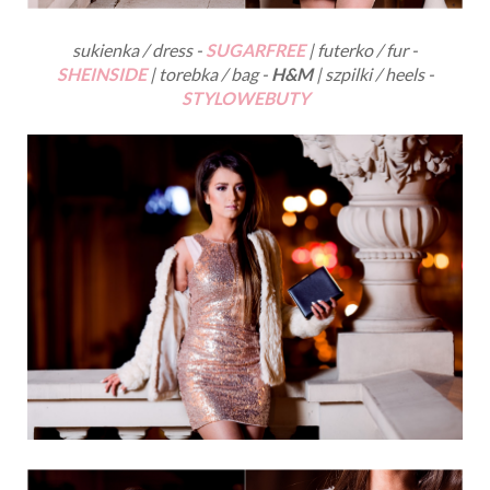
sukienka / dress -
SUGARFREE
| futerko / fur -
SHEINSIDE
| torebka / bag -
H&M
| szpilki / heels -
STYLOWEBUTY