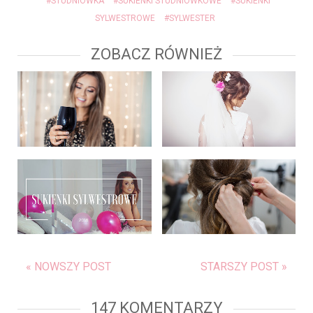
#STUDNIÓWKA
#SUKIENKI STUDNIÓWKOWE
#SUKIENKI
SYLWESTROWE
#SYLWESTER
ZOBACZ RÓWNIEŻ
« NOWSZY POST
STARSZY POST »
147 KOMENTARZY