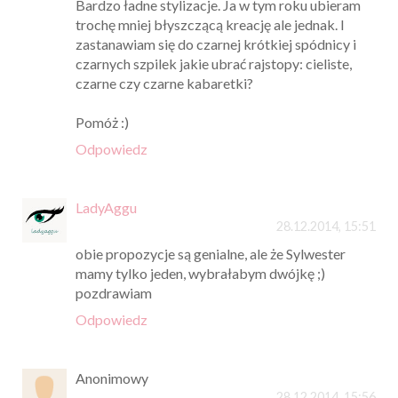
Bardzo ładne stylizacje. Ja w tym roku ubieram
trochę mniej błyszczącą kreację ale jednak. I
zastanawiam się do czarnej krótkiej spódnicy i
czarnych szpilek jakie ubrać rajstopy: cieliste,
czarne czy czarne kabaretki?
Pomóż :)
Odpowiedz
LadyAggu
28.12.2014, 15:51
obie propozycje są genialne, ale że Sylwester
mamy tylko jeden, wybrałabym dwójkę ;)
pozdrawiam
Odpowiedz
Anonimowy
28.12.2014, 15:56