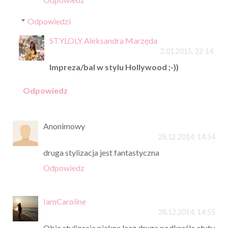
Odpowiedzi
STYLOLY Aleksandra Marzęda
2.01.2015, 22:14
Impreza/bal w stylu Hollywood ;-))
Odpowiedz
Anonimowy
28.12.2014, 14:54
druga stylizacja jest fantastyczna
Odpowiedz
IamCaroline
28.12.2014, 14:55
Obie stylizacje piękna,lecz druga podkreśla atuty