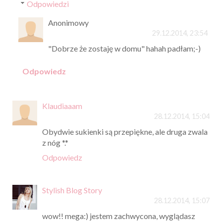
Odpowiedzi
Anonimowy
29.12.2014, 23:54
"Dobrze że zostaję w domu" hahah padłam;-)
Odpowiedz
Klaudiaaam
28.12.2014, 15:04
Obydwie sukienki są przepiękne, ale druga zwala
z nóg *.*
Odpowiedz
Stylish Blog Story
28.12.2014, 15:07
wow!! mega:) jestem zachwycona, wyglądasz