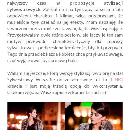
najwyższy czas na
propozycje stylizacji
sylwestrowych
. Zależało mi na tym, aby ta sesja miała
odpowiedni charakter i klimat, więc przepraszam, że
musieliście tyle czekać na jej efekty. Mam nadzieję, że
stworzone przeze mnie zestawy będą dla Was inspirujące.
Przygotowałam dwie różne odsłony, ale łączy je ten sam
motyw przewodni charakterystyczny dla imprezy
sylwestrowej - podkreślona kobiecość, błysk i przepych.
Tego dnia przecież każda kobieta chce przykuwać uwagę,
czuć wyjątkowo i być królową balu.
Waham się jeszcze, którą wersję stylizacji wybiorę na Bal
Sylwestrowy. W szafie odczekała swoje też ta
[LINK]
kreacja i jest moją trzecią opcją do wykorzystania.
Czekam więc na Wasze opinie w komentarzach :-)