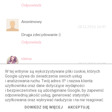
Odpowiedz
Anonimowy
28.12.2014, 16:47
Druga zdecydowanie :)
Odpowiedz
niema
28.12.2014, 16:48
W tej witrynie są wykorzystywane pliki cookie, których
piękne zdjęcia! :D
Google używa do świadczenia swoich usług
Odpowiedz
i analizowania ruchu. Twój adres IP i nazwa klienta
użytkownika oraz dane dotyczące wydajności
i bezpieczeństwa są udostępniane Google, by zapewnić
odpowiednią jakość usług, generować statystyki
Anonimowy
użytkowania oraz wykrywać nadużycia i na nie reagować.
28.12.2014, 16:49
DOWIEDZ SIĘ WIĘCEJ
AKCEPTUJĘ
Piękne zdjęcia! Ja uwielbiam ciemne kolory i 1