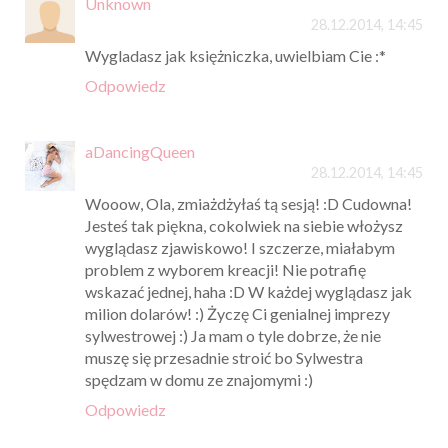
Unknown
28.12.2014, 14:45
Wygladasz jak księżniczka, uwielbiam Cie :*
Odpowiedz
aDancingQueen
28.12.2014, 14:45
Wooow, Ola, zmiażdżyłaś tą sesją! :D Cudowna!
Jesteś tak piękna, cokolwiek na siebie włożysz
wyglądasz zjawiskowo! I szczerze, miałabym
problem z wyborem kreacji! Nie potrafię
wskazać jednej, haha :D W każdej wyglądasz jak
milion dolarów! :) Życzę Ci genialnej imprezy
sylwestrowej :) Ja mam o tyle dobrze, że nie
muszę się przesadnie stroić bo Sylwestra
spędzam w domu ze znajomymi :)
Odpowiedz