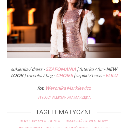
sukienka / dress -
SZAFOMANIA
| futerko / fur -
NEW
LOOK
| torebka / bag -
CHOIES
|
szpilki / heels -
ELILU
fot.
Weronika Markiewicz
STYLOLY ALEKSANDRA MARZĘDA
TAGI TEMATYCZNE
#FRYZURY SYLWESTROWE
#MAKIJAŻ SYLWESTROWY