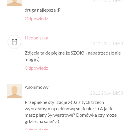
28.12.2014, 14:51
druga najlepsza :P
Odpowiedz
Hedonistka
28.12.2014, 14:53
Zdjęcia takie piękne że SZOK! - napatrzeć się nie
mogę :)
Odpowiedz
Anonimowy
28.12.2014, 14:53
Przepiekne stylizacje :-) Ja z tych trzech
wybrałabym tą cekinową sukienke :-) A jakie
masz plany Sylwestrowe? Domówka czy moze
gdzies na sale? :-)
Odpowiedz