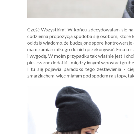
Część Wszystkim! W końcu zdecydowałam się na mo
codzienna propozycja spodoba się osobom, które ki
od dziś wiadomo, że budzą one spore kontrowersje 
mam zamiaru nikogo do nich przekonywać. Emu to spe
i wygodę. W moim przypadku tak właśnie jest i ch
plus czarne dodatki - między innymi w postaci grub
I tu się pojawia paradoks tego zestawienia - cie
zmarźluchem, więc miałam pod spodem rajstopy, tak