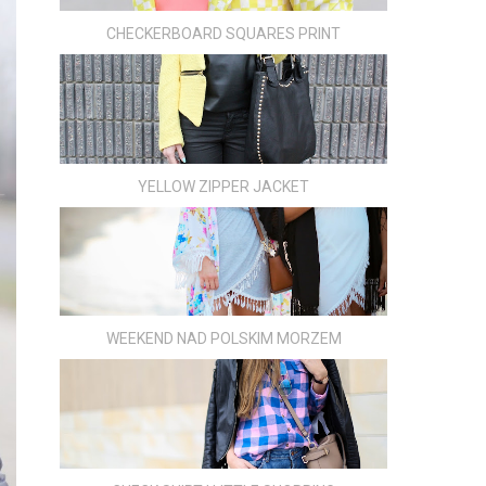
CHECKERBOARD SQUARES PRINT
YELLOW ZIPPER JACKET
WEEKEND NAD POLSKIM MORZEM