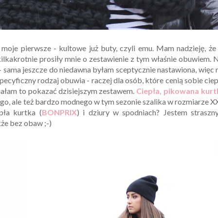
je pierwsze - kultowe już buty, czyli emu. Mam nadzieję, że 
lkakrotnie prosiły mnie o zestawienie z tym właśnie obuwiem. 
- sama jeszcze do niedawna byłam sceptycznie nastawiona, więc 
cyficzny rodzaj obuwia - raczej dla osób, które cenią sobie cie
ciałam to pokazać dzisiejszym zestawem.
Ciepła, pikowana kurt
ego, ale też bardzo modnego w tym sezonie szalika w rozmiarze X
pła kurtka (
BONPRIX
) i dziury w spodniach? Jestem straszn
że bez obaw ;-)