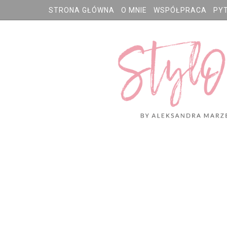
STRONA GŁÓWNA
O MNIE
WSPÓŁPRACA
PY