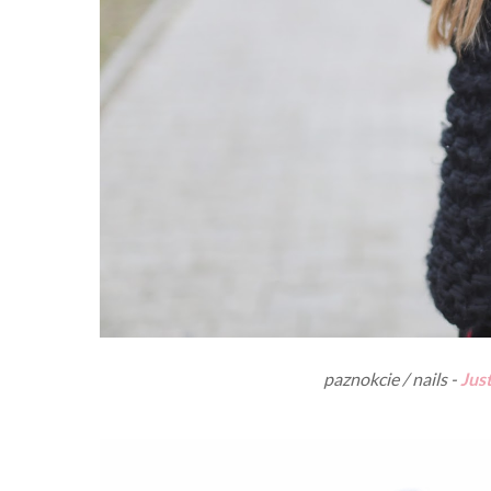
paznokcie / nails -
Jus