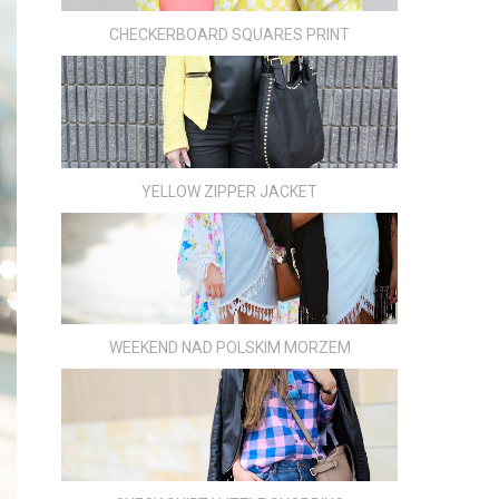
CHECKERBOARD SQUARES PRINT
YELLOW ZIPPER JACKET
WEEKEND NAD POLSKIM MORZEM