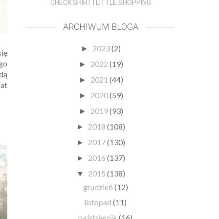
CHECK SHIRT | LITTLE SHOPPING
ARCHIWUM BLOGA
2023
(2)
►
się
ego
2022
(19)
►
żdą
2021
(44)
►
rat
2020
(59)
►
2019
(93)
►
2018
(108)
►
2017
(130)
►
2016
(137)
►
2015
(138)
▼
grudzień
(12)
listopad
(11)
październik
(16)