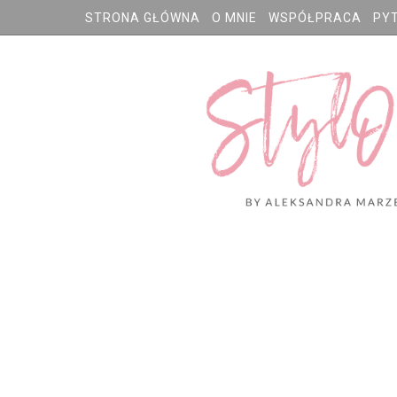
STRONA GŁÓWNA
O MNIE
WSPÓŁPRACA
PY