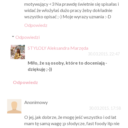
motywujący <3 Na prawdę świetnie się spisałas i
widać że włożyłaś dużo pracy żeby dokładnie
wszystko opisać ;-) Moje wyrazy uznania :-D
Odpowiedz
Odpowiedzi
STYLOLY Aleksandra Marzęda
30.03.2015, 22:47
Miło, że są osoby, które to doceniają -
dziękuję ;-))
Odpowiedz
Anonimowy
30.03.2015, 17:58
O jej, jak dobrze, że mogę jeść wszystko i od lat
mam tę samą wagę ;p słodycze, fast foody itp nie