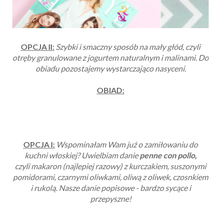
OPCJA II:
Szybki i smaczny sposób na mały głód, czyli
otręby granulowane z jogurtem naturalnym i malinami. Do
obiadu pozostajemy wystarczająco nasyceni.
OBIAD:
OPCJA I:
Wspominałam Wam już o zamiłowaniu do
kuchni włoskiej? Uwielbiam danie
penne con pollo,
czyli makaron (najlepiej razowy) z kurczakiem, suszonymi
pomidorami, czarnymi oliwkami, oliwą z oliwek, czosnkiem
i rukolą. Nasze danie popisowe - bardzo sycące i
przepyszne!