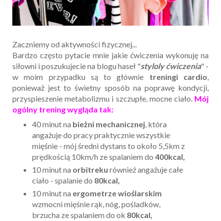
Zaczniemy od aktywności fizycznej...
Bardzo często pytacie mnie jakie ćwiczenia wykonuję na
siłowni i poszukujecie na blogu haseł "
styloly ćwiczenia
" -
w moim przypadku są to głównie
treningi cardio
,
ponieważ jest to świetny sposób na poprawę kondycji,
przyspieszenie metabolizmu i szczupłe, mocne ciało.
Mój
ogólny trening wygląda tak:
40 minut na
bieżni mechanicznej
, która
angażuje do pracy praktycznie wszystkie
mięśnie - mój średni dystans to około 5,5km z
prędkością 10km/h ze spalaniem do
400kcal,
10 minut na
orbitreku
również angażuje całe
ciało - spalanie do
80kcal,
10 minut na
ergometrze wioślarskim
wzmocni mięśnie rąk, nóg, pośladków,
brzucha ze spalaniem do ok
80kcal,