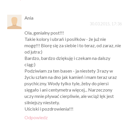
Ania
30.03.2015, 17:36
Ola, genialny post!!!
Takie kolory i ubrań i posiłków - że już nie
mogę!!! Biorę się za siebie i to teraz, od zaraz, nie
od jutra:)
Bardzo, bardzo dziękuję i czekam na dalszy
ciąg:)
Podziwiam za ten basen - ja niestety 3 razy w
życiu szłam na dno jak kamień i mam teraz uraz
psychiczny. Wody tylko tyle, żeby do piersi
sięgało i ani centymetra więcej... Narzeczony
uczy mnie pływać cierpliwie, ale wciąż lęk jest
silniejszy niestety.
Uściski i pozdrowienia!!!
Odpowiedz