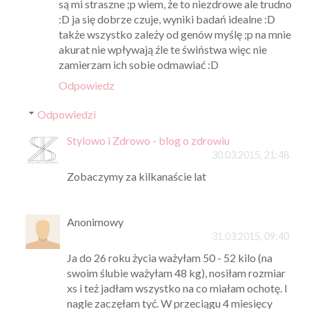
są mi straszne ;p wiem, że to niezdrowe ale trudno
:D ja się dobrze czuje, wyniki badań idealne :D
także wszystko zależy od genów myślę ;p na mnie
akurat nie wpływają źle te świństwa więc nie
zamierzam ich sobie odmawiać :D
Odpowiedz
Odpowiedzi
Stylowo i Zdrowo - blog o zdrowiu
30.03.2015, 21:48
Zobaczymy za kilkanaście lat
Anonimowy
31.03.2015, 09:40
Ja do 26 roku życia ważyłam 50 - 52 kilo (na
swoim ślubie ważyłam 48 kg), nosiłam rozmiar
xs i też jadłam wszystko na co miałam ochotę. I
nagle zaczęłam tyć. W przeciągu 4 miesięcy