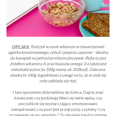
OPCJA II:
Tuńczyk w sosie własnym w towarzystwie
ogórka konserwowego, cebuli i pieprzu cayenne - idealny
do kanapek na pełnoziarnistym pieczywie. Ryba ta jest
źródłem witaminy A oraz kwasów omega-3 a także jest
niskokaloryczna (w 100g mamy ok 103kcal). Zalecana
dawka to 140g tygodniowo z uwagi na to, że w ciele tej
ryby odkłada się rtęć.
I tym sposobem dobrnęliśmy do końca. Dajcie znać
koniecznie czy podobają Wam się takie wpisy, czy
poczuliście się wystarczająco zmotywowani,
zainspirowani, czy post jest przejrzysty, czytelny i czy
przyjemnie się go oglądało ? To dla mnie bardzo istotne