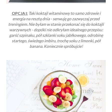
OPCJA I:
Taki koktajl witaminowy to samo zdrowie i
energia na resztą dnia - serwuję go zazwyczaj przed
treningiem. Nie byłam w stanie przekonać się do koktajli
warzywnych - dopóki nie odkryłam idealnego przepisu:
garść szpinaku, pół szklanki soku jabłkowego, odrobinę
startego, świeżego imbiru, trochę soku z limonki, pół
banana. Koniecznie spróbujcie!