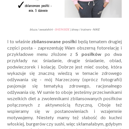
bluza / sweatshirt -
SHEINSIDE
| dresy / trainers - NIKE
I to właśnie
zbilansowane posiłki
będą tematem drugiej
części posta - zaprezentuję Wam obszerną fotorelację i
przykładowe menu złożone z
5 posiłków
po dwa
przykłady na: śniadanie, drugie śniadanie, obiad,
podwieczorek i kolację. Dobrze jest mieć osobę, która
wykazuje się znaczną wiedzą w temacie zdrowego
odżywania się - mój Narzeczony (oprócz fotografii)
pasjonuje się tematyką zdrowego, racjonalnego
odżywania się. W sumie to oboje jesteśmy przeciwnikami
wszelkich diet a zwolennikami zbilansowanych posiłków
połączonych z aktywnością fizyczną, Oboje też
wspieramy się w postanowieniach i wzajemnie
motywujemy. Niestety mamy też słabość do kuchni
włoskiej, burgerów czy sushi, więc skłamałabym, gdybym