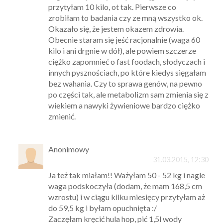
przytyłam 10 kilo, ot tak. Pierwsze co
zrobiłam to badania czy ze mną wszystko ok.
Okazało się, że jestem okazem zdrowia.
Obecnie staram się jeść racjonalnie (waga 60
kilo i ani drgnie w dół), ale powiem szczerze
ciężko zapomnieć o fast foodach, słodyczach i
innych pysznościach, po które kiedys sięgałam
bez wahania. Czy to sprawa genów, na pewno
po części tak, ale metabolizm sam zmienia się z
wiekiem a nawyki żywieniowe bardzo ciężko
zmienić.
Anonimowy
31.03.2015, 12:30
Ja też tak miałam!! Ważyłam 50 - 52 kg i nagle
waga podskoczyła (dodam, że mam 168,5 cm
wzrostu) i w ciągu kilku miesięcy przytyłam aż
do 59,5 kg i byłam opuchnięta :/
Zaczęłam kręcić hula hop, pić 1,5l wody