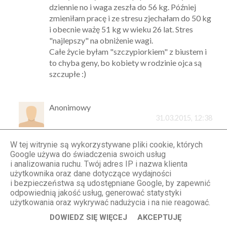
dziennie no i waga zeszła do 56 kg. Później
zmieniłam pracę i ze stresu zjechałam do 50 kg
i obecnie ważę 51 kg w wieku 26 lat. Stres
"najlepszy" na obniżenie wagi.
Całe życie byłam "szczypiorkiem" z biustem i
to chyba geny, bo kobiety w rodzinie ojca są
szczupłe :)
Anonimowy
31.03.2015, 12:38
Anonimowy 09:40 mam niemal identycznie! W
moim przypadku waga zawsze wahała się
W tej witrynie są wykorzystywane pliki cookie, których
Google używa do świadczenia swoich usług
między 54-55 kg, a po ślubie nagle w 3
i analizowania ruchu. Twój adres IP i nazwa klienta
miesiące przybyło mi prawie 10 kg, których za
użytkownika oraz dane dotyczące wydajności
cholerę nie mogę się pozbyć. Zdrowo się
i bezpieczeństwa są udostępniane Google, by zapewnić
odżywiam, pije dużo wody, ćwiczę regularnie,
odpowiednią jakość usług, generować statystyki
badania wszystkie ok, a waga nadal
użytkowania oraz wykrywać nadużycia i na nie reagować.
przekracza cholerne 60 kg i ani myśli spadać.
DOWIEDZ SIĘ WIĘCEJ
AKCEPTUJĘ
Strasznie mnie to dołuje :( Nie przypuszczałam,