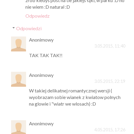
zrób kiedyś post na tle jakiejś łąki, w parku :D no
nie wiem :D natural :D
Odpowiedz
Odpowiedzi
Anonimowy
3.05.2015, 11:40
TAK TAK TAK!!
Anonimowy
3.05.2015, 22:19
W takiej delikatnej romantycznej wersji (
wyobrazam sobie wianek z kwiatow polnych
na glowie i "wiatr we wlosach) :D
Anonimowy
4.05.2015, 17:26