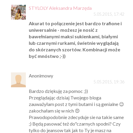
STYLOLY Aleksandra Marzęda
5.05.2015, 17:42
Akurat to połączenie jest bardzo trafione i
uniwersalnie - możesz je nosić z
bawełnianymi maksi sukienkami, białymi
lub czarnymi rurkami, świetnie wyglądają
do skórzanych szortów. Kombinacji może
być mnóstwo ;-))
Anonimowy
5.05.2015, 19:36
Bardzo dziękuję za pomoc ;))
Przeglądając dzisiaj Twojego bloga
zauważyłam post z tymi butami i są genialne 😉
zakochałam się w nich 😍
Prawodopodobnie zdecyduje sie na takie same
;) Będą pasować też do"czarnych spodni? Czy
tylko do jeansow tak jak to Ty je masz na