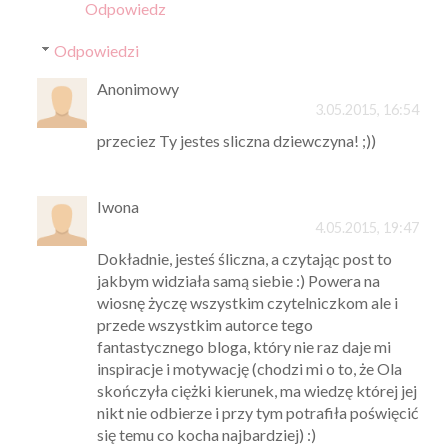
Odpowiedz
Odpowiedzi
Anonimowy
3.05.2015, 16:54
przeciez Ty jestes sliczna dziewczyna! ;))
Iwona
4.05.2015, 19:47
Dokładnie, jesteś śliczna, a czytając post to
jakbym widziała samą siebie :) Powera na
wiosnę życzę wszystkim czytelniczkom ale i
przede wszystkim autorce tego
fantastycznego bloga, który nie raz daje mi
inspiracje i motywację (chodzi mi o to, że Ola
skończyła ciężki kierunek, ma wiedzę której jej
nikt nie odbierze i przy tym potrafiła poświęcić
się temu co kocha najbardziej) :)