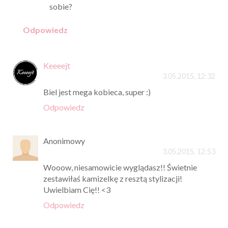
sobie?
Odpowiedz
Keeeejt
3.05.2015, 12:32
Biel jest mega kobieca, super :)
Odpowiedz
Anonimowy
3.05.2015, 12:53
Wooow, niesamowicie wyglądasz!! Świetnie
zestawiłaś kamizelkę z resztą stylizacji!
Uwielbiam Cię!! <3
Odpowiedz