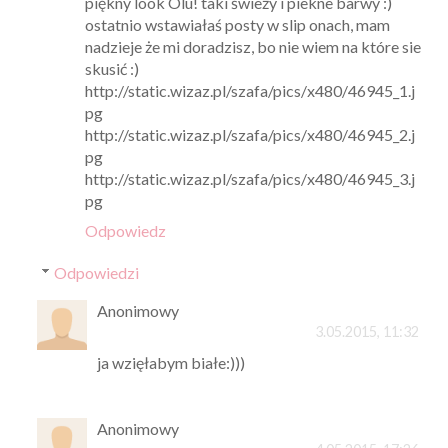
piękny look Olu! taki świeży i piekne barwy :)
ostatnio wstawiałaś posty w slip onach, mam
nadzieje że mi doradzisz, bo nie wiem na które sie
skusić :)
http://static.wizaz.pl/szafa/pics/x480/46945_1.j
pg
http://static.wizaz.pl/szafa/pics/x480/46945_2.j
pg
http://static.wizaz.pl/szafa/pics/x480/46945_3.j
pg
Odpowiedz
Odpowiedzi
Anonimowy
3.05.2015, 11:32
ja wzięłabym białe:)))
Anonimowy