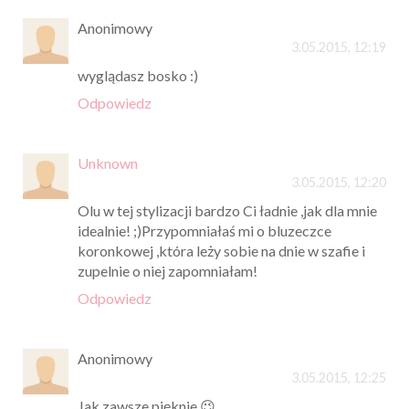
Anonimowy
3.05.2015, 12:19
wyglądasz bosko :)
Odpowiedz
Unknown
3.05.2015, 12:20
Olu w tej stylizacji bardzo Ci ładnie ,jak dla mnie
idealnie! ;)Przypomniałaś mi o bluzeczce
koronkowej ,która leży sobie na dnie w szafie i
zupelnie o niej zapomniałam!
Odpowiedz
Anonimowy
3.05.2015, 12:25
Jak zawsze pięknie 😉