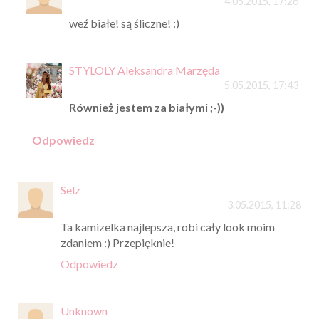
4.05.2015, 17:26
weź białe! są śliczne! :)
STYLOLY Aleksandra Marzęda
5.05.2015, 17:43
Również jestem za białymi ;-))
Odpowiedz
Selz
3.05.2015, 11:28
Ta kamizelka najlepsza, robi cały look moim
zdaniem :) Przepięknie!
Odpowiedz
Unknown