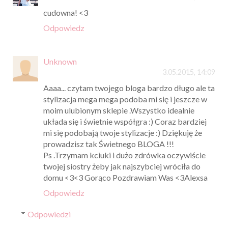
cudowna! <3
Odpowiedz
Unknown
3.05.2015, 14:09
Aaaa... czytam twojego bloga bardzo długo ale ta
stylizacja mega mega podoba mi się i jeszcze w
moim ulubionym sklepie .Wszystko idealnie
układa się i świetnie współgra :) Coraz bardziej
mi się podobają twoje stylizacje :) Dziękuję że
prowadzisz tak Świetnego BLOGA !!!
Ps .Trzymam kciuki i dużo zdrówka oczywiście
twojej siostry żeby jak najszybciej wróciła do
domu <3<3 Gorąco Pozdrawiam Was <3Alexsa
Odpowiedz
Odpowiedzi