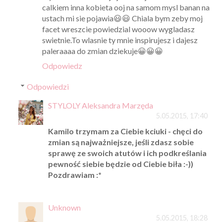
calkiem inna kobieta ooj na samom mysl banan na
ustach mi sie pojawia😃😃 Chiala bym zeby moj
facet wreszcie powiedzial wooow wygladasz
swietnie.To wlasnie ty mnie inspirujesz i dajesz
paleraaaa do zmian dziekuje😀😀😀
Odpowiedz
Odpowiedzi
STYLOLY Aleksandra Marzęda
5.05.2015, 17:40
Kamilo trzymam za Ciebie kciuki - chęci do
zmian są najważniejsze, jeśli zdasz sobie
sprawę ze swoich atutów i ich podkreślania
pewność siebie będzie od Ciebie biła :-))
Pozdrawiam :*
Unknown
5.05.2015, 18:28