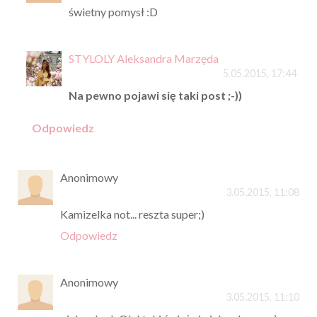
świetny pomysł :D
STYLOLY Aleksandra Marzęda
5.05.2015, 17:44
Na pewno pojawi się taki post ;-))
Odpowiedz
Anonimowy
3.05.2015, 11:08
Kamizelka not... reszta super;)
Odpowiedz
Anonimowy
3.05.2015, 11:10