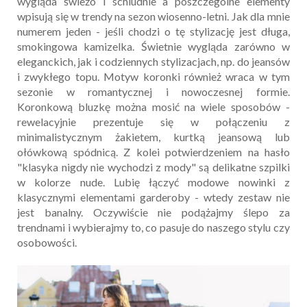
wygląda świeżo i schludnie a poszczególne elementy
wpisują się w trendy na sezon wiosenno-letni. Jak dla mnie
numerem jeden - jeśli chodzi o tę stylizację jest długa,
smokingowa kamizelka. Świetnie wygląda zarówno w
eleganckich, jak i codziennych stylizacjach, np. do jeansów
i zwykłego topu. Motyw koronki również wraca w tym
sezonie w romantycznej i nowoczesnej formie.
Koronkową bluzkę można mosić na wiele sposobów -
rewelacyjnie prezentuje się w połączeniu z
minimalistycznym żakietem, kurtką jeansową lub
ołówkową spódnicą. Z kolei potwierdzeniem na hasło
"klasyka nigdy nie wychodzi z mody" są delikatne szpilki
w kolorze nude. Lubię łączyć modowe nowinki z
klasycznymi elementami garderoby - wtedy zestaw nie
jest banalny. Oczywiście nie podążajmy ślepo za
trendnami i wybierajmy to, co pasuje do naszego stylu czy
osobowości.