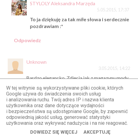
STYLOLY Aleksandra Marzęda
5.05.2015, 17:37
To ja dziękuję za tak miłe słowa i serdecznie
pozdrawiam :*
Odpowiedz
Unknown
3.05.2015, 14:22
Bardzo elegancko. Zdjęcia jak z magazynu mody
:-) Gratuluję współpracy z marką New Look, to
W tej witrynie są wykorzystywane pliki cookie, których
wielki sukces!
Google używa do świadczenia swoich usług
Na moim blogu post o doborze stroju
i analizowania ruchu. Twój adres IP i nazwa klienta
kąpielowego do typu sylwetki, zapraszam :-)
użytkownika oraz dane dotyczące wydajności
i bezpieczeństwa są udostępniane Google, by zapewnić
http://blogwspodnicy.blogspot.com/2015/05/ja
odpowiednią jakość usług, generować statystyki
k-dobrac-stroj-kapielowy-do-typu.html
użytkowania oraz wykrywać nadużycia i na nie reagować.
Odpowiedz
DOWIEDZ SIĘ WIĘCEJ
AKCEPTUJĘ