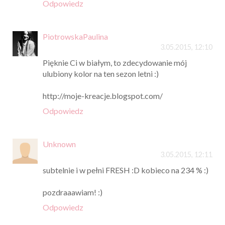
Odpowiedz
PiotrowskaPaulina
3.05.2015, 12:10
Pięknie Ci w białym, to zdecydowanie mój
ulubiony kolor na ten sezon letni :)
http://moje-kreacje.blogspot.com/
Odpowiedz
Unknown
3.05.2015, 12:11
subtelnie i w pełni FRESH :D kobieco na 234 % :)
pozdraaawiam! :)
Odpowiedz