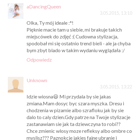
aDancingQueen
3.05.2015, 13:10
Olka, Ty mój ideale :*!
Pięknie macie tam u siebie, mi brakuje takich
miejscówek do zdjęć :( Cudowna stylizacja,
spodobał mi się ostatnio trend bieli - ale ja chyba
bym zbyt blado w takim wydaniu wyglądała :/
Odpowiedz
Unknown
3.05.2015, 13:22
Idzie wiosna😃 Mi przydala by sie jakas
zmiana.Mam dosyc byc szara myszka. Dresu i
chodzenia w pizamie albo szrafloku jak by sie
dalo to caly dzien.Gdy patrze na Twoje stylizacje
zastanawiam sie jak ta dziewczyna to robi??
Chce zmienic wlosy moze refleksy albo ombre co
myslisz??? Paznokcje jakies fajne ubranie i