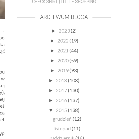
CHECK SHIRT | LITTLE SHOPPING
ARCHIWUM BLOGA
m -
2023
(2)
►
 bo
2022
(19)
►
bka
2021
(44)
nąć
►
2020
(59)
►
2019
(93)
►
pu
- w
2018
(108)
►
ej
2017
(130)
►
y),
nej
2016
(137)
►
teś
2015
(138)
▼
ąca
grudzień
(12)
et
listopad
(11)
yp
październik
(16)