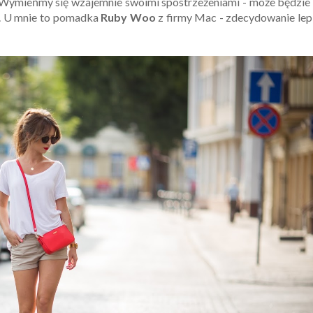
-) Wymieńmy się wzajemnie swoimi spostrzeżeniami - może będzie
łu. U mnie to pomadka
Ruby Woo
z firmy Mac - zdecydowanie lep