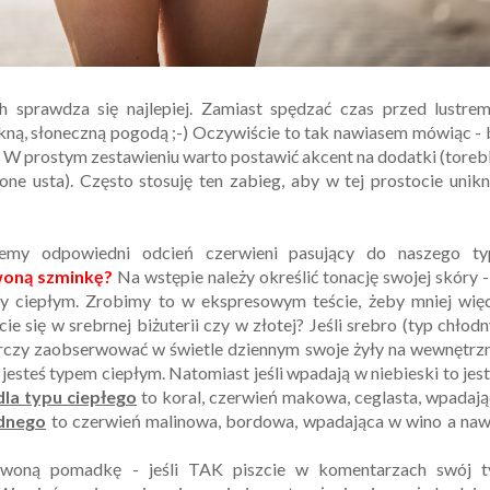
ch sprawdza się najlepiej. Zamiast spędzać czas przed lustre
kną, słoneczną pogodą ;-) Oczywiście to tak nawiasem mówiąc -
em. W prostym zestawieniu warto postawić akcent na dodatki (tore
ne usta). Często stosuję ten zabieg, aby w tej prostocie unik
emy odpowiedni odcień czerwieni pasujący do naszego ty
woną szminkę?
Na wstępie należy określić tonację swojej skóry 
y ciepłym. Zrobimy to w ekspresowym teście, żeby mniej więc
cie się w srebrnej biżuterii czy w złotej? Jeśli srebro (typ chłodn
starczy zaobserwować w świetle dziennym swoje żyły na wewnętrz
 jesteś typem ciepłym. Natomiast jeśli wpadają w niebieski to jes
dla typu ciepłego
to koral, czerwień makowa, ceglasta, wpadaj
odnego
to czerwień malinowa, bordowa, wpadająca w wino a naw
erwoną pomadkę - jeśli TAK piszcie w komentarzach swój t