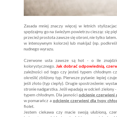
Zasada mniej znaczy więcej w letnich stylizacja
spędzajmy go na świeżym powietrzu ciesząc się pię
przecież prostota zawsze się obroni, nie tylko lat
w intensywnym kolorze) lub makijaż (np. podkreślo
nudnego wyrazu.
Czerwone usta zawsze są hot - o ile znajdzi
kolorystycznego.
Jak dobrać odpowiednią, czer
zależności od tego czy jesteś typem chłodnym cz
określić zbliżony typ. Pierwsze pytanie: lepiej czuje
jeśli złoto (typ ciepły). Drugie spostrzeżenie: wy
stronie nadgarstka. Jeśli wpadają w odcień zielony -
typem chłodnym. Dla jasności
odcienie czerwieni 
w pomarańcz a
odcienie czerwieni dla typy chł
fiolet.
Jestem ciekawa czy macie swoją ulubioną, cz