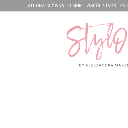
STRONA GŁÓWNA
O MNIE
WSPÓŁPRACA
PY