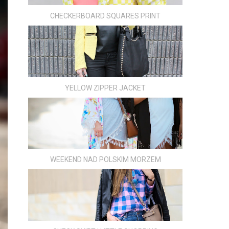
CHECKERBOARD SQUARES PRINT
YELLOW ZIPPER JACKET
WEEKEND NAD POLSKIM MORZEM