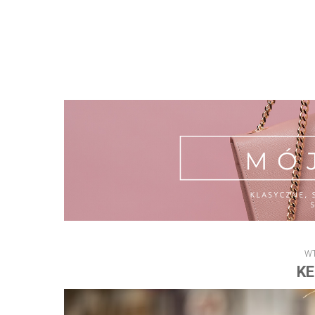
WT
KE