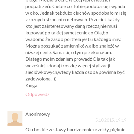
podpatrzeću Ciebie co Tobie podoba się i wpada
w oko. Jednak też dużo ciuchów spodobało mi się
z różnych stron internetowych. Przecież każdy
kto jest zainteresowany daną rzeczą nie musi
kupować po takiej samej cenie co Ola,bo
wiadomo,że zasób portfela jest u każdego inny.
Można poszukać zamienników,albo znaleźć w
niższej cenie. Sama się o tym przekonałam.
Dlatego moim zdaniem prowadź Ola tak jak
wcześniej i dodaj troszkę więcej stylizacji
sieciówkowych,wtedy każda osoba powinna być
zadowolona. :))
Kinga
Odpowiedz
Anonimowy
5.10.2015, 19:19
Olu boskie zestawy bardzo mnie urzekły, pięknie