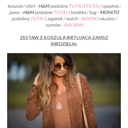
koszula / shirt -
H&M
podobna
TUTAJ
i
TUTAJ
| spodnie /
jeans -
H&M
podobne
TUTAJ
| torebka / bag -
MOHITO
podobna
TUTAJ
| zegarek / watch -
NIXON
| okulary /
sunnies -
RAY BAN
ZESTAW Z KOSZULĄ IMITUJĄCĄ ZAMSZ
(NIEDZIELA):