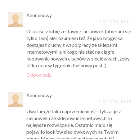
Anonimowy
5.10.2015, 19:11
Osobiście lubię zestawy z sieciówek (ubieram się
tylko tam) ale rozumiem też, że jako blogerka
dostajesz ciuchy z współpracy ze sklepami
internetowymi, a nikogo nie stać na ciągłe
kupowanie nowych ciuchów w sieciówkach, żeby
kilka razy w tygodniu był nowy post :)
Odpowiedz
Anonimowy
5.10.2015, 19:18
Uważam,że taka naprzemienność stylizacje z
sieciówek i ze sklepów internetowych to
najlepsze rozwiązanie. Ostatnio mało się
pojawiło look'ów sieciówkowych na Twoim
blogu. Można trochę więcej wprowadzić i