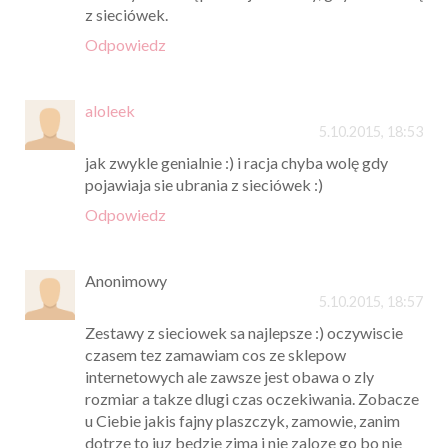
z sieciówek.
Odpowiedz
aloleek
5.10.2015, 18:53
jak zwykle genialnie :) i racja chyba wolę gdy
pojawiaja sie ubrania z sieciówek :)
Odpowiedz
Anonimowy
5.10.2015, 18:57
Zestawy z sieciowek sa najlepsze :) oczywiscie
czasem tez zamawiam cos ze sklepow
internetowych ale zawsze jest obawa o zly
rozmiar a takze dlugi czas oczekiwania. Zobacze
u Ciebie jakis fajny plaszczyk, zamowie, zanim
dotrze to juz bedzie zima i nie zaloze go bo nie