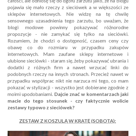
całości, ale odniosę się do ogółu zarzutu jako, że na blogu
pojawia się mało rzeczy z sieciówek a w większości ze
sklepów internetowych. Nie widzę na tę chwilę
sensownego uzasadnienia tego zarzutu, bo uważam, że
blogi modowe powinny pokazywać różnorodne
propozycje - nie zamykać się tylko na sieciówki.
Rozumiem, że chodzi o dostępność, czasem ceny czy
obawę co do rozmiaru w przypadku zakupów
internetowych. Mam zaufane sklepy internetowe i
ulubione sieciówki - staram się, żeby pokazywać ubrania i
dodatki z różnych firm a nawet wrzucać linki do
podobnych rzeczy na innych stronach. Przecież nawet w
przypadku współprac nikt nie narzuca mi tego, co mam
pokazać w stylizacji - wszystko jest dobierane zgodnie z
moimi upodobaniami.
Dajcie znać w komentarzach jaki
macie do tego stosunek - czy faktycznie wolicie
zestawy typowo z sieciówek?
ZESTAW Z KOSZULĄ W KRATĘ (SOBOTA):