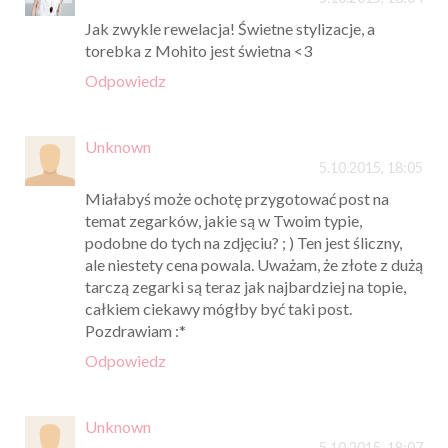
Jak zwykle rewelacja! Świetne stylizacje, a
torebka z Mohito jest świetna <3
Odpowiedz
Unknown
5.10.2015, 18:05
Miałabyś może ochotę przygotować post na
temat zegarków, jakie są w Twoim typie,
podobne do tych na zdjęciu? ; ) Ten jest śliczny,
ale niestety cena powala. Uważam, że złote z dużą
tarczą zegarki są teraz jak najbardziej na topie,
całkiem ciekawy mógłby być taki post.
Pozdrawiam :*
Odpowiedz
Unknown
5.10.2015, 18:07