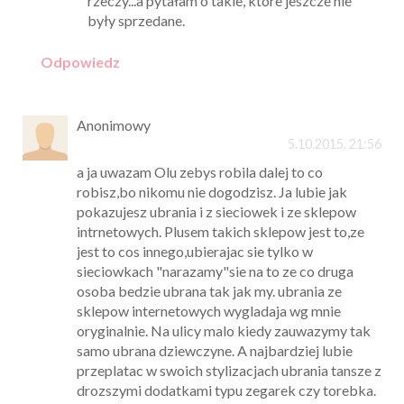
rzeczy...a pytałam o takie, które jeszcze nie
były sprzedane.
Odpowiedz
Anonimowy
5.10.2015, 21:56
a ja uwazam Olu zebys robila dalej to co
robisz,bo nikomu nie dogodzisz. Ja lubie jak
pokazujesz ubrania i z sieciowek i ze sklepow
intrnetowych. Plusem takich sklepow jest to,ze
jest to cos innego,ubierajac sie tylko w
sieciowkach "narazamy"sie na to ze co druga
osoba bedzie ubrana tak jak my. ubrania ze
sklepow internetowych wygladaja wg mnie
oryginalnie. Na ulicy malo kiedy zauwazymy tak
samo ubrana dziewczyne. A najbardziej lubie
przeplatac w swoich stylizacjach ubrania tansze z
drozszymi dodatkami typu zegarek czy torebka.