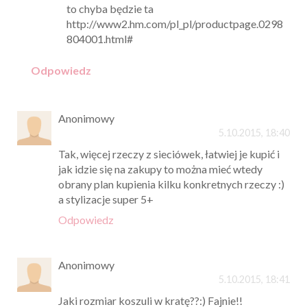
to chyba będzie ta
http://www2.hm.com/pl_pl/productpage.0298
804001.html#
Odpowiedz
Anonimowy
5.10.2015, 18:40
Tak, więcej rzeczy z sieciówek, łatwiej je kupić i
jak idzie się na zakupy to można mieć wtedy
obrany plan kupienia kilku konkretnych rzeczy :)
a stylizacje super 5+
Odpowiedz
Anonimowy
5.10.2015, 18:41
Jaki rozmiar koszuli w kratę??:) Fajnie!!