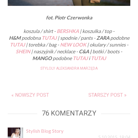
fot. Piotr Czerwonka
koszula / shirt -
BERSHKA
| koszulka / top -
H&M
podobna
TUTAJ
| spodnie / pants -
ZARA
podobne
TUTAJ
| torebka / bag -
NEW LOOK
| okulary / sunnies -
SHEIN
| naszyjnik / necklace -
C&A |
botki / boots -
MANGO
podobne
TUTAJ
i
TUTAJ
STYLOLY ALEKSANDRA MARZĘDA
« NOWSZY POST
STARSZY POST »
76 KOMENTARZY
Stylish Blog Story
5.10.2015, 18:04