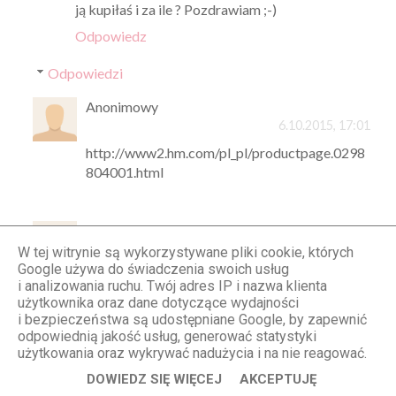
ją kupiłaś i za ile ? Pozdrawiam ;-)
Odpowiedz
Odpowiedzi
Anonimowy
6.10.2015, 17:01
http://www2.hm.com/pl_pl/productpage.0298
804001.html
Anonimowy
6.10.2015, 19:34
W tej witrynie są wykorzystywane pliki cookie, których
Google używa do świadczenia swoich usług
Dzięki ;)
i analizowania ruchu. Twój adres IP i nazwa klienta
użytkownika oraz dane dotyczące wydajności
Odpowiedz
i bezpieczeństwa są udostępniane Google, by zapewnić
odpowiednią jakość usług, generować statystyki
użytkowania oraz wykrywać nadużycia i na nie reagować.
Unknown
DOWIEDZ SIĘ WIĘCEJ
AKCEPTUJĘ