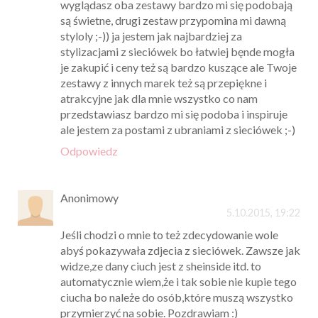
wyglądasz oba zestawy bardzo mi się podobają
są świetne, drugi zestaw przypomina mi dawną
styloly ;-)) ja jestem jak najbardziej za
stylizacjami z sieciówek bo łatwiej bęnde mogła
je zakupić i ceny też są bardzo kuszące ale Twoje
zestawy z innych marek też są przepiękne i
atrakcyjne jak dla mnie wszystko co nam
przedstawiasz bardzo mi się podoba i inspiruje
ale jestem za postami z ubraniami z sieciówek ;-)
Odpowiedz
Anonimowy
5.10.2015, 19:22
Jeśli chodzi o mnie to też zdecydowanie wole
abyś pokazywała zdjecia z sieciówek. Zawsze jak
widze,ze dany ciuch jest z sheinside itd. to
automatycznie wiem,że i tak sobie nie kupie tego
ciucha bo należe do osób,które muszą wszystko
przymierzyć na sobie. Pozdrawiam :)