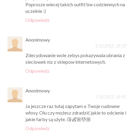
Poprosze wiecej takich outfit'ów codziennych na
uczelnie :)
Odpowiedz
Anonimowy
5.10.2015, 19:37
Zdecydowanie wole zebys pokazywala ubrania z
sieciowek niz z sklepow internetowych.
Odpowiedz
Anonimowy
5.10.2015, 19:41
Ja jeszcze raz tutaj zapytam o Twoje cudowne
włosy. Olu czy możesz zdradzić jakie to odcienie i
jakie farby są użyte. 😘💇🏼💆🏼
Odpowiedz