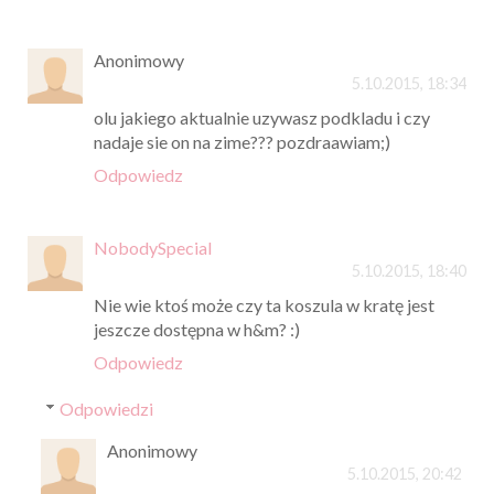
Anonimowy
5.10.2015, 18:34
olu jakiego aktualnie uzywasz podkladu i czy
nadaje sie on na zime??? pozdraawiam;)
Odpowiedz
NobodySpecial
5.10.2015, 18:40
Nie wie ktoś może czy ta koszula w kratę jest
jeszcze dostępna w h&m? :)
Odpowiedz
Odpowiedzi
Anonimowy
5.10.2015, 20:42