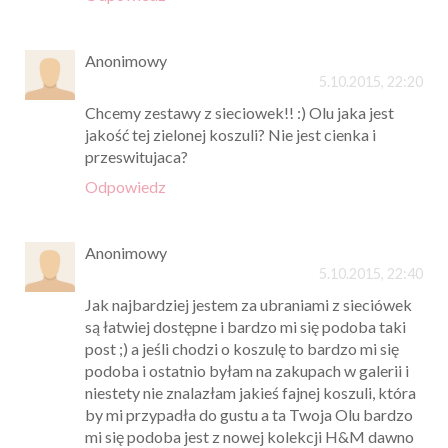
Anonimowy
5.10.2015, 22:20
Chcemy zestawy z sieciowek!! :) Olu jaka jest
jakość tej zielonej koszuli? Nie jest cienka i
przeswitujaca?
Odpowiedz
Anonimowy
5.10.2015, 22:40
Jak najbardziej jestem za ubraniami z sieciówek
są łatwiej dostępne i bardzo mi się podoba taki
post ;) a jeśli chodzi o koszulę to bardzo mi się
podoba i ostatnio byłam na zakupach w galerii i
niestety nie znalazłam jakieś fajnej koszuli, która
by mi przypadła do gustu a ta Twoja Olu bardzo
mi się podoba jest z nowej kolekcji H&M dawno