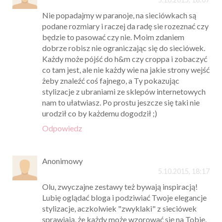
Nie popadajmy w paranoje, na sieciówkach są
podane rozmiary i raczej da radę sie rozeznać czy
będzie to pasować czy nie. Moim zdaniem
dobrze robisz nie ograniczając się do sieciówek.
Każdy może pójść do h&m czy croppa i zobaczyć
co tam jest, ale nie każdy wie na jakie strony wejść
żeby znaleźć coś fajnego, a Ty pokazując
stylizacje z ubraniami ze sklepów internetowych
nam to ułatwiasz. Po prostu jeszcze się taki nie
urodził co by każdemu dogodził ;)
Odpowiedz
Anonimowy
5.10.2015, 18:17
Olu, zwyczajne zestawy też bywają inspiracją!
Lubię oglądać bloga i podziwiać Twoje elegancje
stylizacje, aczkolwiek "zwyklaki" z sieciówek
sprawiają, że każdy może wzorować się na Tobie.