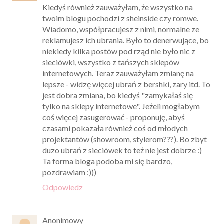
Kiedyś również zauważyłam, że wszystko na
twoim blogu pochodzi z sheinside czy romwe.
Wiadomo, współpracujesz z nimi, normalne ze
reklamujesz ich ubrania. Było to denerwujące, bo
niekiedy kilka postów pod rząd nie było nic z
sieciówki, wszystko z tańszych sklepów
internetowych. Teraz zauważyłam zmianę na
lepsze - widzę więcej ubrań z bershki, zary itd. To
jest dobra zmiana, bo kiedyś "zamykałaś się
tylko na sklepy internetowe". Jeżeli mogłabym
coś więcej zasugerować - proponuję, abyś
czasami pokazała również coś od młodych
projektantów (showroom, stylerom???). Bo zbyt
duzo ubrań z sieciówek to też nie jest dobrze :)
Ta forma bloga podoba mi się bardzo,
pozdrawiam :)))
Odpowiedz
Anonimowy