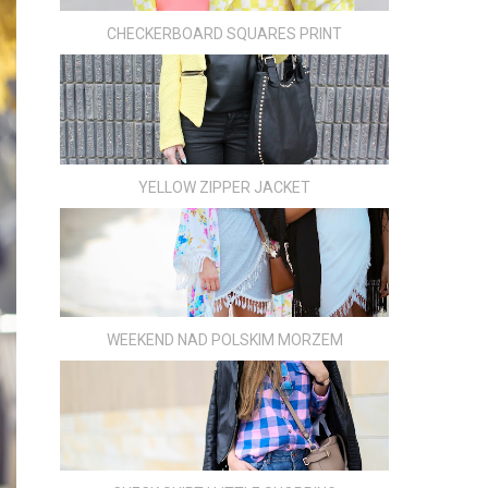
CHECKERBOARD SQUARES PRINT
YELLOW ZIPPER JACKET
WEEKEND NAD POLSKIM MORZEM