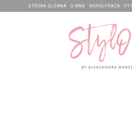
STRONA GŁÓWNA
O MNIE
WSPÓŁPRACA
PY