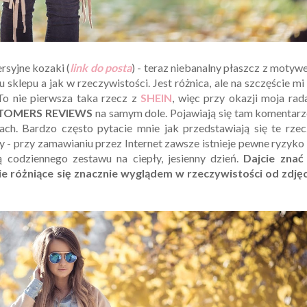
ersyjne kozaki (
link do posta
) - teraz niebanalny płaszcz z moty
u sklepu a jak w rzeczywistości. Jest różnica, ale na szczęście mi
 To nie pierwsza taka rzecz z
SHEIN
, więc przy okazji moja rad
TOMERS REVIEWS
na
samym dole. Pojawiają się tam komentarz
ach. Bardzo często pytacie mnie jak przedstawiają się te rze
uły - przy zamawianiu przez Internet zawsze istnieje pewne ryzyko 
codziennego zestawu na ciepły, jesienny dzień.
Dajcie znać
 różniące się znacznie wyglądem w rzeczywistości od zdjęc