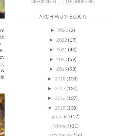
CHECK SHIRT | LITTLE SHOPPING
ARCHIWUM BLOGA
wem
2023
(2)
►
 to
2022
(19)
►
a -
2021
(44)
e i
►
czy
2020
(59)
►
;-)
2019
(93)
►
 w
ia
2018
(108)
►
2017
(130)
►
2016
(137)
►
2015
(138)
▼
grudzień
(12)
listopad
(11)
październik
(16)